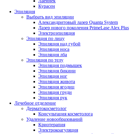
Лаеннек
Курасен
Эпиляция
Выбрать вид эпиляции
Александритовый лазер Quanta System
Лазер нового поколения PrimeLase Alex Plus
Электроэпиляция
Эпиляция по лицу
Эпиляция над губой
Эпиляция носа
Эпиляция лба
Эпиляция по телу
Эпиляция подмышек
Эпиляция бикини
Эпиляция ног
Эпиляция живота
Эпиляция ягодиц
Эпиляция груди
Эпиляция рук
Лечебное отделение
Дерматокосметолог
Консультация косметолога
Удаление новообразований
Криотерапия
Электрокоагуляция