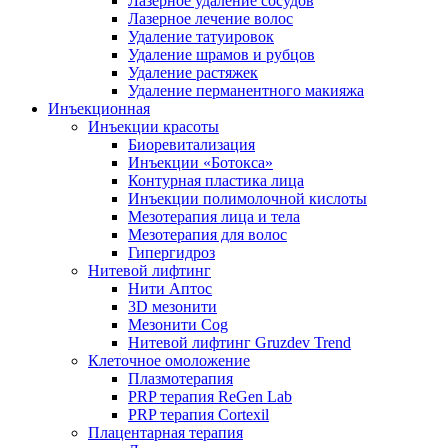
Лазерное удаление сосудов
Лазерное лечение волос
Удаление татуировок
Удаление шрамов и рубцов
Удаление растяжек
Удаление перманентного макияжа
Инъекционная
Инъекции красоты
Биоревитализация
Инъекции «Ботокса»
Контурная пластика лица
Инъекции полимолочной кислоты
Мезотерапия лица и тела
Мезотерапия для волос
Гипергидроз
Нитевой лифтинг
Нити Аптос
3D мезонити
Мезонити Cog
Нитевой лифтинг Gruzdev Trend
Клеточное омоложение
Плазмотерапия
PRP терапия ReGen Lab
PRP терапия Cortexil
Плацентарная терапия