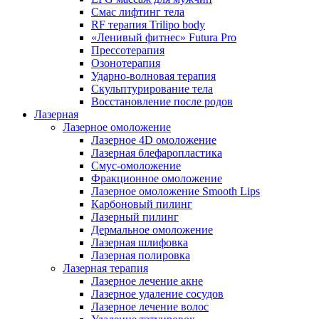
Смас лифтинг тела
RF терапия Trilipo body
«Ленивый фитнес» Futura Pro
Прессотерапия
Озонотерапия
Ударно-волновая терапия
Скульптурирование тела
Восстановление после родов
Лазерная
Лазерное омоложение
Лазерное 4D омоложение
Лазерная блефаропластика
Смус-омоложение
Фракционное омоложение
Лазерное омоложение Smooth Lips
Карбоновый пилинг
Лазерный пилинг
Дермальное омоложение
Лазерная шлифовка
Лазерная полировка
Лазерная терапия
Лазерное лечение акне
Лазерное удаление сосудов
Лазерное лечение волос