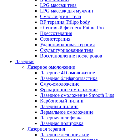
LPG массаж тела
LPG массаж для мужчин
Смас лифтинг тела
RF терапия Trilipo body
«Ленивый фитнес» Futura Pro
Прессотерапия
Озонотерапия
Ударно-волновая терапия
Скульптурирование тела
Восстановление после родов
Лазерная
Лазерное омоложение
Лазерное 4D омоложение
Лазерная блефаропластика
Смус-омоложение
Фракционное омоложение
Лазерное омоложение Smooth Lips
Карбоновый пилинг
Лазерный пилинг
Дермальное омоложение
Лазерная шлифовка
Лазерная полировка
Лазерная терапия
Лазерное лечение акне