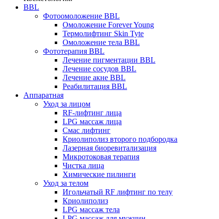
BBL
Фотоомоложение BBL
Омоложение Forever Young
Термолифтинг Skin Tyte
Омоложение тела BBL
Фототерапия BBL
Лечение пигментации BBL
Лечение сосудов BBL
Лечение акне BBL
Реабилитация BBL
Аппаратная
Уход за лицом
RF-лифтинг лица
LPG массаж лица
Смас лифтинг
Криолиполиз второго подбородка
Лазерная биоревитализация
Микротоковая терапия
Чистка лица
Химические пилинги
Уход за телом
Игольчатый RF лифтинг по телу
Криолиполиз
LPG массаж тела
LPG массаж для мужчин