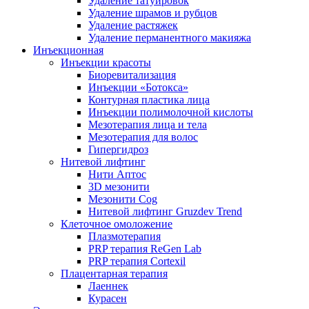
Удаление татуировок
Удаление шрамов и рубцов
Удаление растяжек
Удаление перманентного макияжа
Инъекционная
Инъекции красоты
Биоревитализация
Инъекции «Ботокса»
Контурная пластика лица
Инъекции полимолочной кислоты
Мезотерапия лица и тела
Мезотерапия для волос
Гипергидроз
Нитевой лифтинг
Нити Аптос
3D мезонити
Мезонити Cog
Нитевой лифтинг Gruzdev Trend
Клеточное омоложение
Плазмотерапия
PRP терапия ReGen Lab
PRP терапия Cortexil
Плацентарная терапия
Лаеннек
Курасен