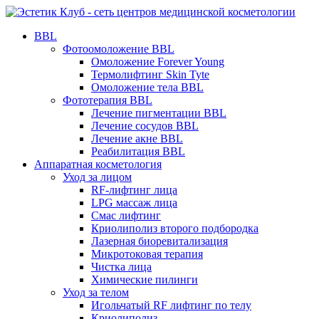
BBL
Фотоомоложение BBL
Омоложение Forever Young
Термолифтинг Skin Tyte
Омоложение тела BBL
Фототерапия BBL
Лечение пигментации BBL
Лечение сосудов BBL
Лечение акне BBL
Реабилитация BBL
Аппаратная косметология
Уход за лицом
RF-лифтинг лица
LPG массаж лица
Смас лифтинг
Криолиполиз второго подбородка
Лазерная биоревитализация
Микротоковая терапия
Чистка лица
Химические пилинги
Уход за телом
Игольчатый RF лифтинг по телу
Криолиполиз