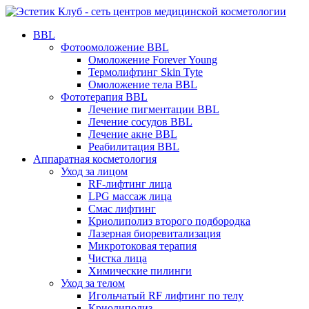
BBL
Фотоомоложение BBL
Омоложение Forever Young
Термолифтинг Skin Tyte
Омоложение тела BBL
Фототерапия BBL
Лечение пигментации BBL
Лечение сосудов BBL
Лечение акне BBL
Реабилитация BBL
Аппаратная косметология
Уход за лицом
RF-лифтинг лица
LPG массаж лица
Смас лифтинг
Криолиполиз второго подбородка
Лазерная биоревитализация
Микротоковая терапия
Чистка лица
Химические пилинги
Уход за телом
Игольчатый RF лифтинг по телу
Криолиполиз