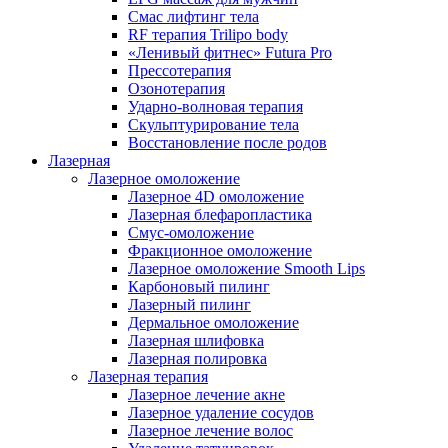
Смас лифтинг тела
RF терапия Trilipo body
«Ленивый фитнес» Futura Pro
Прессотерапия
Озонотерапия
Ударно-волновая терапия
Скульптурирование тела
Восстановление после родов
Лазерная
Лазерное омоложение
Лазерное 4D омоложение
Лазерная блефаропластика
Смус-омоложение
Фракционное омоложение
Лазерное омоложение Smooth Lips
Карбоновый пилинг
Лазерный пилинг
Дермальное омоложение
Лазерная шлифовка
Лазерная полировка
Лазерная терапия
Лазерное лечение акне
Лазерное удаление сосудов
Лазерное лечение волос