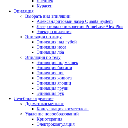
Лаеннек
Курасен
Эпиляция
Выбрать вид эпиляции
Александритовый лазер Quanta System
Лазер нового поколения PrimeLase Alex Plus
Электроэпиляция
Эпиляция по лицу
Эпиляция над губой
Эпиляция носа
Эпиляция лба
Эпиляция по телу
Эпиляция подмышек
Эпиляция бикини
Эпиляция ног
Эпиляция живота
Эпиляция ягодиц
Эпиляция груди
Эпиляция рук
Лечебное отделение
Дерматокосметолог
Консультация косметолога
Удаление новообразований
Криотерапия
Электрокоагуляция