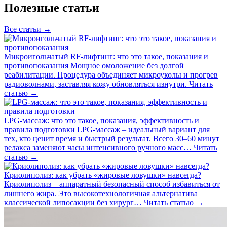
Полезные статьи
Все статьи →
Микроигольчатый RF-лифтинг: что это такое, показания и
противопоказания
Мощное омоложение без долгой
реабилитации. Процедура объединяет микроуколы и прогрев
радиоволнами, заставляя кожу обновляться изнутри.
Читать
статью →
LPG-массаж: что это такое, показания, эффективность и
правила подготовки
LPG-массаж – идеальный вариант для
тех, кто ценит время и быстрый результат. Всего 30–60 минут
релакса заменяют часы интенсивного ручного масс…
Читать
статью →
Криолиполиз: как убрать «жировые ловушки» навсегда?
Криолиполиз – аппаратный безопасный способ избавиться от
лишнего жира. Это высокотехнологичная альтернатива
классической липосакции без хирург…
Читать статью →