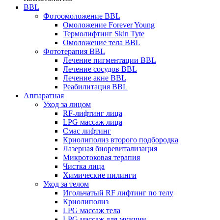
BBL
Фотоомоложение BBL
Омоложение Forever Young
Термолифтинг Skin Tyte
Омоложение тела BBL
Фототерапия BBL
Лечение пигментации BBL
Лечение сосудов BBL
Лечение акне BBL
Реабилитация BBL
Аппаратная
Уход за лицом
RF-лифтинг лица
LPG массаж лица
Смас лифтинг
Криолиполиз второго подбородка
Лазерная биоревитализация
Микротоковая терапия
Чистка лица
Химические пилинги
Уход за телом
Игольчатый RF лифтинг по телу
Криолиполиз
LPG массаж тела
LPG массаж для мужчин