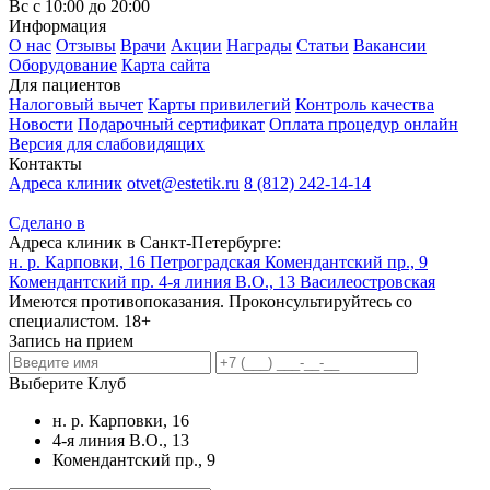
Вс с 10:00 до 20:00
Информация
О нас
Отзывы
Врачи
Акции
Награды
Статьи
Вакансии
Оборудование
Карта сайта
Для пациентов
Налоговый вычет
Карты привилегий
Контроль качества
Новости
Подарочный сертификат
Оплата процедур онлайн
Версия для слабовидящих
Контакты
Адреса клиник
otvet@estetik.ru
8 (812) 242-14-14
Сделано в
Адреса клиник в Санкт-Петербурге:
н. р. Карповки, 16
Петроградская
Комендантский пр., 9
Комендантский пр.
4-я линия В.О., 13
Василеостровская
Имеются противопоказания. Проконсультируйтесь со
специалистом. 18+
Запись на прием
Выберите Клуб
н. р. Карповки, 16
4-я линия В.О., 13
Комендантский пр., 9