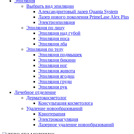
Эпиляция
Выбрать вид эпиляции
Александритовый лазер Quanta System
Лазер нового поколения PrimeLase Alex Plus
Электроэпиляция
Эпиляция по лицу
Эпиляция над губой
Эпиляция носа
Эпиляция лба
Эпиляция по телу
Эпиляция подмышек
Эпиляция бикини
Эпиляция ног
Эпиляция живота
Эпиляция ягодиц
Эпиляция груди
Эпиляция рук
Лечебное отделение
Дерматокосметолог
Консультация косметолога
Удаление новообразований
Криотерапия
Электрокоагуляция
Лазерное удаление новообразований