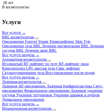
28
лет
В косметологии
Услуги
Все услуги →
BBL косметология
Омоложение Forever Young
Термолифтинг Skin Tyte
Омоложение тела BBL
Лечение пигментации BBL
Лечение
сосудов BBL
Лечение акне BBL
Все услуги раздела →
Аппаратная косметология
Игольчатый RF лифтинг по телу
RF-лифтинг лица
Криолиполиз
LPG массаж тела
Смас лифтинг
Скульптурирование тела
Восстановление после родов
Все услуги раздела →
Лазерная косметология
Лазерное 4D омоложение
Лазерная блефаропластика
Смус-
омоложение
Фракционное омоложение
Лазерное удаление
сосудов
Удаление татуировок
Удаление шрамов и рубцов
Дермальное омоложение
Все услуги раздела →
Инъекционная косметология