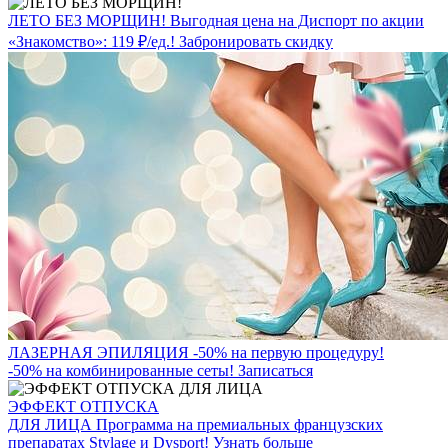
ЛЕТО БЕЗ МОРЩИН!
Выгодная цена на Диспорт по акции
«Знакомство»: 119 ₽/ед.!
Забронировать скидку
ЛАЗЕРНАЯ ЭПИЛЯЦИЯ
-50% на первую процедуру!
-50% на комбинированные сеты!
Записаться
ЭФФЕКТ ОТПУСКА
ДЛЯ ЛИЦА
Программа на премиальных французских
препаратах Stylage и Dysport!
Узнать больше