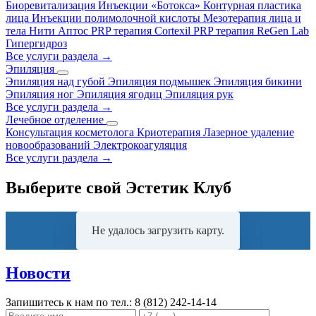
Биоревитализация
Инъекции «Ботокса»
Контурная пластика
лица
Инъекции полимолочной кислоты
Мезотерапия лица и
тела
Нити Аптос
PRP терапия Cortexil
PRP терапия ReGen Lab
Гипергидроз
Все услуги раздела →
Эпиляция
Эпиляция над губой
Эпиляция подмышек
Эпиляция бикини
Эпиляция ног
Эпиляция ягодиц
Эпиляция рук
Все услуги раздела →
Лечебное отделение
Консультация косметолога
Криотерапия
Лазерное удаление
новообразований
Электрокоагуляция
Все услуги раздела →
Выберите свой Эстетик Клуб
Не удалось загрузить карту.
Новости
Запишитесь к нам по тел.:
8 (812) 242-14-14