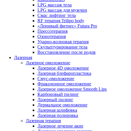
LPG массаж тела
LPG массаж для мужчин
Смас лифтинг тела
RF терапия Trilipo body
«Ленивый фитнес» Futura Pro
Прессотерапия
Озонотерапия
Ударно-волновая терапия
Скульптурирование тела
Восстановление после родов
Лазерная
Лазерное омоложение
Лазерное 4D омоложение
Лазерная блефаропластика
Смус-омоложение
Фракционное омоложение
Лазерное омоложение Smooth Lips
Карбоновый пилинг
Лазерный пилинг
Дермальное омоложение
Лазерная шлифовка
Лазерная полировка
Лазерная терапия
Лазерное лечение акне