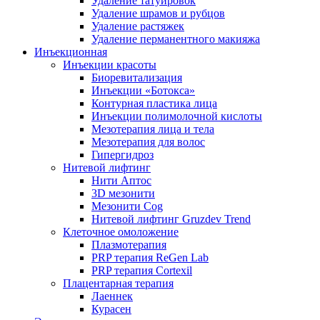
Удаление татуировок
Удаление шрамов и рубцов
Удаление растяжек
Удаление перманентного макияжа
Инъекционная
Инъекции красоты
Биоревитализация
Инъекции «Ботокса»
Контурная пластика лица
Инъекции полимолочной кислоты
Мезотерапия лица и тела
Мезотерапия для волос
Гипергидроз
Нитевой лифтинг
Нити Аптос
3D мезонити
Мезонити Cog
Нитевой лифтинг Gruzdev Trend
Клеточное омоложение
Плазмотерапия
PRP терапия ReGen Lab
PRP терапия Cortexil
Плацентарная терапия
Лаеннек
Курасен