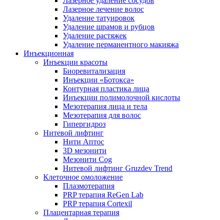
Лазерное удаление сосудов
Лазерное лечение волос
Удаление татуировок
Удаление шрамов и рубцов
Удаление растяжек
Удаление перманентного макияжа
Инъекционная
Инъекции красоты
Биоревитализация
Инъекции «Ботокса»
Контурная пластика лица
Инъекции полимолочной кислоты
Мезотерапия лица и тела
Мезотерапия для волос
Гипергидроз
Нитевой лифтинг
Нити Аптос
3D мезонити
Мезонити Cog
Нитевой лифтинг Gruzdev Trend
Клеточное омоложение
Плазмотерапия
PRP терапия ReGen Lab
PRP терапия Cortexil
Плацентарная терапия