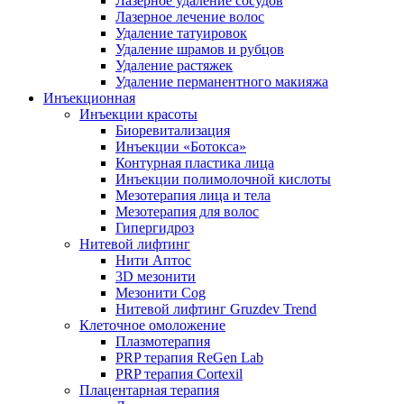
Лазерное удаление сосудов
Лазерное лечение волос
Удаление татуировок
Удаление шрамов и рубцов
Удаление растяжек
Удаление перманентного макияжа
Инъекционная
Инъекции красоты
Биоревитализация
Инъекции «Ботокса»
Контурная пластика лица
Инъекции полимолочной кислоты
Мезотерапия лица и тела
Мезотерапия для волос
Гипергидроз
Нитевой лифтинг
Нити Аптос
3D мезонити
Мезонити Cog
Нитевой лифтинг Gruzdev Trend
Клеточное омоложение
Плазмотерапия
PRP терапия ReGen Lab
PRP терапия Cortexil
Плацентарная терапия