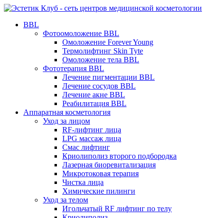
BBL
Фотоомоложение BBL
Омоложение Forever Young
Термолифтинг Skin Tyte
Омоложение тела BBL
Фототерапия BBL
Лечение пигментации BBL
Лечение сосудов BBL
Лечение акне BBL
Реабилитация BBL
Аппаратная косметология
Уход за лицом
RF-лифтинг лица
LPG массаж лица
Смас лифтинг
Криолиполиз второго подбородка
Лазерная биоревитализация
Микротоковая терапия
Чистка лица
Химические пилинги
Уход за телом
Игольчатый RF лифтинг по телу
Криолиполиз