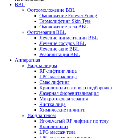
BBL
Фотоомоложение BBL
Омоложение Forever Young
Термолифтинг Skin Tyte
Омоложение тела BBL
Фототерапия BBL
Лечение пигментации BBL
Лечение сосудов BBL
Лечение акне BBL
Реабилитация BBL
Аппаратная
Уход за лицом
RF-лифтинг лица
LPG массаж лица
Смас лифтинг
Криолиполиз второго подбородка
Лазерная биоревитализация
Микротоковая терапия
Чистка лица
Химические пилинги
Уход за телом
Игольчатый RF лифтинг по телу
Криолиполиз
LPG массаж тела
LPG массаж для мужчин