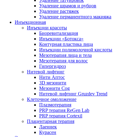
Удаление татуировок
Удаление шрамов и рубцов
Удаление растяжек
Удаление перманентного макияжа
Инъекционная
Инъекции красоты
Биоревитализация
Инъекции «Ботокса»
Контурная пластика лица
Инъекции полимолочной кислоты
Мезотерапия лица и тела
Мезотерапия для волос
Гипергидроз
Нитевой лифтинг
Нити Аптос
3D мезонити
Мезонити Cog
Нитевой лифтинг Gruzdev Trend
Клеточное омоложение
Плазмотерапия
PRP терапия ReGen Lab
PRP терапия Cortexil
Плацентарная терапия
Лаеннек
Курасен