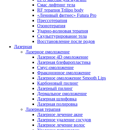
Смас лифтинг тела
RF терапия Trilipo body
«Ленивый фитнес» Futura Pro
Прессотерапия
Озонотерапия
Ударно-волновая терапия
Скульптурирование тела
Восстановление после родов
Лазерная
Лазерное омоложение
Лазерное 4D омоложение
Лазерная блефаропластика
Смус-омоложение
Фракционное омоложение
Лазерное омоложение Smooth Lips
Карбоновый пилинг
Лазерный пилинг
Дермальное омоложение
Лазерная шлифовка
Лазерная полировка
Лазерная терапия
Лазерное лечение акне
Лазерное удаление сосудов
Лазерное лечение волос