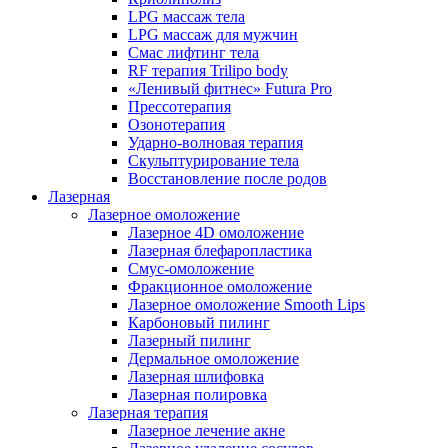
LPG массаж тела
LPG массаж для мужчин
Смас лифтинг тела
RF терапия Trilipo body
«Ленивый фитнес» Futura Pro
Прессотерапия
Озонотерапия
Ударно-волновая терапия
Скульптурирование тела
Восстановление после родов
Лазерная
Лазерное омоложение
Лазерное 4D омоложение
Лазерная блефаропластика
Смус-омоложение
Фракционное омоложение
Лазерное омоложение Smooth Lips
Карбоновый пилинг
Лазерный пилинг
Дермальное омоложение
Лазерная шлифовка
Лазерная полировка
Лазерная терапия
Лазерное лечение акне