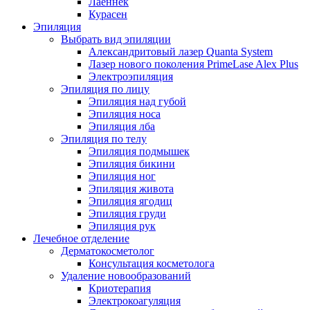
Лаеннек
Курасен
Эпиляция
Выбрать вид эпиляции
Александритовый лазер Quanta System
Лазер нового поколения PrimeLase Alex Plus
Электроэпиляция
Эпиляция по лицу
Эпиляция над губой
Эпиляция носа
Эпиляция лба
Эпиляция по телу
Эпиляция подмышек
Эпиляция бикини
Эпиляция ног
Эпиляция живота
Эпиляция ягодиц
Эпиляция груди
Эпиляция рук
Лечебное отделение
Дерматокосметолог
Консультация косметолога
Удаление новообразований
Криотерапия
Электрокоагуляция