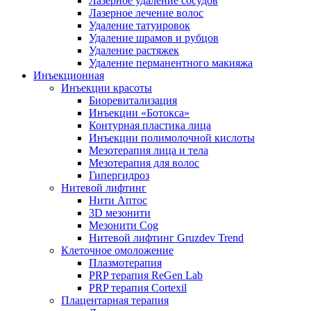
Лазерное удаление сосудов
Лазерное лечение волос
Удаление татуировок
Удаление шрамов и рубцов
Удаление растяжек
Удаление перманентного макияжа
Инъекционная
Инъекции красоты
Биоревитализация
Инъекции «Ботокса»
Контурная пластика лица
Инъекции полимолочной кислоты
Мезотерапия лица и тела
Мезотерапия для волос
Гипергидроз
Нитевой лифтинг
Нити Аптос
3D мезонити
Мезонити Cog
Нитевой лифтинг Gruzdev Trend
Клеточное омоложение
Плазмотерапия
PRP терапия ReGen Lab
PRP терапия Cortexil
Плацентарная терапия