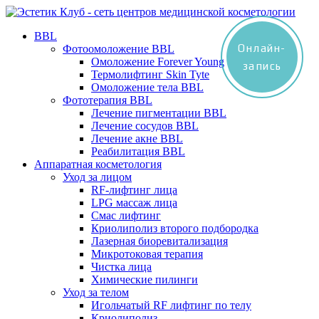
BBL
Онлайн-
Фотоомоложение BBL
Омоложение Forever Young
запись
Термолифтинг Skin Tyte
Омоложение тела BBL
Фототерапия BBL
Лечение пигментации BBL
Лечение сосудов BBL
Лечение акне BBL
Реабилитация BBL
Аппаратная косметология
Уход за лицом
RF-лифтинг лица
LPG массаж лица
Смас лифтинг
Криолиполиз второго подбородка
Лазерная биоревитализация
Микротоковая терапия
Чистка лица
Химические пилинги
Уход за телом
Игольчатый RF лифтинг по телу
Криолиполиз