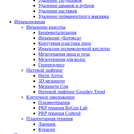
Удаление татуировок
Удаление шрамов и рубцов
Удаление растяжек
Удаление перманентного макияжа
Инъекционная
Инъекции красоты
Биоревитализация
Инъекции «Ботокса»
Контурная пластика лица
Инъекции полимолочной кислоты
Мезотерапия лица и тела
Мезотерапия для волос
Гипергидроз
Нитевой лифтинг
Нити Аптос
3D мезонити
Мезонити Cog
Нитевой лифтинг Gruzdev Trend
Клеточное омоложение
Плазмотерапия
PRP терапия ReGen Lab
PRP терапия Cortexil
Плацентарная терапия
Лаеннек
Курасен