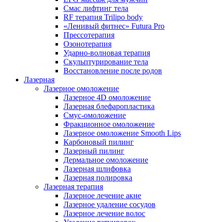
Смас лифтинг тела
RF терапия Trilipo body
«Ленивый фитнес» Futura Pro
Прессотерапия
Озонотерапия
Ударно-волновая терапия
Скульптурирование тела
Восстановление после родов
Лазерная
Лазерное омоложение
Лазерное 4D омоложение
Лазерная блефаропластика
Смус-омоложение
Фракционное омоложение
Лазерное омоложение Smooth Lips
Карбоновый пилинг
Лазерный пилинг
Дермальное омоложение
Лазерная шлифовка
Лазерная полировка
Лазерная терапия
Лазерное лечение акне
Лазерное удаление сосудов
Лазерное лечение волос