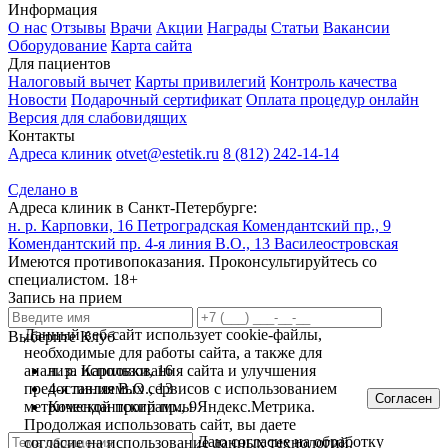
Информация
О нас
Отзывы
Врачи
Акции
Награды
Статьи
Вакансии
Оборудование
Карта сайта
Для пациентов
Налоговый вычет
Карты привилегий
Контроль качества
Новости
Подарочный сертификат
Оплата процедур онлайн
Версия для слабовидящих
Контакты
Адреса клиник
otvet@estetik.ru
8 (812) 242-14-14
Сделано в
Адреса клиник в Санкт-Петербурге:
н. р. Карповки, 16
Петроградская
Комендантский пр., 9
Комендантский пр.
4-я линия В.О., 13
Василеостровская
Имеются противопоказания. Проконсультируйтесь со
специалистом. 18+
Запись на прием
Данный веб-сайт использует cookie-файлы,
Выберите Клуб
необходимые для работы сайта, а также для
анализа использования сайта и улучшения
н. р. Карповки, 16
предоставляемых сервисов с использованием
4-я линия В.О., 13
Согласен
метрической программы Яндекс.Метрика.
Комендантский пр., 9
Продолжая использовать сайт, вы даете
Даю согласие на обработку
согласие на использование данных технологий.