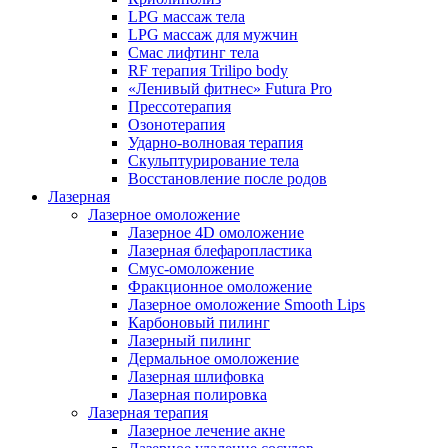
LPG массаж тела
LPG массаж для мужчин
Смас лифтинг тела
RF терапия Trilipo body
«Ленивый фитнес» Futura Pro
Прессотерапия
Озонотерапия
Ударно-волновая терапия
Скульптурирование тела
Восстановление после родов
Лазерная
Лазерное омоложение
Лазерное 4D омоложение
Лазерная блефаропластика
Смус-омоложение
Фракционное омоложение
Лазерное омоложение Smooth Lips
Карбоновый пилинг
Лазерный пилинг
Дермальное омоложение
Лазерная шлифовка
Лазерная полировка
Лазерная терапия
Лазерное лечение акне