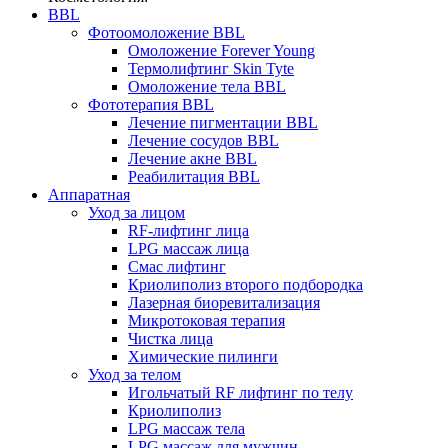
BBL
Фотоомоложение BBL
Омоложение Forever Young
Термолифтинг Skin Tyte
Омоложение тела BBL
Фототерапия BBL
Лечение пигментации BBL
Лечение сосудов BBL
Лечение акне BBL
Реабилитация BBL
Аппаратная
Уход за лицом
RF-лифтинг лица
LPG массаж лица
Смас лифтинг
Криолиполиз второго подбородка
Лазерная биоревитализация
Микротоковая терапия
Чистка лица
Химические пилинги
Уход за телом
Игольчатый RF лифтинг по телу
Криолиполиз
LPG массаж тела
LPG массаж для мужчин