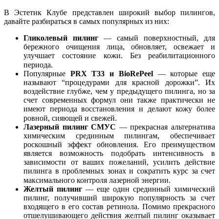
В Эстетик Клубе представлен широкий выбор пилингов,
давайте разбираться в самых популярных из них:
Гликолевый пилинг
— самый поверхностный, для
бережного очищения лица, обновляет, освежает и
улучшает состояние кожи. Без реабилитационного
периода. ⠀
Популярные
PRX T33 и BioRePeel
— которые еще
называют “процедурами для красной дорожки”. Их
воздействие глубже, чем у предыдущего пилинга, но за
счет современных формул они также практически не
имеют периода восстановления и делают кожу более
ровной, сияющей и свежей. ⠀
Лазерный пилинг СМУС
— прекрасная альтернатива
химическим срединным пилингам, обеспечивает
роскошный эффект обновления. Его преимуществом
является возможность подобрать интенсивность в
зависимости от ваших пожеланий, усилить действие
пилинга в проблемных зонах и сократить курс за счет
максимального контроля лазерной энергии. ⠀
Желтый пилинг
— еще один срединный химический
пилинг, получивший широкую популярность за счет
входящего в его состав ретинола. Помимо прекрасного
отшелушивающего действия желтый пилинг оказывает