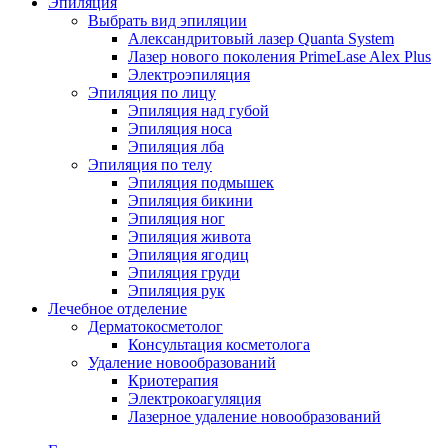
Эпиляция
Выбрать вид эпиляции
Александритовый лазер Quanta System
Лазер нового поколения PrimeLase Alex Plus
Электроэпиляция
Эпиляция по лицу
Эпиляция над губой
Эпиляция носа
Эпиляция лба
Эпиляция по телу
Эпиляция подмышек
Эпиляция бикини
Эпиляция ног
Эпиляция живота
Эпиляция ягодиц
Эпиляция груди
Эпиляция рук
Лечебное отделение
Дерматокосметолог
Консультация косметолога
Удаление новообразований
Криотерапия
Электрокоагуляция
Лазерное удаление новообразований