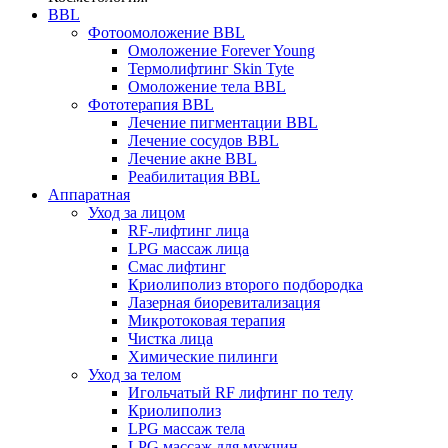
BBL
Фотоомоложение BBL
Омоложение Forever Young
Термолифтинг Skin Tyte
Омоложение тела BBL
Фототерапия BBL
Лечение пигментации BBL
Лечение сосудов BBL
Лечение акне BBL
Реабилитация BBL
Аппаратная
Уход за лицом
RF-лифтинг лица
LPG массаж лица
Смас лифтинг
Криолиполиз второго подбородка
Лазерная биоревитализация
Микротоковая терапия
Чистка лица
Химические пилинги
Уход за телом
Игольчатый RF лифтинг по телу
Криолиполиз
LPG массаж тела
LPG массаж для мужчин