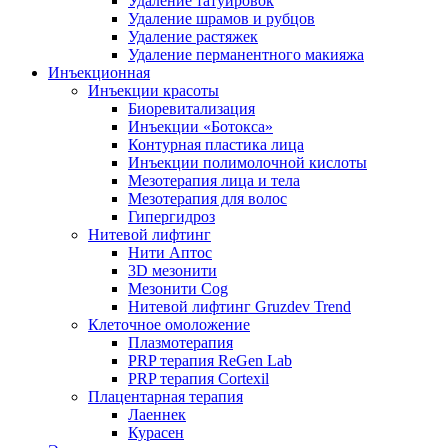
Удаление татуировок
Удаление шрамов и рубцов
Удаление растяжек
Удаление перманентного макияжа
Инъекционная
Инъекции красоты
Биоревитализация
Инъекции «Ботокса»
Контурная пластика лица
Инъекции полимолочной кислоты
Мезотерапия лица и тела
Мезотерапия для волос
Гипергидроз
Нитевой лифтинг
Нити Аптос
3D мезонити
Мезонити Cog
Нитевой лифтинг Gruzdev Trend
Клеточное омоложение
Плазмотерапия
PRP терапия ReGen Lab
PRP терапия Cortexil
Плацентарная терапия
Лаеннек
Курасен