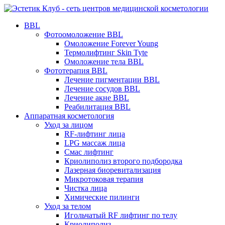
BBL
Фотоомоложение BBL
Омоложение Forever Young
Термолифтинг Skin Tyte
Омоложение тела BBL
Фототерапия BBL
Лечение пигментации BBL
Лечение сосудов BBL
Лечение акне BBL
Реабилитация BBL
Аппаратная косметология
Уход за лицом
RF-лифтинг лица
LPG массаж лица
Смас лифтинг
Криолиполиз второго подбородка
Лазерная биоревитализация
Микротоковая терапия
Чистка лица
Химические пилинги
Уход за телом
Игольчатый RF лифтинг по телу
Криолиполиз