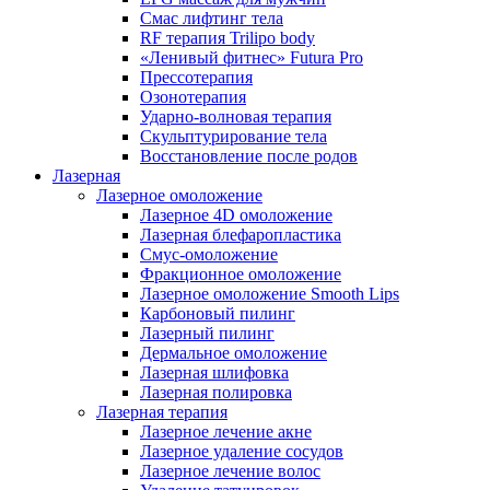
Смас лифтинг тела
RF терапия Trilipo body
«Ленивый фитнес» Futura Pro
Прессотерапия
Озонотерапия
Ударно-волновая терапия
Скульптурирование тела
Восстановление после родов
Лазерная
Лазерное омоложение
Лазерное 4D омоложение
Лазерная блефаропластика
Смус-омоложение
Фракционное омоложение
Лазерное омоложение Smooth Lips
Карбоновый пилинг
Лазерный пилинг
Дермальное омоложение
Лазерная шлифовка
Лазерная полировка
Лазерная терапия
Лазерное лечение акне
Лазерное удаление сосудов
Лазерное лечение волос