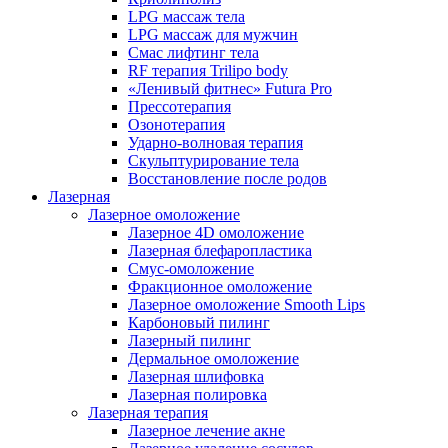
LPG массаж тела
LPG массаж для мужчин
Смас лифтинг тела
RF терапия Trilipo body
«Ленивый фитнес» Futura Pro
Прессотерапия
Озонотерапия
Ударно-волновая терапия
Скульптурирование тела
Восстановление после родов
Лазерная
Лазерное омоложение
Лазерное 4D омоложение
Лазерная блефаропластика
Смус-омоложение
Фракционное омоложение
Лазерное омоложение Smooth Lips
Карбоновый пилинг
Лазерный пилинг
Дермальное омоложение
Лазерная шлифовка
Лазерная полировка
Лазерная терапия
Лазерное лечение акне