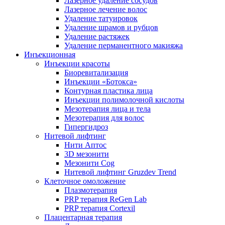
Лазерное удаление сосудов
Лазерное лечение волос
Удаление татуировок
Удаление шрамов и рубцов
Удаление растяжек
Удаление перманентного макияжа
Инъекционная
Инъекции красоты
Биоревитализация
Инъекции «Ботокса»
Контурная пластика лица
Инъекции полимолочной кислоты
Мезотерапия лица и тела
Мезотерапия для волос
Гипергидроз
Нитевой лифтинг
Нити Аптос
3D мезонити
Мезонити Cog
Нитевой лифтинг Gruzdev Trend
Клеточное омоложение
Плазмотерапия
PRP терапия ReGen Lab
PRP терапия Cortexil
Плацентарная терапия