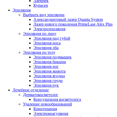
Лаеннек
Курасен
Эпиляция
Выбрать вид эпиляции
Александритовый лазер Quanta System
Лазер нового поколения PrimeLase Alex Plus
Электроэпиляция
Эпиляция по лицу
Эпиляция над губой
Эпиляция носа
Эпиляция лба
Эпиляция по телу
Эпиляция подмышек
Эпиляция бикини
Эпиляция ног
Эпиляция живота
Эпиляция ягодиц
Эпиляция груди
Эпиляция рук
Лечебное отделение
Дерматокосметолог
Консультация косметолога
Удаление новообразований
Криотерапия
Электрокоагуляция