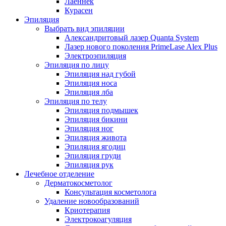
Лаеннек
Курасен
Эпиляция
Выбрать вид эпиляции
Александритовый лазер Quanta System
Лазер нового поколения PrimeLase Alex Plus
Электроэпиляция
Эпиляция по лицу
Эпиляция над губой
Эпиляция носа
Эпиляция лба
Эпиляция по телу
Эпиляция подмышек
Эпиляция бикини
Эпиляция ног
Эпиляция живота
Эпиляция ягодиц
Эпиляция груди
Эпиляция рук
Лечебное отделение
Дерматокосметолог
Консультация косметолога
Удаление новообразований
Криотерапия
Электрокоагуляция