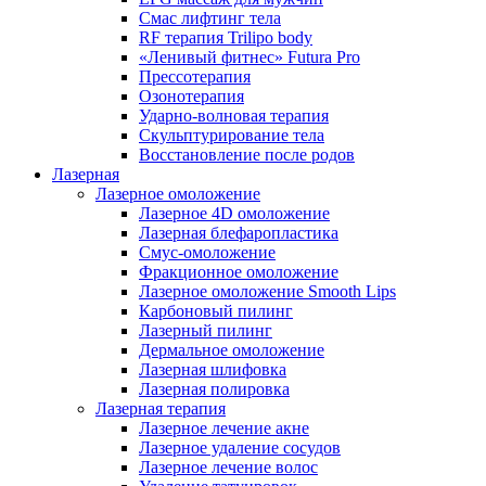
Смас лифтинг тела
RF терапия Trilipo body
«Ленивый фитнес» Futura Pro
Прессотерапия
Озонотерапия
Ударно-волновая терапия
Скульптурирование тела
Восстановление после родов
Лазерная
Лазерное омоложение
Лазерное 4D омоложение
Лазерная блефаропластика
Смус-омоложение
Фракционное омоложение
Лазерное омоложение Smooth Lips
Карбоновый пилинг
Лазерный пилинг
Дермальное омоложение
Лазерная шлифовка
Лазерная полировка
Лазерная терапия
Лазерное лечение акне
Лазерное удаление сосудов
Лазерное лечение волос