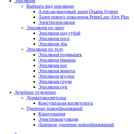
Эпиляция
Выбрать вид эпиляции
Александритовый лазер Quanta System
Лазер нового поколения PrimeLase Alex Plus
Электроэпиляция
Эпиляция по лицу
Эпиляция над губой
Эпиляция носа
Эпиляция лба
Эпиляция по телу
Эпиляция подмышек
Эпиляция бикини
Эпиляция ног
Эпиляция живота
Эпиляция ягодиц
Эпиляция груди
Эпиляция рук
Лечебное отделение
Дерматокосметолог
Консультация косметолога
Удаление новообразований
Криотерапия
Электрокоагуляция
Лазерное удаление новообразований