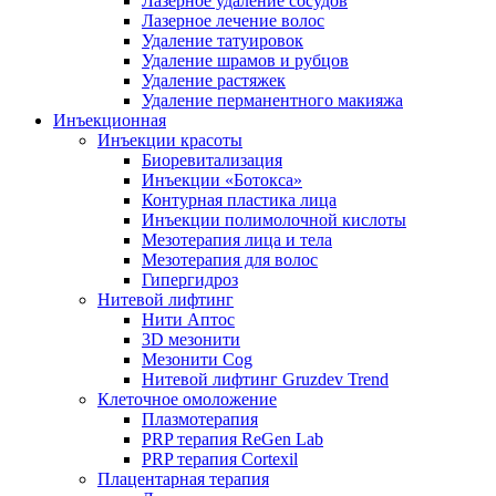
Лазерное удаление сосудов
Лазерное лечение волос
Удаление татуировок
Удаление шрамов и рубцов
Удаление растяжек
Удаление перманентного макияжа
Инъекционная
Инъекции красоты
Биоревитализация
Инъекции «Ботокса»
Контурная пластика лица
Инъекции полимолочной кислоты
Мезотерапия лица и тела
Мезотерапия для волос
Гипергидроз
Нитевой лифтинг
Нити Аптос
3D мезонити
Мезонити Cog
Нитевой лифтинг Gruzdev Trend
Клеточное омоложение
Плазмотерапия
PRP терапия ReGen Lab
PRP терапия Cortexil
Плацентарная терапия