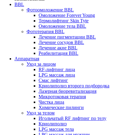
BBL
Фотоомоложение BBL
Омоложение Forever Young
Термолифтинг Skin Tyte
Омоложение тела BBL
Фототерапия BBL
Лечение пигментации BBL
Лечение сосудов BBL
Лечение акне BBL
Реабилитация BBL
Аппаратная
Уход за лицом
RF-лифтинг лица
LPG массаж лица
Смас лифтинг
Криолиполиз второго подбородка
Лазерная биоревитализация
Микротоковая терапия
Чистка лица
Химические пилинги
Уход за телом
Игольчатый RF лифтинг по телу
Криолиполиз
LPG массаж тела
LPG массаж для мужчин