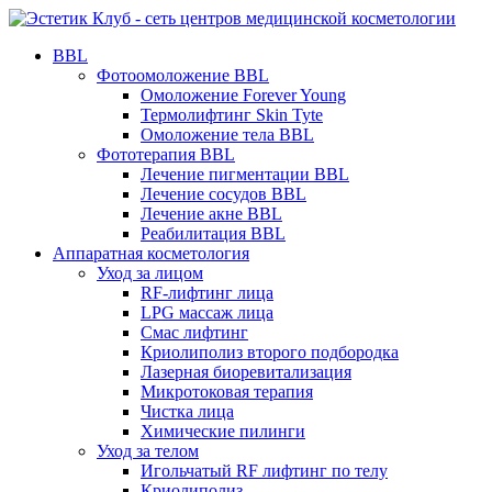
BBL
Фотоомоложение BBL
Омоложение Forever Young
Термолифтинг Skin Tyte
Омоложение тела BBL
Фототерапия BBL
Лечение пигментации BBL
Лечение сосудов BBL
Лечение акне BBL
Реабилитация BBL
Аппаратная косметология
Уход за лицом
RF-лифтинг лица
LPG массаж лица
Смас лифтинг
Криолиполиз второго подбородка
Лазерная биоревитализация
Микротоковая терапия
Чистка лица
Химические пилинги
Уход за телом
Игольчатый RF лифтинг по телу
Криолиполиз