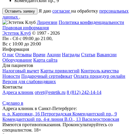
Комендантский пр., 9
Я даю
согласие
на обработку
персональных
данных
.
Лицензии
Политика конфиденциальности
Правовая информация
Эстетик Клуб
© 1997 - 2026
Пн - Сб с 09:00 до 21:00,
Вс с 10:00 до 20:00
Информация
О нас
Отзывы
Врачи
Акции
Награды
Статьи
Вакансии
Оборудование
Карта сайта
Для пациентов
Налоговый вычет
Карты привилегий
Контроль качества
Новости
Подарочный сертификат
Оплата процедур онлайн
Версия для слабовидящих
Контакты
Адреса клиник
otvet@estetik.ru
8 (812) 242-14-14
Сделано в
Адреса клиник в Санкт-Петербурге:
н. р. Карповки, 16
Петроградская
Комендантский пр., 9
Комендантский пр.
4-я линия В.О., 13
Василеостровская
Имеются противопоказания. Проконсультируйтесь со
специалистом. 18+