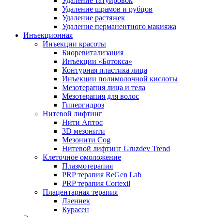
Удаление татуировок
Удаление шрамов и рубцов
Удаление растяжек
Удаление перманентного макияжа
Инъекционная
Инъекции красоты
Биоревитализация
Инъекции «Ботокса»
Контурная пластика лица
Инъекции полимолочной кислоты
Мезотерапия лица и тела
Мезотерапия для волос
Гипергидроз
Нитевой лифтинг
Нити Аптос
3D мезонити
Мезонити Cog
Нитевой лифтинг Gruzdev Trend
Клеточное омоложение
Плазмотерапия
PRP терапия ReGen Lab
PRP терапия Cortexil
Плацентарная терапия
Лаеннек
Курасен