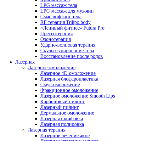
LPG массаж тела
LPG массаж для мужчин
Смас лифтинг тела
RF терапия Trilipo body
«Ленивый фитнес» Futura Pro
Прессотерапия
Озонотерапия
Ударно-волновая терапия
Скульптурирование тела
Восстановление после родов
Лазерная
Лазерное омоложение
Лазерное 4D омоложение
Лазерная блефаропластика
Смус-омоложение
Фракционное омоложение
Лазерное омоложение Smooth Lips
Карбоновый пилинг
Лазерный пилинг
Дермальное омоложение
Лазерная шлифовка
Лазерная полировка
Лазерная терапия
Лазерное лечение акне