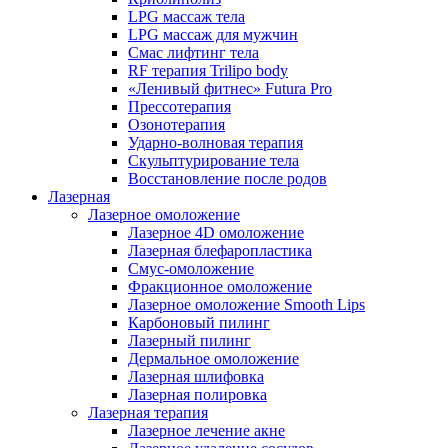
LPG массаж тела
LPG массаж для мужчин
Смас лифтинг тела
RF терапия Trilipo body
«Ленивый фитнес» Futura Pro
Прессотерапия
Озонотерапия
Ударно-волновая терапия
Скульптурирование тела
Восстановление после родов
Лазерная
Лазерное омоложение
Лазерное 4D омоложение
Лазерная блефаропластика
Смус-омоложение
Фракционное омоложение
Лазерное омоложение Smooth Lips
Карбоновый пилинг
Лазерный пилинг
Дермальное омоложение
Лазерная шлифовка
Лазерная полировка
Лазерная терапия
Лазерное лечение акне