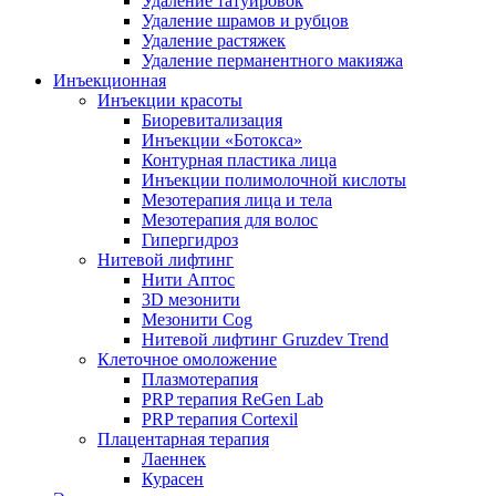
Удаление татуировок
Удаление шрамов и рубцов
Удаление растяжек
Удаление перманентного макияжа
Инъекционная
Инъекции красоты
Биоревитализация
Инъекции «Ботокса»
Контурная пластика лица
Инъекции полимолочной кислоты
Мезотерапия лица и тела
Мезотерапия для волос
Гипергидроз
Нитевой лифтинг
Нити Аптос
3D мезонити
Мезонити Cog
Нитевой лифтинг Gruzdev Trend
Клеточное омоложение
Плазмотерапия
PRP терапия ReGen Lab
PRP терапия Cortexil
Плацентарная терапия
Лаеннек
Курасен