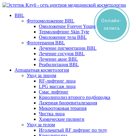
BBL
Онлайн-
Фотоомоложение BBL
Омоложение Forever Young
запись
Термолифтинг Skin Tyte
Омоложение тела BBL
Фототерапия BBL
Лечение пигментации BBL
Лечение сосудов BBL
Лечение акне BBL
Реабилитация BBL
Аппаратная косметология
Уход за лицом
RF-лифтинг лица
LPG массаж лица
Смас лифтинг
Криолиполиз второго подбородка
Лазерная биоревитализация
Микротоковая терапия
Чистка лица
Химические пилинги
Уход за телом
Игольчатый RF лифтинг по телу
Криолиполиз