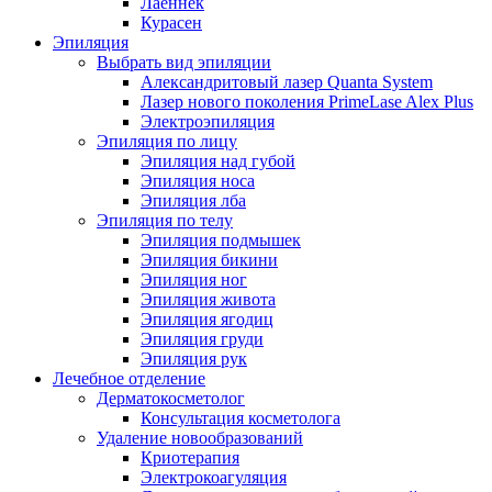
Лаеннек
Курасен
Эпиляция
Выбрать вид эпиляции
Александритовый лазер Quanta System
Лазер нового поколения PrimeLase Alex Plus
Электроэпиляция
Эпиляция по лицу
Эпиляция над губой
Эпиляция носа
Эпиляция лба
Эпиляция по телу
Эпиляция подмышек
Эпиляция бикини
Эпиляция ног
Эпиляция живота
Эпиляция ягодиц
Эпиляция груди
Эпиляция рук
Лечебное отделение
Дерматокосметолог
Консультация косметолога
Удаление новообразований
Криотерапия
Электрокоагуляция