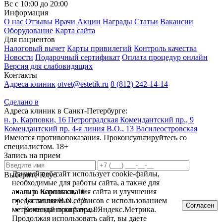
Вс с 10:00 до 20:00
Информация
О нас
Отзывы
Врачи
Акции
Награды
Статьи
Вакансии
Оборудование
Карта сайта
Для пациентов
Налоговый вычет
Карты привилегий
Контроль качества
Новости
Подарочный сертификат
Оплата процедур онлайн
Версия для слабовидящих
Контакты
Адреса клиник
otvet@estetik.ru
8 (812) 242-14-14
Сделано в
Адреса клиник в Санкт-Петербурге:
н. р. Карповки, 16
Петроградская
Комендантский пр., 9
Комендантский пр.
4-я линия В.О., 13
Василеостровская
Имеются противопоказания. Проконсультируйтесь со
специалистом. 18+
Запись на прием
Данный веб-сайт использует cookie-файлы,
Выберите Клуб
необходимые для работы сайта, а также для
н. р. Карповки, 16
анализа использования сайта и улучшения
4-я линия В.О., 13
предоставляемых сервисов с использованием
Согласен
Комендантский пр., 9
метрической программы Яндекс.Метрика.
Продолжая использовать сайт, вы даете