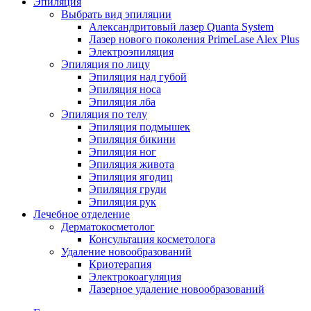
Эпиляция
Выбрать вид эпиляции
Александритовый лазер Quanta System
Лазер нового поколения PrimeLase Alex Plus
Электроэпиляция
Эпиляция по лицу
Эпиляция над губой
Эпиляция носа
Эпиляция лба
Эпиляция по телу
Эпиляция подмышек
Эпиляция бикини
Эпиляция ног
Эпиляция живота
Эпиляция ягодиц
Эпиляция груди
Эпиляция рук
Лечебное отделение
Дерматокосметолог
Консультация косметолога
Удаление новообразований
Криотерапия
Электрокоагуляция
Лазерное удаление новообразований