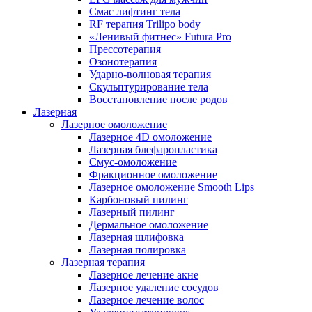
Смас лифтинг тела
RF терапия Trilipo body
«Ленивый фитнес» Futura Pro
Прессотерапия
Озонотерапия
Ударно-волновая терапия
Скульптурирование тела
Восстановление после родов
Лазерная
Лазерное омоложение
Лазерное 4D омоложение
Лазерная блефаропластика
Смус-омоложение
Фракционное омоложение
Лазерное омоложение Smooth Lips
Карбоновый пилинг
Лазерный пилинг
Дермальное омоложение
Лазерная шлифовка
Лазерная полировка
Лазерная терапия
Лазерное лечение акне
Лазерное удаление сосудов
Лазерное лечение волос