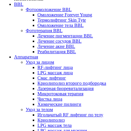
BBL
Фотоомоложение BBL
Омоложение Forever Young
Термолифтинг Skin Tyte
Омоложение тела BBL
Фототерапия BBL
Лечение пигментации BBL
Лечение сосудов BBL
Лечение акне BBL
Реабилитация BBL
Аппаратная
Уход за лицом
RF-лифтинг лица
LPG массаж лица
Смас лифтинг
Криолиполиз второго подбородка
Лазерная биоревитализация
Микротоковая терапия
Чистка лица
Химические пилинги
Уход за телом
Игольчатый RF лифтинг по телу
Криолиполиз
LPG массаж тела
LPG массаж для мужчин