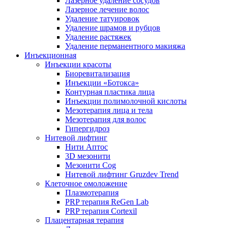
Лазерное удаление сосудов
Лазерное лечение волос
Удаление татуировок
Удаление шрамов и рубцов
Удаление растяжек
Удаление перманентного макияжа
Инъекционная
Инъекции красоты
Биоревитализация
Инъекции «Ботокса»
Контурная пластика лица
Инъекции полимолочной кислоты
Мезотерапия лица и тела
Мезотерапия для волос
Гипергидроз
Нитевой лифтинг
Нити Аптос
3D мезонити
Мезонити Cog
Нитевой лифтинг Gruzdev Trend
Клеточное омоложение
Плазмотерапия
PRP терапия ReGen Lab
PRP терапия Cortexil
Плацентарная терапия