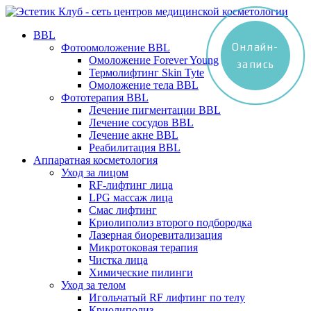
BBL
Онлайн-
Фотоомоложение BBL
Омоложение Forever Young
запись
Термолифтинг Skin Tyte
Омоложение тела BBL
Фототерапия BBL
Лечение пигментации BBL
Лечение сосудов BBL
Лечение акне BBL
Реабилитация BBL
Аппаратная косметология
Уход за лицом
RF-лифтинг лица
LPG массаж лица
Смас лифтинг
Криолиполиз второго подбородка
Лазерная биоревитализация
Микротоковая терапия
Чистка лица
Химические пилинги
Уход за телом
Игольчатый RF лифтинг по телу
Криолиполиз