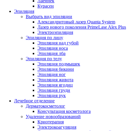
Лаеннек
Курасен
Эпиляция
Выбрать вид эпиляции
Александритовый лазер Quanta System
Лазер нового поколения PrimeLase Alex Plus
Электроэпиляция
Эпиляция по лицу
Эпиляция над губой
Эпиляция носа
Эпиляция лба
Эпиляция по телу
Эпиляция подмышек
Эпиляция бикини
Эпиляция ног
Эпиляция живота
Эпиляция ягодиц
Эпиляция груди
Эпиляция рук
Лечебное отделение
Дерматокосметолог
Консультация косметолога
Удаление новообразований
Криотерапия
Электрокоагуляция