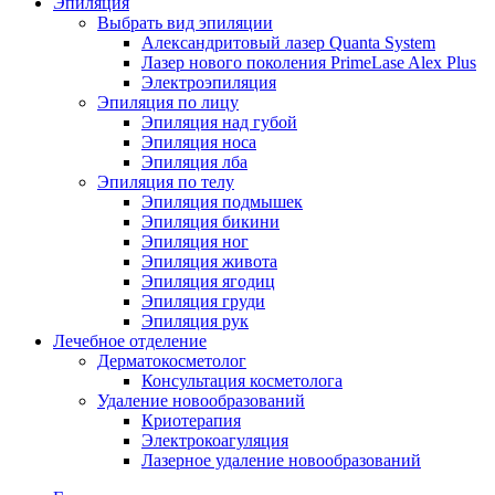
Эпиляция
Выбрать вид эпиляции
Александритовый лазер Quanta System
Лазер нового поколения PrimeLase Alex Plus
Электроэпиляция
Эпиляция по лицу
Эпиляция над губой
Эпиляция носа
Эпиляция лба
Эпиляция по телу
Эпиляция подмышек
Эпиляция бикини
Эпиляция ног
Эпиляция живота
Эпиляция ягодиц
Эпиляция груди
Эпиляция рук
Лечебное отделение
Дерматокосметолог
Консультация косметолога
Удаление новообразований
Криотерапия
Электрокоагуляция
Лазерное удаление новообразований