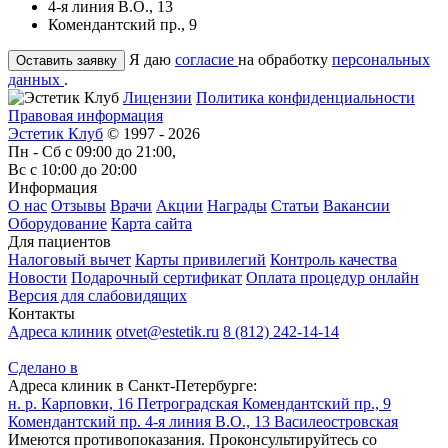
4-я линия В.О., 13
Комендантский пр., 9
Я даю
согласие
на обработку
персональных
данных
.
Лицензии
Политика конфиденциальности
Правовая информация
Эстетик Клуб
© 1997 - 2026
Пн - Сб с 09:00 до 21:00,
Вс с 10:00 до 20:00
Информация
О нас
Отзывы
Врачи
Акции
Награды
Статьи
Вакансии
Оборудование
Карта сайта
Для пациентов
Налоговый вычет
Карты привилегий
Контроль качества
Новости
Подарочный сертификат
Оплата процедур онлайн
Версия для слабовидящих
Контакты
Адреса клиник
otvet@estetik.ru
8 (812) 242-14-14
Сделано в
Адреса клиник в Санкт-Петербурге:
н. р. Карповки, 16
Петроградская
Комендантский пр., 9
Комендантский пр.
4-я линия В.О., 13
Василеостровская
Имеются противопоказания. Проконсультируйтесь со