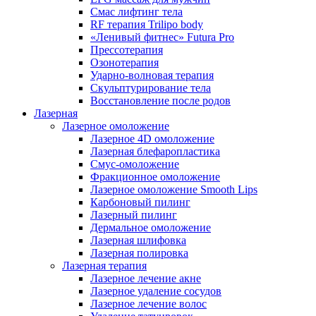
Смас лифтинг тела
RF терапия Trilipo body
«Ленивый фитнес» Futura Pro
Прессотерапия
Озонотерапия
Ударно-волновая терапия
Скульптурирование тела
Восстановление после родов
Лазерная
Лазерное омоложение
Лазерное 4D омоложение
Лазерная блефаропластика
Смус-омоложение
Фракционное омоложение
Лазерное омоложение Smooth Lips
Карбоновый пилинг
Лазерный пилинг
Дермальное омоложение
Лазерная шлифовка
Лазерная полировка
Лазерная терапия
Лазерное лечение акне
Лазерное удаление сосудов
Лазерное лечение волос