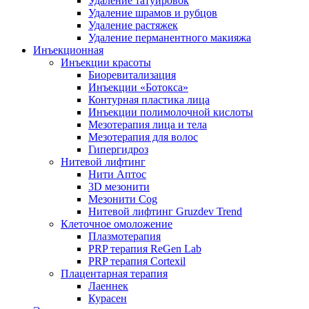
Удаление татуировок
Удаление шрамов и рубцов
Удаление растяжек
Удаление перманентного макияжа
Инъекционная
Инъекции красоты
Биоревитализация
Инъекции «Ботокса»
Контурная пластика лица
Инъекции полимолочной кислоты
Мезотерапия лица и тела
Мезотерапия для волос
Гипергидроз
Нитевой лифтинг
Нити Аптос
3D мезонити
Мезонити Cog
Нитевой лифтинг Gruzdev Trend
Клеточное омоложение
Плазмотерапия
PRP терапия ReGen Lab
PRP терапия Cortexil
Плацентарная терапия
Лаеннек
Курасен