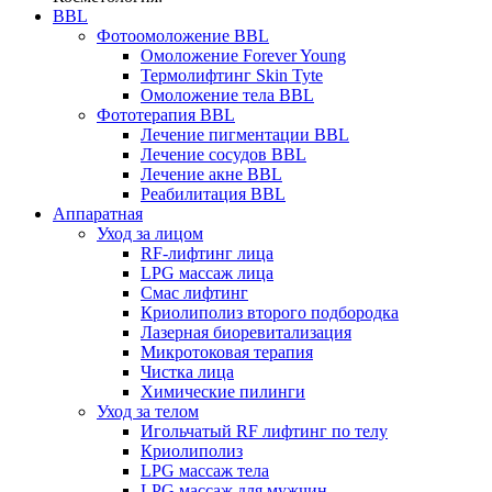
BBL
Фотоомоложение BBL
Омоложение Forever Young
Термолифтинг Skin Tyte
Омоложение тела BBL
Фототерапия BBL
Лечение пигментации BBL
Лечение сосудов BBL
Лечение акне BBL
Реабилитация BBL
Аппаратная
Уход за лицом
RF-лифтинг лица
LPG массаж лица
Смас лифтинг
Криолиполиз второго подбородка
Лазерная биоревитализация
Микротоковая терапия
Чистка лица
Химические пилинги
Уход за телом
Игольчатый RF лифтинг по телу
Криолиполиз
LPG массаж тела
LPG массаж для мужчин