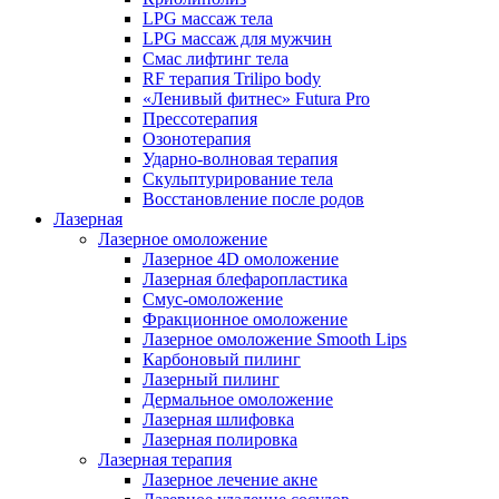
LPG массаж тела
LPG массаж для мужчин
Смас лифтинг тела
RF терапия Trilipo body
«Ленивый фитнес» Futura Pro
Прессотерапия
Озонотерапия
Ударно-волновая терапия
Скульптурирование тела
Восстановление после родов
Лазерная
Лазерное омоложение
Лазерное 4D омоложение
Лазерная блефаропластика
Смус-омоложение
Фракционное омоложение
Лазерное омоложение Smooth Lips
Карбоновый пилинг
Лазерный пилинг
Дермальное омоложение
Лазерная шлифовка
Лазерная полировка
Лазерная терапия
Лазерное лечение акне