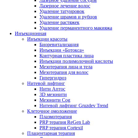
Лазерное удаление сосудов
Лазерное лечение волос
Удаление татуировок
Удаление шрамов и рубцов
Удаление растяжек
Удаление перманентного макияжа
Инъекционная
Инъекции красоты
Биоревитализация
Инъекции «Ботокса»
Контурная пластика лица
Инъекции полимолочной кислоты
Мезотерапия лица и тела
Мезотерапия для волос
Гипергидроз
Нитевой лифтинг
Нити Аптос
3D мезонити
Мезонити Cog
Нитевой лифтинг Gruzdev Trend
Клеточное омоложение
Плазмотерапия
PRP терапия ReGen Lab
PRP терапия Cortexil
Плацентарная терапия