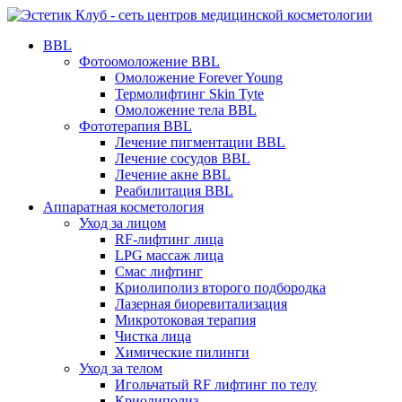
BBL
Фотоомоложение BBL
Омоложение Forever Young
Термолифтинг Skin Tyte
Омоложение тела BBL
Фототерапия BBL
Лечение пигментации BBL
Лечение сосудов BBL
Лечение акне BBL
Реабилитация BBL
Аппаратная косметология
Уход за лицом
RF-лифтинг лица
LPG массаж лица
Смас лифтинг
Криолиполиз второго подбородка
Лазерная биоревитализация
Микротоковая терапия
Чистка лица
Химические пилинги
Уход за телом
Игольчатый RF лифтинг по телу
Криолиполиз