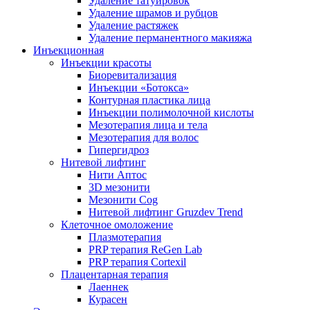
Удаление татуировок
Удаление шрамов и рубцов
Удаление растяжек
Удаление перманентного макияжа
Инъекционная
Инъекции красоты
Биоревитализация
Инъекции «Ботокса»
Контурная пластика лица
Инъекции полимолочной кислоты
Мезотерапия лица и тела
Мезотерапия для волос
Гипергидроз
Нитевой лифтинг
Нити Аптос
3D мезонити
Мезонити Cog
Нитевой лифтинг Gruzdev Trend
Клеточное омоложение
Плазмотерапия
PRP терапия ReGen Lab
PRP терапия Cortexil
Плацентарная терапия
Лаеннек
Курасен