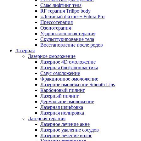
Смас лифтинг тела
RF терапия Trilipo body
«Ленивый фитнес» Futura Pro
Прессотерапия
Озонотерапия
Ударно-волновая терапия
Скульптурирование тела
Восстановление после родов
Лазерная
Лазерное омоложение
Лазерное 4D омоложение
Лазерная блефаропластика
Смус-омоложение
Фракционное омоложение
Лазерное омоложение Smooth Lips
Карбоновый пилинг
Лазерный пилинг
Дермальное омоложение
Лазерная шлифовка
Лазерная полировка
Лазерная терапия
Лазерное лечение акне
Лазерное удаление сосудов
Лазерное лечение волос