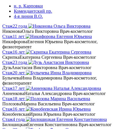
н. р. Карповки
Комендантский пр.
4-я линия В.О.
Стаж
22 года
Никонова
Ольга Викторовна
Врач-косметолог
Стаж
11 лет
Никифорова
Евгения Юрьевна
Врач-косметолог,
физиотерапевт
Стаж
16 лет
Скрипка
Екатерина Сергеевна
Врач-косметолог
Стаж
23 года
Дузь
Анастасия Викторовна
Врач-косметолог
Стаж
20 лет
Булычева
Инна Владимировна
Врач-косметолог,
физиотерапевт
Стаж
17 лет
Анненкова
Наталья Александровна
Врач-косметолог
Стаж
18 лет
Полозова
Марина Васильевна
Врач-косметолог
Стаж
16 лет
Конобеевская
Ирина Юрьевна
Врач-косметолог
Стаж
4 года
Билошицкая
Евгения Константиновна
Врач-косметолог