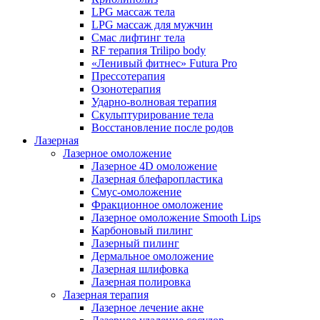
LPG массаж тела
LPG массаж для мужчин
Смас лифтинг тела
RF терапия Trilipo body
«Ленивый фитнес» Futura Pro
Прессотерапия
Озонотерапия
Ударно-волновая терапия
Скульптурирование тела
Восстановление после родов
Лазерная
Лазерное омоложение
Лазерное 4D омоложение
Лазерная блефаропластика
Смус-омоложение
Фракционное омоложение
Лазерное омоложение Smooth Lips
Карбоновый пилинг
Лазерный пилинг
Дермальное омоложение
Лазерная шлифовка
Лазерная полировка
Лазерная терапия
Лазерное лечение акне