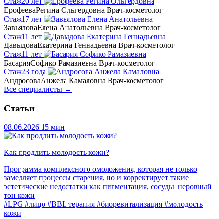
Стаж
20 лет
Ерофеева
Регина Ольгердовна
Врач-косметолог
Стаж
17 лет
Завьялова
Елена Анатольевна
Врач-косметолог
Стаж
11 лет
Давыдова
Екатерина Геннадьевна
Врач-косметолог
Стаж
11 лет
Басария
Софико Рамазиевна
Врач-косметолог
Стаж
23 года
Андросова
Анжела Камаловна
Врач-косметолог
Все специалисты →
Статьи
08.06.2026
15 мин
Как продлить молодость кожи?
Программа комплексного омоложения, которая не только
замедляет процессы старения, но и корректирует такие
эстетические недостатки как пигментация, сосуды, неровный
тон кожи
#LPG
#лицо
#BBL терапия
#биоревитализация
#молодость
кожи