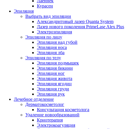
Лаеннек
Курасен
Эпиляция
Выбрать вид эпиляции
Александритовый лазер Quanta System
Лазер нового поколения PrimeLase Alex Plus
Электроэпиляция
Эпиляция по лицу
Эпиляция над губой
Эпиляция носа
Эпиляция лба
Эпиляция по телу
Эпиляция подмышек
Эпиляция бикини
Эпиляция ног
Эпиляция живота
Эпиляция ягодиц
Эпиляция груди
Эпиляция рук
Лечебное отделение
Дерматокосметолог
Консультация косметолога
Удаление новообразований
Криотерапия
Электрокоагуляция