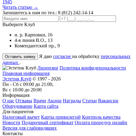
1945
Читать статью →
Запишитесь к нам по тел.:
8 (812) 242-14-14
Выберите Клуб
н. р. Карповки, 16
4-я линия В.О., 13
Комендантский пр., 9
Я даю
согласие
на обработку
персональных
данных
.
Лицензии
Политика конфиденциальности
Правовая информация
Эстетик Клуб
© 1997 - 2026
Пн - Сб с 09:00 до 21:00,
Вс с 10:00 до 20:00
Информация
О нас
Отзывы
Врачи
Акции
Награды
Статьи
Вакансии
Оборудование
Карта сайта
Для пациентов
Налоговый вычет
Карты привилегий
Контроль качества
Новости
Подарочный сертификат
Оплата процедур онлайн
Версия для слабовидящих
Контакты