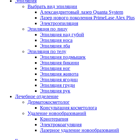
Эпиляция
Выбрать вид эпиляции
Александритовый лазер Quanta System
Лазер нового поколения PrimeLase Alex Plus
Электроэпиляция
Эпиляция по лицу
Эпиляция над губой
Эпиляция носа
Эпиляция лба
Эпиляция по телу
Эпиляция подмышек
Эпиляция бикини
Эпиляция ног
Эпиляция живота
Эпиляция ягодиц
Эпиляция груди
Эпиляция рук
Лечебное отделение
Дерматокосметолог
Консультация косметолога
Удаление новообразований
Криотерапия
Электрокоагуляция
Лазерное удаление новообразований