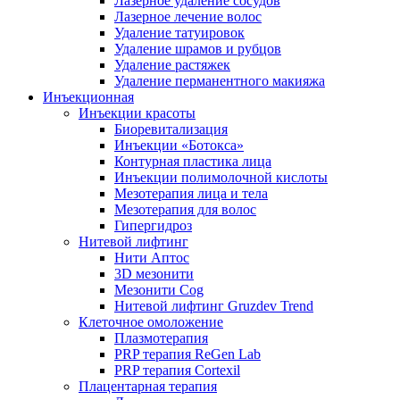
Лазерное удаление сосудов
Лазерное лечение волос
Удаление татуировок
Удаление шрамов и рубцов
Удаление растяжек
Удаление перманентного макияжа
Инъекционная
Инъекции красоты
Биоревитализация
Инъекции «Ботокса»
Контурная пластика лица
Инъекции полимолочной кислоты
Мезотерапия лица и тела
Мезотерапия для волос
Гипергидроз
Нитевой лифтинг
Нити Аптос
3D мезонити
Мезонити Cog
Нитевой лифтинг Gruzdev Trend
Клеточное омоложение
Плазмотерапия
PRP терапия ReGen Lab
PRP терапия Cortexil
Плацентарная терапия