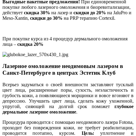
Выгодные пакетные предложения!
При единовременной
покупке любого лазерного омоложения и биоревитализации,
действует
скидка 30%
на лазер и
скидки до 20%
на JaluPro и
Meso-Xantin,
скидки до 30%
на PRP терапию Cortexil.
При покупке курса из 4 процедур дермального омоложения
лица –
скидка 20%
Лазерное омоложение неодимовым лазером в
Санкт-Петербурге в центрах Эстетик Клуб
Всерьез задуматься о своей внешности заставляют тусклый
цвет лица, расширенные поры, сухость, неэластичность и
грубость кожи, а появляющиеся морщинки и вовсе вгоняют в
депрессию. Улучшить цвет лица, сделать кожу ухоженной,
упругой, сияющей на долгий срок поможет
глубокое
дермальное лазерное омоложение
.
Процедура проводится с помощью неодимового лазера Fotona,
проходит без повреждения кожи, не требует реабилитации,
проводится поэтапно, курсом.
Цель:
уплотнение и