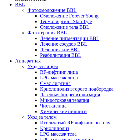
BBL
Фотоомоложение BBL
Омоложение Forever Young
Термолифтинг Skin Tyte
Омоложение тела BBL
Фототерапия BBL
Лечение пигментации BBL
Лечение сосудов BBL
Лечение акне BBL
Реабилитация BBL
Аппаратная
Уход за лицом
RF-лифтинг лица
LPG массаж лица
Смас лифтинг
Криолиполиз второго подбородка
Лазерная биоревитализация
Микротоковая терапия
Чистка лица
Химические пилинги
Уход за телом
Игольчатый RF лифтинг по телу
Криолиполиз
LPG массаж тела
LPG массаж для мужчин