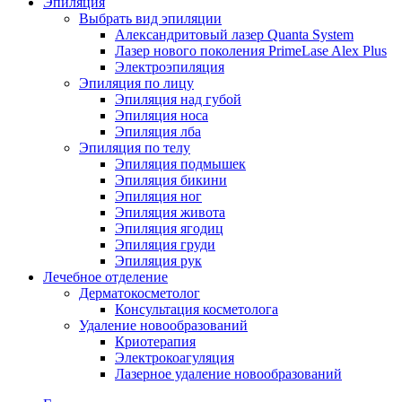
Эпиляция
Выбрать вид эпиляции
Александритовый лазер Quanta System
Лазер нового поколения PrimeLase Alex Plus
Электроэпиляция
Эпиляция по лицу
Эпиляция над губой
Эпиляция носа
Эпиляция лба
Эпиляция по телу
Эпиляция подмышек
Эпиляция бикини
Эпиляция ног
Эпиляция живота
Эпиляция ягодиц
Эпиляция груди
Эпиляция рук
Лечебное отделение
Дерматокосметолог
Консультация косметолога
Удаление новообразований
Криотерапия
Электрокоагуляция
Лазерное удаление новообразований