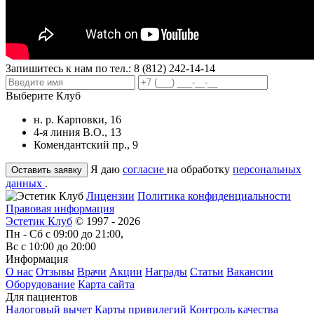
Запишитесь к нам по тел.:
8 (812) 242-14-14
Выберите Клуб
н. р. Карповки, 16
4-я линия В.О., 13
Комендантский пр., 9
Я даю
согласие
на обработку
персональных
данных
.
Лицензии
Политика конфиденциальности
Правовая информация
Эстетик Клуб
© 1997 - 2026
Пн - Сб с 09:00 до 21:00,
Вс с 10:00 до 20:00
Информация
О нас
Отзывы
Врачи
Акции
Награды
Статьи
Вакансии
Оборудование
Карта сайта
Для пациентов
Налоговый вычет
Карты привилегий
Контроль качества