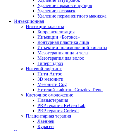
Удаление татуировок
Удаление шрамов и рубцов
Удаление растяжек
Удаление перманентного макияжа
Инъекционная
Инъекции красоты
Биоревитализация
Инъекции «Ботокса»
Контурная пластика лица
Инъекции полимолочной кислоты
Мезотерапия лица и тела
Мезотерапия для волос
Гипергидроз
Нитевой лифтинг
Нити Аптос
3D мезонити
Мезонити Cog
Нитевой лифтинг Gruzdev Trend
Клеточное омоложение
Плазмотерапия
PRP терапия ReGen Lab
PRP терапия Cortexil
Плацентарная терапия
Лаеннек
Курасен