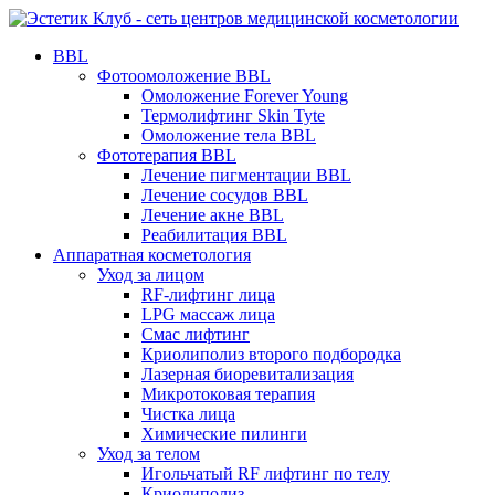
BBL
Фотоомоложение BBL
Омоложение Forever Young
Термолифтинг Skin Tyte
Омоложение тела BBL
Фототерапия BBL
Лечение пигментации BBL
Лечение сосудов BBL
Лечение акне BBL
Реабилитация BBL
Аппаратная косметология
Уход за лицом
RF-лифтинг лица
LPG массаж лица
Смас лифтинг
Криолиполиз второго подбородка
Лазерная биоревитализация
Микротоковая терапия
Чистка лица
Химические пилинги
Уход за телом
Игольчатый RF лифтинг по телу
Криолиполиз