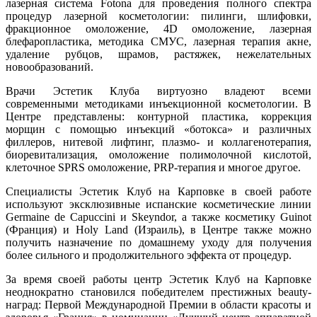
лазерная система Fotona для проведения полного спектра
процедур лазерной косметологии: пилинги, шлифовки,
фракционное омоложение, 4D омоложение, лазерная
блефаропластика, методика СМУС, лазерная терапия акне,
удаление рубцов, шрамов, растяжек, нежелательных
новообразований.
Врачи Эстетик Клуба виртуозно владеют всеми
современными методиками инъекционной косметологии. В
Центре представлены: контурной пластика, коррекция
морщин с помощью инъекций «ботокса» и различных
филлеров, нитевой лифтинг, плазмо- и коллагенотерапия,
биоревитализация, омоложение полимолочной кислотой,
клеточное SPRS омоложение, PRP-терапия и многое другое.
Специалисты Эстетик Клуб на Карповке в своей работе
используют эксклюзивные испанские косметические линии
Germaine de Capuccini и Skeyndor, а также косметику Guinot
(Франция) и Holy Land (Израиль), в Центре также можно
получить назначение по домашнему уходу для получения
более сильного и продолжительного эффекта от процедур.
За время своей работы центр Эстетик Клуб на Карповке
неоднократно становился победителем престижных beauty-
наград: Первой Международной Премии в области красоты и