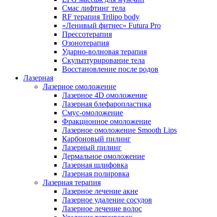
Смас лифтинг тела
RF терапия Trilipo body
«Ленивый фитнес» Futura Pro
Прессотерапия
Озонотерапия
Ударно-волновая терапия
Скульптурирование тела
Восстановление после родов
Лазерная
Лазерное омоложение
Лазерное 4D омоложение
Лазерная блефаропластика
Смус-омоложение
Фракционное омоложение
Лазерное омоложение Smooth Lips
Карбоновый пилинг
Лазерный пилинг
Дермальное омоложение
Лазерная шлифовка
Лазерная полировка
Лазерная терапия
Лазерное лечение акне
Лазерное удаление сосудов
Лазерное лечение волос