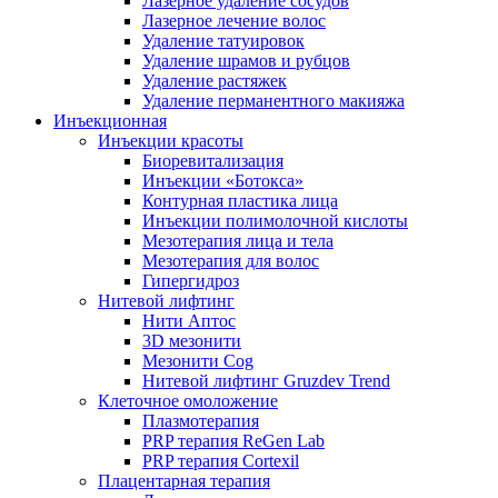
Лазерное удаление сосудов
Лазерное лечение волос
Удаление татуировок
Удаление шрамов и рубцов
Удаление растяжек
Удаление перманентного макияжа
Инъекционная
Инъекции красоты
Биоревитализация
Инъекции «Ботокса»
Контурная пластика лица
Инъекции полимолочной кислоты
Мезотерапия лица и тела
Мезотерапия для волос
Гипергидроз
Нитевой лифтинг
Нити Аптос
3D мезонити
Мезонити Cog
Нитевой лифтинг Gruzdev Trend
Клеточное омоложение
Плазмотерапия
PRP терапия ReGen Lab
PRP терапия Cortexil
Плацентарная терапия