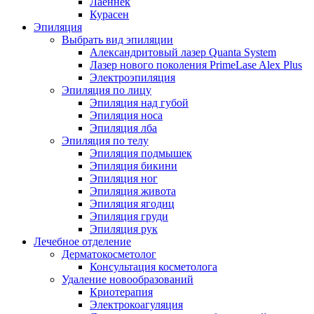
Лаеннек
Курасен
Эпиляция
Выбрать вид эпиляции
Александритовый лазер Quanta System
Лазер нового поколения PrimeLase Alex Plus
Электроэпиляция
Эпиляция по лицу
Эпиляция над губой
Эпиляция носа
Эпиляция лба
Эпиляция по телу
Эпиляция подмышек
Эпиляция бикини
Эпиляция ног
Эпиляция живота
Эпиляция ягодиц
Эпиляция груди
Эпиляция рук
Лечебное отделение
Дерматокосметолог
Консультация косметолога
Удаление новообразований
Криотерапия
Электрокоагуляция