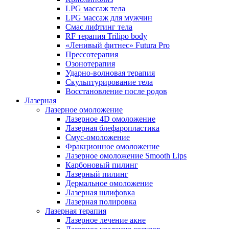
LPG массаж тела
LPG массаж для мужчин
Смас лифтинг тела
RF терапия Trilipo body
«Ленивый фитнес» Futura Pro
Прессотерапия
Озонотерапия
Ударно-волновая терапия
Скульптурирование тела
Восстановление после родов
Лазерная
Лазерное омоложение
Лазерное 4D омоложение
Лазерная блефаропластика
Смус-омоложение
Фракционное омоложение
Лазерное омоложение Smooth Lips
Карбоновый пилинг
Лазерный пилинг
Дермальное омоложение
Лазерная шлифовка
Лазерная полировка
Лазерная терапия
Лазерное лечение акне