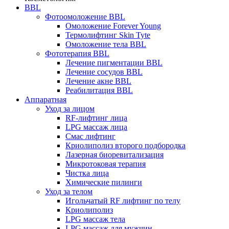
BBL
Фотоомоложение BBL
Омоложение Forever Young
Термолифтинг Skin Tyte
Омоложение тела BBL
Фототерапия BBL
Лечение пигментации BBL
Лечение сосудов BBL
Лечение акне BBL
Реабилитация BBL
Аппаратная
Уход за лицом
RF-лифтинг лица
LPG массаж лица
Смас лифтинг
Криолиполиз второго подбородка
Лазерная биоревитализация
Микротоковая терапия
Чистка лица
Химические пилинги
Уход за телом
Игольчатый RF лифтинг по телу
Криолиполиз
LPG массаж тела
LPG массаж для мужчин