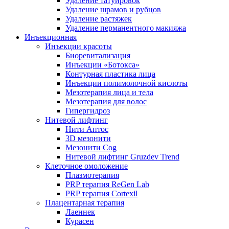
Удаление татуировок
Удаление шрамов и рубцов
Удаление растяжек
Удаление перманентного макияжа
Инъекционная
Инъекции красоты
Биоревитализация
Инъекции «Ботокса»
Контурная пластика лица
Инъекции полимолочной кислоты
Мезотерапия лица и тела
Мезотерапия для волос
Гипергидроз
Нитевой лифтинг
Нити Аптос
3D мезонити
Мезонити Cog
Нитевой лифтинг Gruzdev Trend
Клеточное омоложение
Плазмотерапия
PRP терапия ReGen Lab
PRP терапия Cortexil
Плацентарная терапия
Лаеннек
Курасен