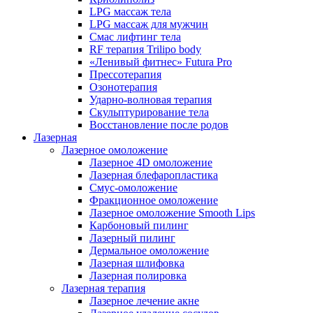
LPG массаж тела
LPG массаж для мужчин
Смас лифтинг тела
RF терапия Trilipo body
«Ленивый фитнес» Futura Pro
Прессотерапия
Озонотерапия
Ударно-волновая терапия
Скульптурирование тела
Восстановление после родов
Лазерная
Лазерное омоложение
Лазерное 4D омоложение
Лазерная блефаропластика
Смус-омоложение
Фракционное омоложение
Лазерное омоложение Smooth Lips
Карбоновый пилинг
Лазерный пилинг
Дермальное омоложение
Лазерная шлифовка
Лазерная полировка
Лазерная терапия
Лазерное лечение акне