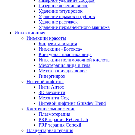
Лазерное удаление сосудов
Лазерное лечение волос
Удаление татуировок
Удаление шрамов и рубцов
Удаление растяжек
Удаление перманентного макияжа
Инъекционная
Инъекции красоты
Биоревитализация
Инъекции «Ботокса»
Контурная пластика лица
Инъекции полимолочной кислоты
Мезотерапия лица и тела
Мезотерапия для волос
Гипергидроз
Нитевой лифтинг
Нити Аптос
3D мезонити
Мезонити Cog
Нитевой лифтинг Gruzdev Trend
Клеточное омоложение
Плазмотерапия
PRP терапия ReGen Lab
PRP терапия Cortexil
Плацентарная терапия