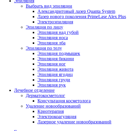
Эпиляция
Выбрать вид эпиляции
Александритовый лазер Quanta System
Лазер нового поколения PrimeLase Alex Plus
Электроэпиляция
Эпиляция по лицу
Эпиляция над губой
Эпиляция носа
Эпиляция лба
Эпиляция по телу
Эпиляция подмышек
Эпиляция бикини
Эпиляция ног
Эпиляция живота
Эпиляция ягодиц
Эпиляция груди
Эпиляция рук
Лечебное отделение
Дерматокосметолог
Консультация косметолога
Удаление новообразований
Криотерапия
Электрокоагуляция
Лазерное удаление новообразований