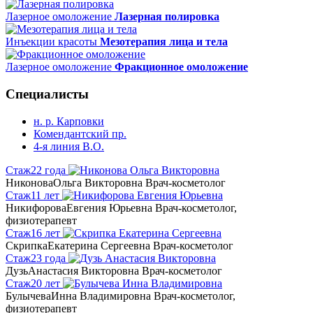
Лазерное омоложение
Лазерная полировка
Инъекции красоты
Мезотерапия лица и тела
Лазерное омоложение
Фракционное омоложение
Специалисты
н. р. Карповки
Комендантский пр.
4-я линия В.О.
Стаж
22 года
Никонова
Ольга Викторовна
Врач-косметолог
Стаж
11 лет
Никифорова
Евгения Юрьевна
Врач-косметолог,
физиотерапевт
Стаж
16 лет
Скрипка
Екатерина Сергеевна
Врач-косметолог
Стаж
23 года
Дузь
Анастасия Викторовна
Врач-косметолог
Стаж
20 лет
Булычева
Инна Владимировна
Врач-косметолог,
физиотерапевт