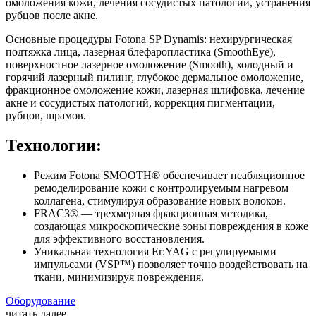
омоложения кожи, лечения сосудистых патологий, устранения
рубцов после акне.
Основные процедуры Fotona SP Dynamis: нехирургическая
подтяжка лица, лазерная блефаропластика (SmoothEye),
поверхностное лазерное омоложение (Smooth), холодный и
горячий лазерный пилинг, глубокое дермальное омоложение,
фракционное омоложение кожи, лазерная шлифовка, лечение
акне и сосудистых патологий, коррекция пигментации,
рубцов, шрамов.
Технологии:
Режим Fotona SMOOTH® обеспечивает неабляционное
ремоделирование кожи с контролируемым нагревом
коллагена, стимулируя образование новых волокон.
FRAC3® — трехмерная фракционная методика,
создающая микроскопические зоны повреждения в коже
для эффективного восстановления.
Уникальная технология Er:YAG с регулируемыми
импульсами (VSP™) позволяет точно воздействовать на
ткани, минимизируя повреждения.
Оборудование
читать далее