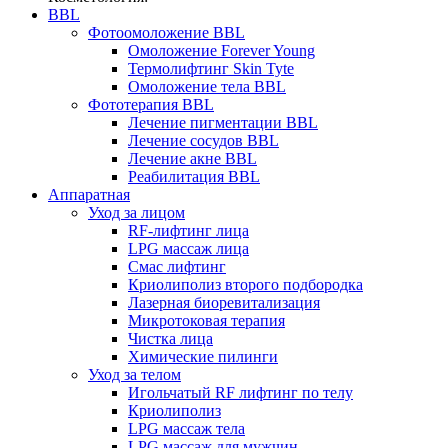
BBL
Фотоомоложение BBL
Омоложение Forever Young
Термолифтинг Skin Tyte
Омоложение тела BBL
Фототерапия BBL
Лечение пигментации BBL
Лечение сосудов BBL
Лечение акне BBL
Реабилитация BBL
Аппаратная
Уход за лицом
RF-лифтинг лица
LPG массаж лица
Смас лифтинг
Криолиполиз второго подбородка
Лазерная биоревитализация
Микротоковая терапия
Чистка лица
Химические пилинги
Уход за телом
Игольчатый RF лифтинг по телу
Криолиполиз
LPG массаж тела
LPG массаж для мужчин