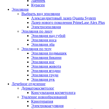
Лаеннек
Курасен
Эпиляция
Выбрать вид эпиляции
Александритовый лазер Quanta System
Лазер нового поколения PrimeLase Alex Plus
Электроэпиляция
Эпиляция по лицу
Эпиляция над губой
Эпиляция носа
Эпиляция лба
Эпиляция по телу
Эпиляция подмышек
Эпиляция бикини
Эпиляция ног
Эпиляция живота
Эпиляция ягодиц
Эпиляция груди
Эпиляция рук
Лечебное отделение
Дерматокосметолог
Консультация косметолога
Удаление новообразований
Криотерапия
Электрокоагуляция