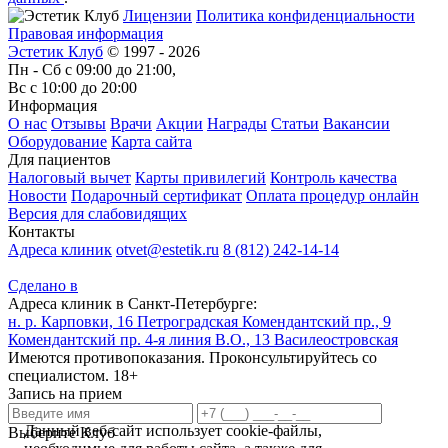
Лицензии
Политика конфиденциальности
Правовая информация
Эстетик Клуб
© 1997 - 2026
Пн - Сб с 09:00 до 21:00,
Вс с 10:00 до 20:00
Информация
О нас
Отзывы
Врачи
Акции
Награды
Статьи
Вакансии
Оборудование
Карта сайта
Для пациентов
Налоговый вычет
Карты привилегий
Контроль качества
Новости
Подарочный сертификат
Оплата процедур онлайн
Версия для слабовидящих
Контакты
Адреса клиник
otvet@estetik.ru
8 (812) 242-14-14
Сделано в
Адреса клиник в Санкт-Петербурге:
н. р. Карповки, 16
Петроградская
Комендантский пр., 9
Комендантский пр.
4-я линия В.О., 13
Василеостровская
Имеются противопоказания. Проконсультируйтесь со
специалистом. 18+
Запись на прием
Данный веб-сайт использует cookie-файлы,
Выберите Клуб