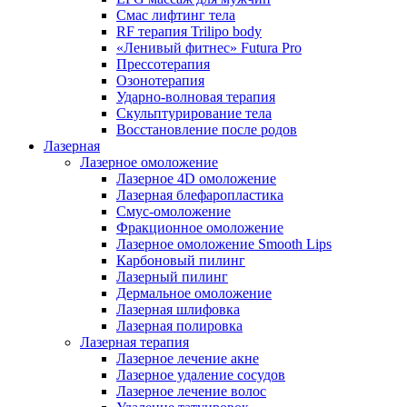
Смас лифтинг тела
RF терапия Trilipo body
«Ленивый фитнес» Futura Pro
Прессотерапия
Озонотерапия
Ударно-волновая терапия
Скульптурирование тела
Восстановление после родов
Лазерная
Лазерное омоложение
Лазерное 4D омоложение
Лазерная блефаропластика
Смус-омоложение
Фракционное омоложение
Лазерное омоложение Smooth Lips
Карбоновый пилинг
Лазерный пилинг
Дермальное омоложение
Лазерная шлифовка
Лазерная полировка
Лазерная терапия
Лазерное лечение акне
Лазерное удаление сосудов
Лазерное лечение волос