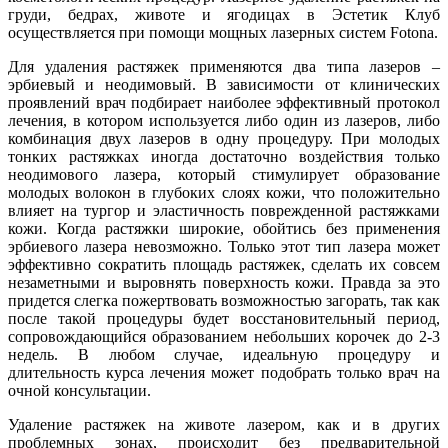
груди, бедрах, животе и ягодицах в Эстетик Клуб
осуществляется при помощи мощных лазерных систем Fotona.
Для удаления растяжек применяются два типа лазеров –
эрбиевый и неодимовый. В зависимости от клинических
проявлений врач подбирает наиболее эффективный протокол
лечения, в котором используется либо один из лазеров, либо
комбинация двух лазеров в одну процедуру. При молодых
тонких растяжках иногда достаточно воздействия только
неодимового лазера, который стимулирует образование
молодых волокон в глубоких слоях кожи, что положительно
влияет на тургор и эластичность поврежденной растяжками
кожи. Когда растяжки широкие, обойтись без применения
эрбиевого лазера невозможно. Только этот тип лазера может
эффективно сократить площадь растяжек, сделать их совсем
незаметными и выровнять поверхность кожи. Правда за это
придется слегка пожертвовать возможностью загорать, так как
после такой процедуры будет восстановительный период,
сопровождающийся образованием небольших корочек до 2-3
недель. В любом случае, идеальную процедуру и
длительность курса лечения может подобрать только врач на
очной консультации.
Удаление растяжек на животе лазером, как и в других
проблемных зонах, происходит без предварительной