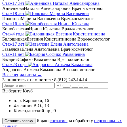
Стаж
17 лет
Анненкова
Наталья Александровна
Врач-косметолог
Стаж
18 лет
Полозова
Марина Васильевна
Врач-косметолог
Стаж
16 лет
Конобеевская
Ирина Юрьевна
Врач-косметолог
Стаж
4 года
Билошицкая
Евгения Константиновна
Врач-косметолог
Стаж
17 лет
Завьялова
Елена Анатольевна
Врач-косметолог
Стаж
11 лет
Басария
Софико Рамазиевна
Врач-косметолог
Стаж
23 года
Андросова
Анжела Камаловна
Врач-косметолог
Все специалисты →
Запишитесь к нам по тел.:
8 (812) 242-14-14
Выберите Клуб
н. р. Карповки, 16
4-я линия В.О., 13
Комендантский пр., 9
Я даю
согласие
на обработку
персональных
данных
.