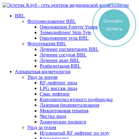
BBL
Онлайн-
Фотоомоложение BBL
Омоложение Forever Young
запись
Термолифтинг Skin Tyte
Омоложение тела BBL
Фототерапия BBL
Лечение пигментации BBL
Лечение сосудов BBL
Лечение акне BBL
Реабилитация BBL
Аппаратная косметология
Уход за лицом
RF-лифтинг лица
LPG массаж лица
Смас лифтинг
Криолиполиз второго подбородка
Лазерная биоревитализация
Микротоковая терапия
Чистка лица
Химические пилинги
Уход за телом
Игольчатый RF лифтинг по телу
Криолиполиз