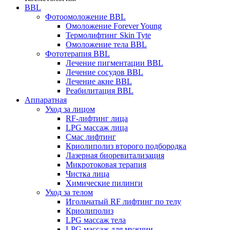
BBL
Фотоомоложение BBL
Омоложение Forever Young
Термолифтинг Skin Tyte
Омоложение тела BBL
Фототерапия BBL
Лечение пигментации BBL
Лечение сосудов BBL
Лечение акне BBL
Реабилитация BBL
Аппаратная
Уход за лицом
RF-лифтинг лица
LPG массаж лица
Смас лифтинг
Криолиполиз второго подбородка
Лазерная биоревитализация
Микротоковая терапия
Чистка лица
Химические пилинги
Уход за телом
Игольчатый RF лифтинг по телу
Криолиполиз
LPG массаж тела
LPG массаж для мужчин