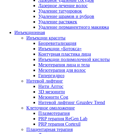
Лазерное удаление сосудов
Лазерное лечение волос
Удаление татуировок
Удаление шрамов и рубцов
Удаление растяжек
Удаление перманентного макияжа
Инъекционная
Инъекции красоты
Биоревитализация
Инъекции «Ботокса»
Контурная пластика лица
Инъекции полимолочной кислоты
Мезотерапия лица и тела
Мезотерапия для волос
Гипергидроз
Нитевой лифтинг
Нити Аптос
3D мезонити
Мезонити Cog
Нитевой лифтинг Gruzdev Trend
Клеточное омоложение
Плазмотерапия
PRP терапия ReGen Lab
PRP терапия Cortexil
Плацентарная терапия