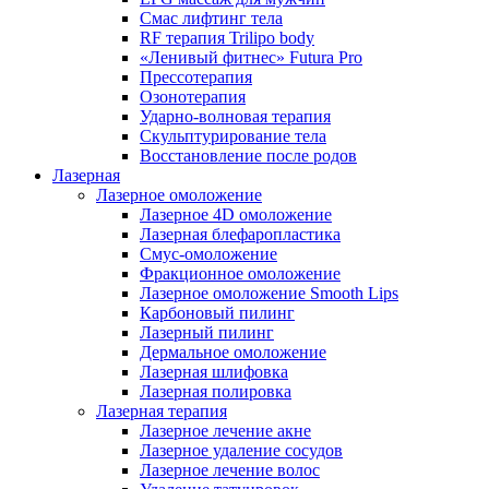
Смас лифтинг тела
RF терапия Trilipo body
«Ленивый фитнес» Futura Pro
Прессотерапия
Озонотерапия
Ударно-волновая терапия
Скульптурирование тела
Восстановление после родов
Лазерная
Лазерное омоложение
Лазерное 4D омоложение
Лазерная блефаропластика
Смус-омоложение
Фракционное омоложение
Лазерное омоложение Smooth Lips
Карбоновый пилинг
Лазерный пилинг
Дермальное омоложение
Лазерная шлифовка
Лазерная полировка
Лазерная терапия
Лазерное лечение акне
Лазерное удаление сосудов
Лазерное лечение волос