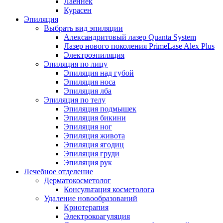
Лаеннек
Курасен
Эпиляция
Выбрать вид эпиляции
Александритовый лазер Quanta System
Лазер нового поколения PrimeLase Alex Plus
Электроэпиляция
Эпиляция по лицу
Эпиляция над губой
Эпиляция носа
Эпиляция лба
Эпиляция по телу
Эпиляция подмышек
Эпиляция бикини
Эпиляция ног
Эпиляция живота
Эпиляция ягодиц
Эпиляция груди
Эпиляция рук
Лечебное отделение
Дерматокосметолог
Консультация косметолога
Удаление новообразований
Криотерапия
Электрокоагуляция