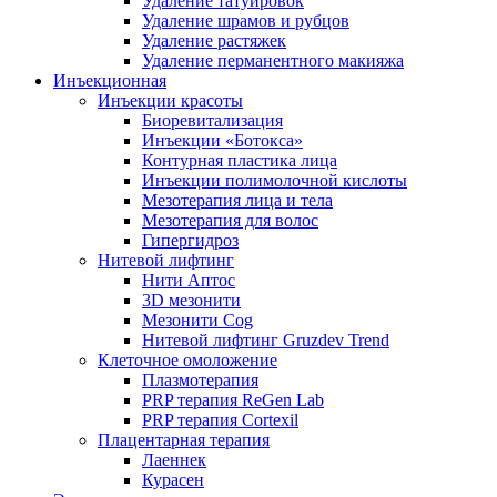
Удаление татуировок
Удаление шрамов и рубцов
Удаление растяжек
Удаление перманентного макияжа
Инъекционная
Инъекции красоты
Биоревитализация
Инъекции «Ботокса»
Контурная пластика лица
Инъекции полимолочной кислоты
Мезотерапия лица и тела
Мезотерапия для волос
Гипергидроз
Нитевой лифтинг
Нити Аптос
3D мезонити
Мезонити Cog
Нитевой лифтинг Gruzdev Trend
Клеточное омоложение
Плазмотерапия
PRP терапия ReGen Lab
PRP терапия Cortexil
Плацентарная терапия
Лаеннек
Курасен