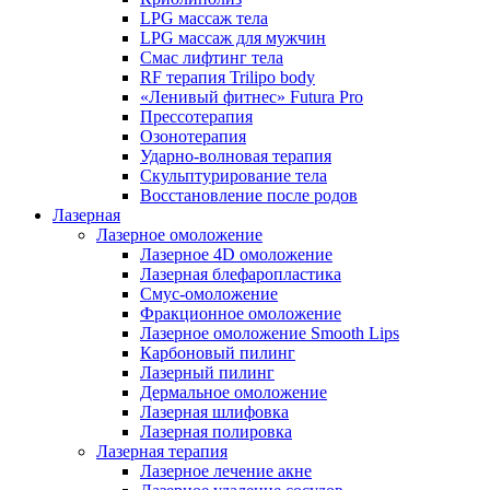
LPG массаж тела
LPG массаж для мужчин
Смас лифтинг тела
RF терапия Trilipo body
«Ленивый фитнес» Futura Pro
Прессотерапия
Озонотерапия
Ударно-волновая терапия
Скульптурирование тела
Восстановление после родов
Лазерная
Лазерное омоложение
Лазерное 4D омоложение
Лазерная блефаропластика
Смус-омоложение
Фракционное омоложение
Лазерное омоложение Smooth Lips
Карбоновый пилинг
Лазерный пилинг
Дермальное омоложение
Лазерная шлифовка
Лазерная полировка
Лазерная терапия
Лазерное лечение акне