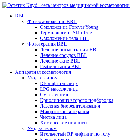
BBL
Фотоомоложение BBL
Омоложение Forever Young
Термолифтинг Skin Tyte
Омоложение тела BBL
Фототерапия BBL
Лечение пигментации BBL
Лечение сосудов BBL
Лечение акне BBL
Реабилитация BBL
Аппаратная косметология
Уход за лицом
RF-лифтинг лица
LPG массаж лица
Смас лифтинг
Криолиполиз второго подбородка
Лазерная биоревитализация
Микротоковая терапия
Чистка лица
Химические пилинги
Уход за телом
Игольчатый RF лифтинг по телу
Криолиполиз