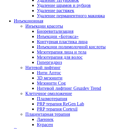
Удаление татуировок
Удаление шрамов и рубцов
Удаление растяжек
Удаление перманентного макияжа
Инъекционная
Инъекции красоты
Биоревитализация
Инъекции «Ботокса»
Контурная пластика лица
Инъекции полимолочной кислоты
Мезотерапия лица и тела
Мезотерапия для волос
Гипергидроз
Нитевой лифтинг
Нити Аптос
3D мезонити
Мезонити Cog
Нитевой лифтинг Gruzdev Trend
Клеточное омоложение
Плазмотерапия
PRP терапия ReGen Lab
PRP терапия Cortexil
Плацентарная терапия
Лаеннек
Курасен