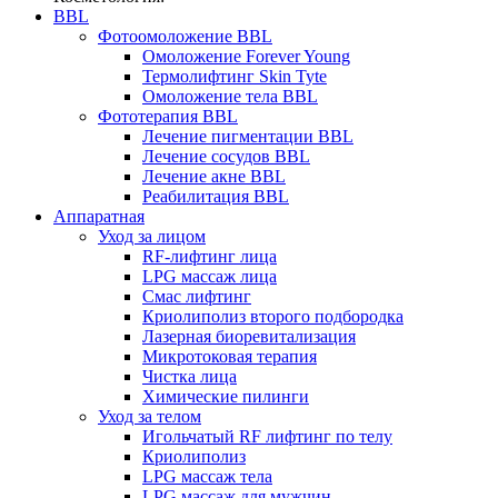
BBL
Фотоомоложение BBL
Омоложение Forever Young
Термолифтинг Skin Tyte
Омоложение тела BBL
Фототерапия BBL
Лечение пигментации BBL
Лечение сосудов BBL
Лечение акне BBL
Реабилитация BBL
Аппаратная
Уход за лицом
RF-лифтинг лица
LPG массаж лица
Смас лифтинг
Криолиполиз второго подбородка
Лазерная биоревитализация
Микротоковая терапия
Чистка лица
Химические пилинги
Уход за телом
Игольчатый RF лифтинг по телу
Криолиполиз
LPG массаж тела
LPG массаж для мужчин