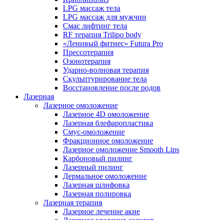
LPG массаж тела
LPG массаж для мужчин
Смас лифтинг тела
RF терапия Trilipo body
«Ленивый фитнес» Futura Pro
Прессотерапия
Озонотерапия
Ударно-волновая терапия
Скульптурирование тела
Восстановление после родов
Лазерная
Лазерное омоложение
Лазерное 4D омоложение
Лазерная блефаропластика
Смус-омоложение
Фракционное омоложение
Лазерное омоложение Smooth Lips
Карбоновый пилинг
Лазерный пилинг
Дермальное омоложение
Лазерная шлифовка
Лазерная полировка
Лазерная терапия
Лазерное лечение акне