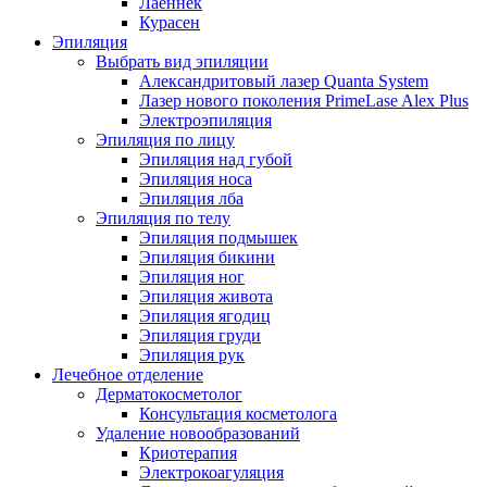
Лаеннек
Курасен
Эпиляция
Выбрать вид эпиляции
Александритовый лазер Quanta System
Лазер нового поколения PrimeLase Alex Plus
Электроэпиляция
Эпиляция по лицу
Эпиляция над губой
Эпиляция носа
Эпиляция лба
Эпиляция по телу
Эпиляция подмышек
Эпиляция бикини
Эпиляция ног
Эпиляция живота
Эпиляция ягодиц
Эпиляция груди
Эпиляция рук
Лечебное отделение
Дерматокосметолог
Консультация косметолога
Удаление новообразований
Криотерапия
Электрокоагуляция