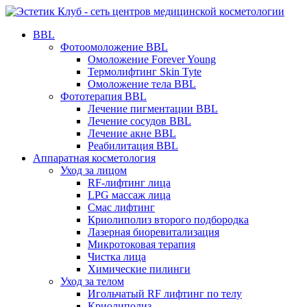
BBL
Фотоомоложение BBL
Омоложение Forever Young
Термолифтинг Skin Tyte
Омоложение тела BBL
Фототерапия BBL
Лечение пигментации BBL
Лечение сосудов BBL
Лечение акне BBL
Реабилитация BBL
Аппаратная косметология
Уход за лицом
RF-лифтинг лица
LPG массаж лица
Смас лифтинг
Криолиполиз второго подбородка
Лазерная биоревитализация
Микротоковая терапия
Чистка лица
Химические пилинги
Уход за телом
Игольчатый RF лифтинг по телу
Криолиполиз