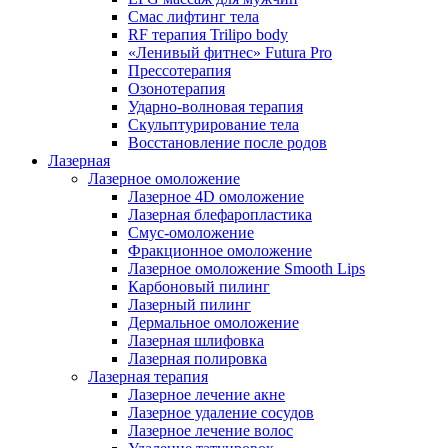
Смас лифтинг тела
RF терапия Trilipo body
«Ленивый фитнес» Futura Pro
Прессотерапия
Озонотерапия
Ударно-волновая терапия
Скульптурирование тела
Восстановление после родов
Лазерная
Лазерное омоложение
Лазерное 4D омоложение
Лазерная блефаропластика
Смус-омоложение
Фракционное омоложение
Лазерное омоложение Smooth Lips
Карбоновый пилинг
Лазерный пилинг
Дермальное омоложение
Лазерная шлифовка
Лазерная полировка
Лазерная терапия
Лазерное лечение акне
Лазерное удаление сосудов
Лазерное лечение волос