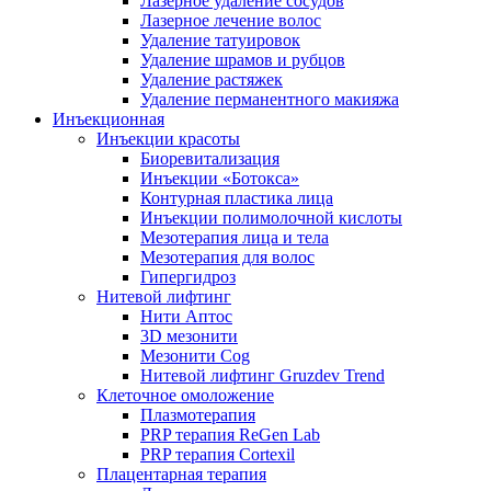
Лазерное удаление сосудов
Лазерное лечение волос
Удаление татуировок
Удаление шрамов и рубцов
Удаление растяжек
Удаление перманентного макияжа
Инъекционная
Инъекции красоты
Биоревитализация
Инъекции «Ботокса»
Контурная пластика лица
Инъекции полимолочной кислоты
Мезотерапия лица и тела
Мезотерапия для волос
Гипергидроз
Нитевой лифтинг
Нити Аптос
3D мезонити
Мезонити Cog
Нитевой лифтинг Gruzdev Trend
Клеточное омоложение
Плазмотерапия
PRP терапия ReGen Lab
PRP терапия Cortexil
Плацентарная терапия