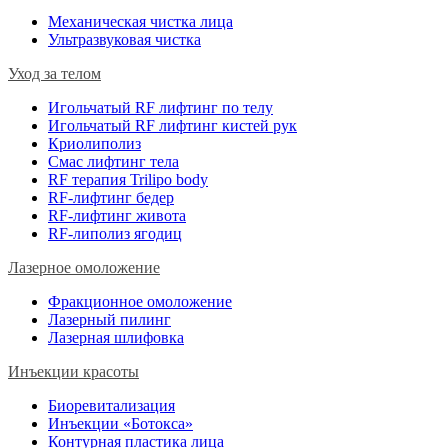
Механическая чистка лица
Ультразвуковая чистка
Уход за телом
Игольчатый RF лифтинг по телу
Игольчатый RF лифтинг кистей рук
Криолиполиз
Смас лифтинг тела
RF терапия Trilipo body
RF-лифтинг бедер
RF-лифтинг живота
RF-липолиз ягодиц
Лазерное омоложение
Фракционное омоложение
Лазерный пилинг
Лазерная шлифовка
Инъекции красоты
Биоревитализация
Инъекции «Ботокса»
Контурная пластика лица