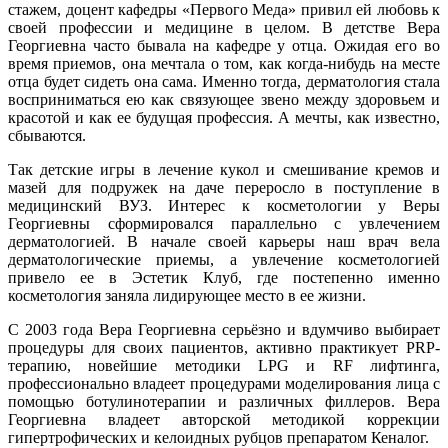
стажем, доцент кафедры «Первого Меда» привил ей любовь к
своей профессии и медицине в целом. В детстве Вера
Георгиевна часто бывала на кафедре у отца. Ожидая его во
время приемов, она мечтала о том, как когда-нибудь на месте
отца будет сидеть она сама. Именно тогда, дерматология стала
восприниматься ею как связующее звено между здоровьем и
красотой и как ее будущая профессия. А мечты, как известно,
сбываются.
Так детские игры в лечение кукол и смешивание кремов и
мазей для подружек на даче переросло в поступление в
медицинский ВУЗ. Интерес к косметологии у Веры
Георгиевны сформировался параллельно с увлечением
дерматологией. В начале своей карьеры наш врач вела
дерматологические приемы, а увлечение косметологией
привело ее в Эстетик Клуб, где постепенно именно
косметология заняла лидирующее место в ее жизни.
С 2003 года Вера Георгиевна серьёзно и вдумчиво выбирает
процедуры для своих пациентов, активно практикует PRP-
терапию, новейшие методики LPG и RF лифтинга,
профессионально владеет процедурами моделирования лица с
помощью ботулинотерапии и различных филлеров. Вера
Георгиевна владеет авторской методикой коррекции
гипертрофических и келоидных рубцов препаратом Кеналог.