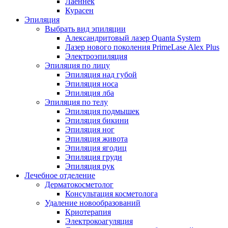
Лаеннек
Курасен
Эпиляция
Выбрать вид эпиляции
Александритовый лазер Quanta System
Лазер нового поколения PrimeLase Alex Plus
Электроэпиляция
Эпиляция по лицу
Эпиляция над губой
Эпиляция носа
Эпиляция лба
Эпиляция по телу
Эпиляция подмышек
Эпиляция бикини
Эпиляция ног
Эпиляция живота
Эпиляция ягодиц
Эпиляция груди
Эпиляция рук
Лечебное отделение
Дерматокосметолог
Консультация косметолога
Удаление новообразований
Криотерапия
Электрокоагуляция