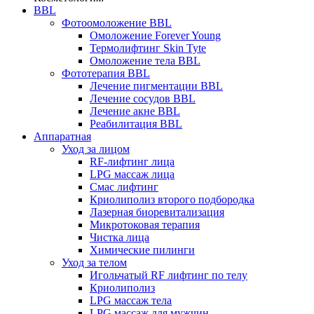
BBL
Фотоомоложение BBL
Омоложение Forever Young
Термолифтинг Skin Tyte
Омоложение тела BBL
Фототерапия BBL
Лечение пигментации BBL
Лечение сосудов BBL
Лечение акне BBL
Реабилитация BBL
Аппаратная
Уход за лицом
RF-лифтинг лица
LPG массаж лица
Смас лифтинг
Криолиполиз второго подбородка
Лазерная биоревитализация
Микротоковая терапия
Чистка лица
Химические пилинги
Уход за телом
Игольчатый RF лифтинг по телу
Криолиполиз
LPG массаж тела
LPG массаж для мужчин