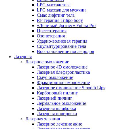
LPG массаж тела
LPG массаж для мужчин
Смас лифтинг тела
RF терапия Trilipo body
«Ленивый фитнес» Futura Pro
Прессотерапия
Озонотерапия
Ударно-волновая терапия
Скульптурирование тела
Восстановление после родов
Лазерная
Лазерное омоложение
Лазерное 4D омоложение
Лазерная блефаропластика
Смус-омоложение
Фракционное омоложение
Лазерное омоложение Smooth Lips
Карбоновый пилинг
Лазерный пилинг
Дермальное омоложение
Лазерная шлифовка
Лазерная полировка
Лазерная терапия
Лазерное лечение акне