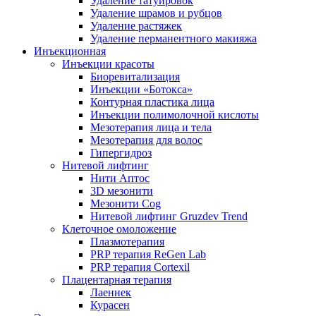
Удаление татуировок
Удаление шрамов и рубцов
Удаление растяжек
Удаление перманентного макияжа
Инъекционная
Инъекции красоты
Биоревитализация
Инъекции «Ботокса»
Контурная пластика лица
Инъекции полимолочной кислоты
Мезотерапия лица и тела
Мезотерапия для волос
Гипергидроз
Нитевой лифтинг
Нити Аптос
3D мезонити
Мезонити Cog
Нитевой лифтинг Gruzdev Trend
Клеточное омоложение
Плазмотерапия
PRP терапия ReGen Lab
PRP терапия Cortexil
Плацентарная терапия
Лаеннек
Курасен