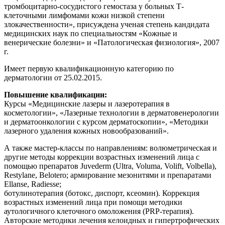
тромбоцитарно-сосудистого гемостаза у больных Т-
клеточными лимфомами кожи низкой степени
злокачественности», присуждена ученая степень кандидата
медицинских наук по специальностям «Кожные и
венерические болезни» и «Патологическая физиология», 2007
г.
Имеет первую квалификационную категорию по
дерматологии от 25.02.2015.
Повышение квалификации:
Курсы «Медицинские лазеры и лазеротерапия в
косметологии», «Лазерные технологии в дерматовенерологии
и дерматоонкологии с курсом дерматоскопии», «Методики
лазерного удаления кожных новообразований».
А также мастер-классы по направлениям: волюметрическая и
другие методы коррекции возрастных изменений лица с
помощью препаратов Juvederm (Ultra, Voluma, Volift, Volbella),
Restylane, Вelotero; армирование мезонитями и препаратами
Ellanse, Radiesse;
ботулинотерапия (ботокс, диспорт, ксеомин). Коррекция
возрастных изменений лица при помощи методики
аутологичного клеточного омоложения (PRP-терапия).
Авторские методики лечения келоидных и гипертрофических