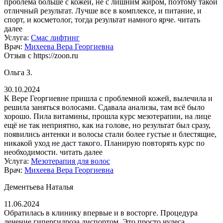
проблема больше с кожей, не с лишним жиром, поэтому такой
отличный результат. Лучше все в комплексе, и питание, и
спорт, и косметолог, тогда результат намного ярче.
читать
далее
Услуга:
Смас лифтинг
Врач:
Михеева Вера Георгиевна
Отзыв с https://zoon.ru
Ольга З.
30.10.2024
К Вере Георгиевне пришла с проблемной кожей, вылечила и
решила заняться волосами. Сдавала анализы, там всё было
хорошо. Пила витамины, прошла курс мезотерапии, на лице
ещё не так неприятно, как на голове, но результат был сразу,
появились антенки и волосы стали более густые и блестящие,
никакой уход не даст такого. Планирую повторять курс по
необходимости.
читать далее
Услуга:
Мезотерапия для волос
Врач:
Михеева Вера Георгиевна
Дементьева Наталья
11.06.2024
Обратилась в клинику впервые и в восторге. Процедура
лечение гипергидроза диспортом. Это просто чудеса,