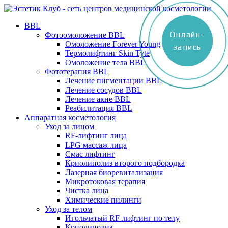
BBL
Онлайн-
Онлайн-
Фотоомоложение BBL
Омоложение Forever Young
запись
запись
Термолифтинг Skin Tyte
Омоложение тела BBL
Фототерапия BBL
Лечение пигментации BBL
Лечение сосудов BBL
Лечение акне BBL
Реабилитация BBL
Аппаратная косметология
Уход за лицом
RF-лифтинг лица
LPG массаж лица
Смас лифтинг
Криолиполиз второго подбородка
Лазерная биоревитализация
Микротоковая терапия
Чистка лица
Химические пилинги
Уход за телом
Игольчатый RF лифтинг по телу
Криолиполиз