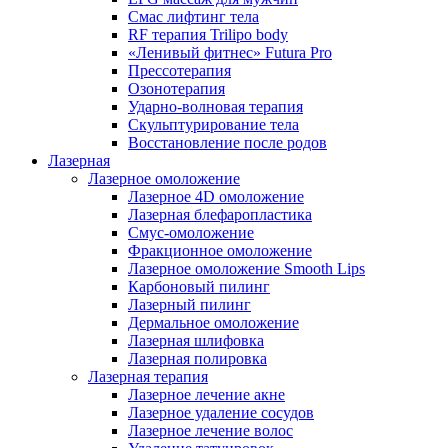
Смас лифтинг тела
RF терапия Trilipo body
«Ленивый фитнес» Futura Pro
Прессотерапия
Озонотерапия
Ударно-волновая терапия
Скульптурирование тела
Восстановление после родов
Лазерная
Лазерное омоложение
Лазерное 4D омоложение
Лазерная блефаропластика
Смус-омоложение
Фракционное омоложение
Лазерное омоложение Smooth Lips
Карбоновый пилинг
Лазерный пилинг
Дермальное омоложение
Лазерная шлифовка
Лазерная полировка
Лазерная терапия
Лазерное лечение акне
Лазерное удаление сосудов
Лазерное лечение волос