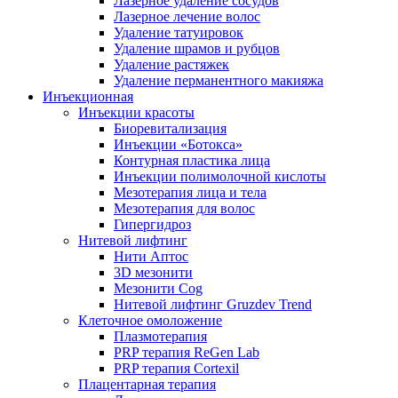
Лазерное удаление сосудов
Лазерное лечение волос
Удаление татуировок
Удаление шрамов и рубцов
Удаление растяжек
Удаление перманентного макияжа
Инъекционная
Инъекции красоты
Биоревитализация
Инъекции «Ботокса»
Контурная пластика лица
Инъекции полимолочной кислоты
Мезотерапия лица и тела
Мезотерапия для волос
Гипергидроз
Нитевой лифтинг
Нити Аптос
3D мезонити
Мезонити Cog
Нитевой лифтинг Gruzdev Trend
Клеточное омоложение
Плазмотерапия
PRP терапия ReGen Lab
PRP терапия Cortexil
Плацентарная терапия