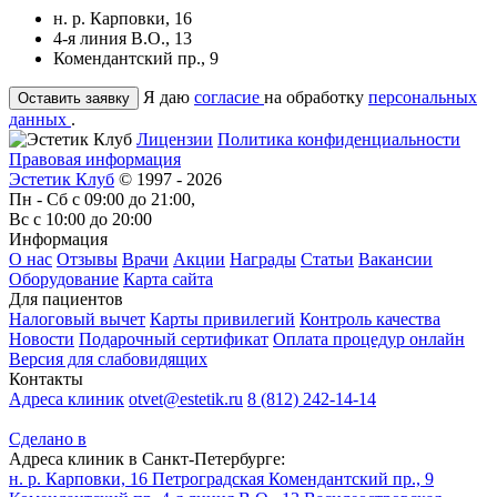
н. р. Карповки, 16
4-я линия В.О., 13
Комендантский пр., 9
Я даю
согласие
на обработку
персональных
данных
.
Лицензии
Политика конфиденциальности
Правовая информация
Эстетик Клуб
© 1997 - 2026
Пн - Сб с 09:00 до 21:00,
Вс с 10:00 до 20:00
Информация
О нас
Отзывы
Врачи
Акции
Награды
Статьи
Вакансии
Оборудование
Карта сайта
Для пациентов
Налоговый вычет
Карты привилегий
Контроль качества
Новости
Подарочный сертификат
Оплата процедур онлайн
Версия для слабовидящих
Контакты
Адреса клиник
otvet@estetik.ru
8 (812) 242-14-14
Сделано в
Адреса клиник в Санкт-Петербурге:
н. р. Карповки, 16
Петроградская
Комендантский пр., 9