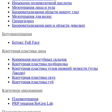
Инъекции полимолочной кислоты
Мезотерапия лица и тела
Биоревитализация области вокруг глаз
Мезотерапия для волос
Гипергидроз
Биоревитализация шеи и области декольте
Ботулинотерапия
Ботокс Full Face
Контурная пластика лица
Коррекция носогубных складок
Контурная пластика подбородка
Контурная пластика углов нижней челюсти (углы
Джоли)
Контурная пластика скул
Контурная пластика губ
Клеточное омоложение
Плазмотерапия
PRP терапия ReGen Lab
Плацентарная терапия