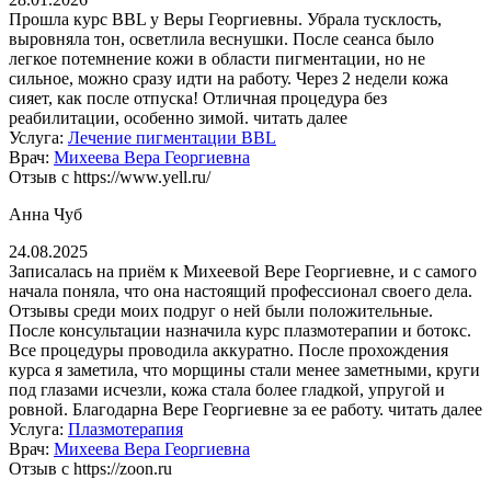
Прошла курс BBL у Веры Георгиевны. Убрала тусклость,
выровняла тон, осветлила веснушки. После сеанса было
легкое потемнение кожи в области пигментации, но не
сильное, можно сразу идти на работу. Через 2 недели кожа
сияет, как после отпуска! Отличная процедура без
реабилитации, особенно зимой.
читать далее
Услуга:
Лечение пигментации BBL
Врач:
Михеева Вера Георгиевна
Отзыв с https://www.yell.ru/
Анна Чуб
24.08.2025
Записалась на приём к Михеевой Вере Георгиевне, и с самого
начала поняла, что она настоящий профессионал своего дела.
Отзывы среди моих подруг о ней были положительные.
После консультации назначила курс плазмотерапии и ботокс.
Все процедуры проводила аккуратно. После прохождения
курса я заметила, что морщины стали менее заметными, круги
под глазами исчезли, кожа стала более гладкой, упругой и
ровной. Благодарна Вере Георгиевне за ее работу.
читать далее
Услуга:
Плазмотерапия
Врач:
Михеева Вера Георгиевна
Отзыв с https://zoon.ru