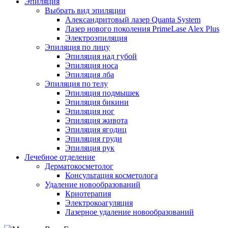
Эпиляция
Выбрать вид эпиляции
Александритовый лазер Quanta System
Лазер нового поколения PrimeLase Alex Plus
Электроэпиляция
Эпиляция по лицу
Эпиляция над губой
Эпиляция носа
Эпиляция лба
Эпиляция по телу
Эпиляция подмышек
Эпиляция бикини
Эпиляция ног
Эпиляция живота
Эпиляция ягодиц
Эпиляция груди
Эпиляция рук
Лечебное отделение
Дерматокосметолог
Консультация косметолога
Удаление новообразований
Криотерапия
Электрокоагуляция
Лазерное удаление новообразований