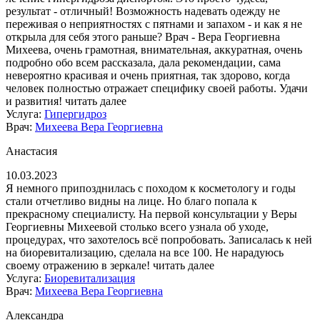
результат - отличный! Возможность надевать одежду не
переживая о неприятностях с пятнами и запахом - и как я не
открыла для себя этого раньше? Врач - Вера Георгиевна
Михеева, очень грамотная, внимательная, аккуратная, очень
подробно обо всем рассказала, дала рекомендации, сама
невероятно красивая и очень приятная, так здорово, когда
человек полностью отражает специфику своей работы. Удачи
и развития!
читать далее
Услуга:
Гипергидроз
Врач:
Михеева Вера Георгиевна
Анастасия
10.03.2023
Я немного припозднилась с походом к косметологу и годы
стали отчетливо видны на лице. Но благо попала к
прекрасному специалисту. На первой консультации у Веры
Георгиевны Михеевой столько всего узнала об уходе,
процедурах, что захотелось всё попробовать. Записалась к ней
на биоревитализацию, сделала на все 100. Не нарадуюсь
своему отражению в зеркале!
читать далее
Услуга:
Биоревитализация
Врач:
Михеева Вера Георгиевна
Александра