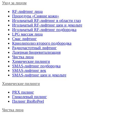
Уход за лицом
RF-лифтинг лица
Процедура «Сияние кожи»
Игольчатый RF-лифтинг в области глаз
Игольчатый RF-лифтинг шеи и декольте
Игольчатый RF-лифтинг подбородка
LPG массаж лица
Смас лифтинг
Криолиполиз второго подбородка
Радиочастотный лифтинг
Лазерная биоревитализация
Чистка лица
Химические пилинги
SMAS-лифтинг подбородка
SMAS-лифтинг век
SMAS-лифтинг шеи и декольте
Химические пилинги
PRX пилинг
Гликолевый пилинг
Пилинг BioRePeel
Чистка лица