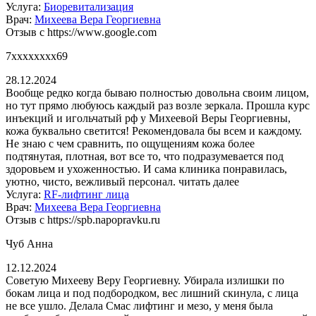
Услуга:
Биоревитализация
Врач:
Михеева Вера Георгиевна
Отзыв с https://www.google.com
7xxxxxxxx69
28.12.2024
Вообще редко когда бываю полностью довольна своим лицом,
но тут прямо любуюсь каждый раз возле зеркала. Прошла курс
инъекций и игольчатый рф у Михеевой Веры Георгиевны,
кожа буквально светится! Рекомендовала бы всем и каждому.
Не знаю с чем сравнить, по ощущениям кожа более
подтянутая, плотная, вот все то, что подразумевается под
здоровьем и ухоженностью. И сама клиника понравилась,
уютно, чисто, вежливый персонал.
читать далее
Услуга:
RF-лифтинг лица
Врач:
Михеева Вера Георгиевна
Отзыв с https://spb.napopravku.ru
Чуб Анна
12.12.2024
Советую Михееву Веру Георгиевну. Убирала излишки по
бокам лица и под подбородком, вес лишний скинула, с лица
не все ушло. Делала Смас лифтинг и мезо, у меня была