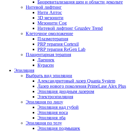
Биоревитализация шеи и области декольте
Нитевой лифтинг
Нити Аптос
3D мезонити
Мезонити Cog
Нитевой лифтинг Gruzdev Trend
Клеточное омоложение
Плазмотерапия
PRP терапия Cortexil
PRP терапия ReGen Lab
Плацентарная терапия
Лаеннек
Курасен
Эпиляция
Выбрать вид эпиляции
Александритовый лазер Quanta System
Лазер нового поколения PrimeLase Alex Plus
Эпиляция диодным лазером
Электроэпиляция
Эпиляция по лицу
Эпиляция над губой
Эпиляция носа
Эпиляция лба
Эпиляция по телу
Эпиляция подмышек