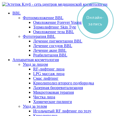
BBL
Онлайн-
Фотоомоложение BBL
Омоложение Forever Young
запись
Термолифтинг Skin Tyte
Омоложение тела BBL
Фототерапия BBL
Лечение пигментации BBL
Лечение сосудов BBL
Лечение акне BBL
Реабилитация BBL
Аппаратная косметология
Уход за лицом
RF-лифтинг лица
LPG массаж лица
Смас лифтинг
Криолиполиз второго подбородка
Лазерная биоревитализация
Микротоковая терапия
Чистка лица
Химические пилинги
Уход за телом
Игольчатый RF лифтинг по телу
Криолиполиз