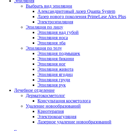
Эпиляция
Выбрать вид эпиляции
Александритовый лазер Quanta System
Лазер нового поколения PrimeLase Alex Plus
Электроэпиляция
Эпиляция по лицу
Эпиляция над губой
Эпиляция носа
Эпиляция лба
Эпиляция по телу
Эпиляция подмышек
Эпиляция бикини
Эпиляция ног
Эпиляция живота
Эпиляция ягодиц
Эпиляция груди
Эпиляция рук
Лечебное отделение
Дерматокосметолог
Консультация косметолога
Удаление новообразований
Криотерапия
Электрокоагуляция
Лазерное удаление новообразований