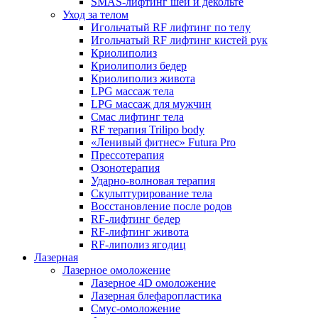
SMAS-лифтинг шеи и декольте
Уход за телом
Игольчатый RF лифтинг по телу
Игольчатый RF лифтинг кистей рук
Криолиполиз
Криолиполиз бедер
Криолиполиз живота
LPG массаж тела
LPG массаж для мужчин
Смас лифтинг тела
RF терапия Trilipo body
«Ленивый фитнес» Futura Pro
Прессотерапия
Озонотерапия
Ударно-волновая терапия
Скульптурирование тела
Восстановление после родов
RF-лифтинг бедер
RF-лифтинг живота
RF-липолиз ягодиц
Лазерная
Лазерное омоложение
Лазерное 4D омоложение
Лазерная блефаропластика
Смус-омоложение