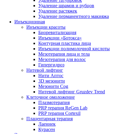
Удаление татуировок
Удаление шрамов и рубцов
Удаление растяжек
Удаление перманентного макияжа
Инъекционная
Инъекции красоты
Биоревитализация
Инъекции «Ботокса»
Контурная пластика лица
Инъекции полимолочной кислоты
Мезотерапия лица и тела
Мезотерапия для волос
Гипергидроз
Нитевой лифтинг
Нити Аптос
3D мезонити
Мезонити Cog
Нитевой лифтинг Gruzdev Trend
Клеточное омоложение
Плазмотерапия
PRP терапия ReGen Lab
PRP терапия Cortexil
Плацентарная терапия
Лаеннек
Курасен