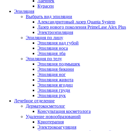
Лаеннек
Курасен
Эпиляция
Выбрать вид эпиляции
Александритовый лазер Quanta System
Лазер нового поколения PrimeLase Alex Plus
Электроэпиляция
Эпиляция по лицу
Эпиляция над губой
Эпиляция носа
Эпиляция лба
Эпиляция по телу
Эпиляция подмышек
Эпиляция бикини
Эпиляция ног
Эпиляция живота
Эпиляция ягодиц
Эпиляция груди
Эпиляция рук
Лечебное отделение
Дерматокосметолог
Консультация косметолога
Удаление новообразований
Криотерапия
Электрокоагуляция