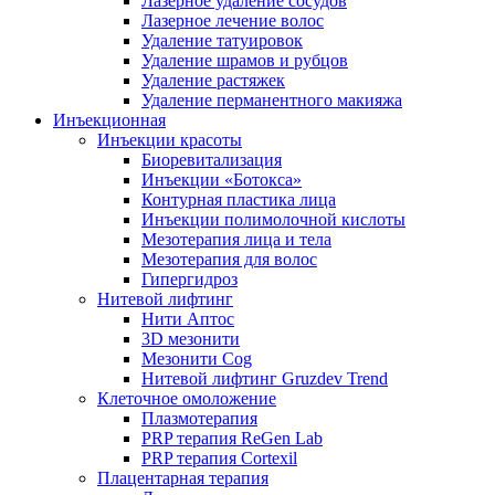
Лазерное удаление сосудов
Лазерное лечение волос
Удаление татуировок
Удаление шрамов и рубцов
Удаление растяжек
Удаление перманентного макияжа
Инъекционная
Инъекции красоты
Биоревитализация
Инъекции «Ботокса»
Контурная пластика лица
Инъекции полимолочной кислоты
Мезотерапия лица и тела
Мезотерапия для волос
Гипергидроз
Нитевой лифтинг
Нити Аптос
3D мезонити
Мезонити Cog
Нитевой лифтинг Gruzdev Trend
Клеточное омоложение
Плазмотерапия
PRP терапия ReGen Lab
PRP терапия Cortexil
Плацентарная терапия