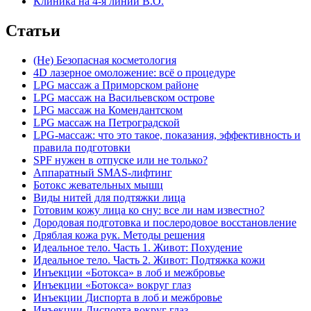
Клиника на 4-я линии В.О.
Статьи
(Не) Безопасная косметология
4D лазерное омоложение: всё о процедуре
LPG массаж а Приморском районе
LPG массаж на Васильевском острове
LPG массаж на Комендантском
LPG массаж на Петроградской
LPG-массаж: что это такое, показания, эффективность и
правила подготовки
SPF нужен в отпуске или не только?
Аппаратный SMAS-лифтинг
Ботокс жевательных мышц
Виды нитей для подтяжки лица
Готовим кожу лица ко сну: все ли нам известно?
Дородовая подготовка и послеродовое восстановление
Дряблая кожа рук. Методы решения
Идеальное тело. Часть 1. Живот: Похудение
Идеальное тело. Часть 2. Живот: Подтяжка кожи
Инъекции «Ботокса» в лоб и межбровье
Инъекции «Ботокса» вокруг глаз
Инъекции Диспорта в лоб и межбровье
Инъекции Диспорта вокруг глаз