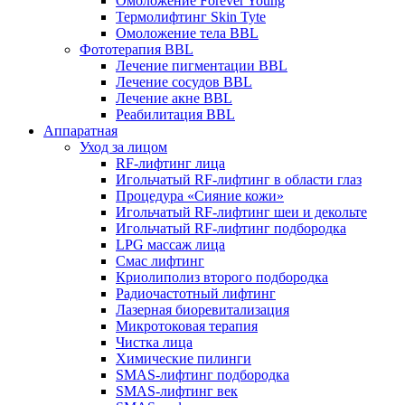
Омоложение Forever Young
Термолифтинг Skin Tyte
Омоложение тела BBL
Фототерапия BBL
Лечение пигментации BBL
Лечение сосудов BBL
Лечение акне BBL
Реабилитация BBL
Аппаратная
Уход за лицом
RF-лифтинг лица
Игольчатый RF-лифтинг в области глаз
Процедура «Сияние кожи»
Игольчатый RF-лифтинг шеи и декольте
Игольчатый RF-лифтинг подбородка
LPG массаж лица
Смас лифтинг
Криолиполиз второго подбородка
Радиочастотный лифтинг
Лазерная биоревитализация
Микротоковая терапия
Чистка лица
Химические пилинги
SMAS-лифтинг подбородка
SMAS-лифтинг век