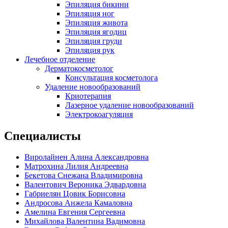
Эпиляция бикини
Эпиляция ног
Эпиляция живота
Эпиляция ягодиц
Эпиляция груди
Эпиляция рук
Лечебное отделение
Дерматокосметолог
Консультация косметолога
Удаление новообразований
Криотерапия
Лазерное удаление новообразований
Электрокоагуляция
Специалисты
Виролайнен Алина Александровна
Матрохина Лилия Андреевна
Бекетова Снежана Владимировна
Валентович Вероника Эдвардовна
Габриелян Цовик Борисовна
Андросова Анжела Камаловна
Амелина Евгения Сергеевна
Михайлова Валентина Вадимовна