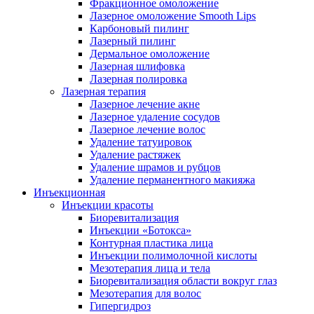
Фракционное омоложение
Лазерное омоложение Smooth Lips
Карбоновый пилинг
Лазерный пилинг
Дермальное омоложение
Лазерная шлифовка
Лазерная полировка
Лазерная терапия
Лазерное лечение акне
Лазерное удаление сосудов
Лазерное лечение волос
Удаление татуировок
Удаление растяжек
Удаление шрамов и рубцов
Удаление перманентного макияжа
Инъекционная
Инъекции красоты
Биоревитализация
Инъекции «Ботокса»
Контурная пластика лица
Инъекции полимолочной кислоты
Мезотерапия лица и тела
Биоревитализация области вокруг глаз
Мезотерапия для волос
Гипергидроз