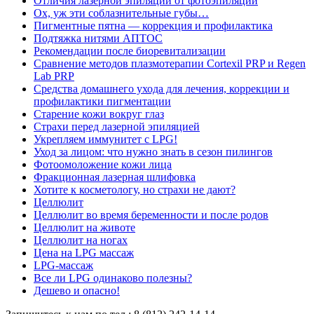
Отличия лазерной эпиляции от фотоэпиляции
Ох, уж эти соблазнительные губы…
Пигментные пятна — коррекция и профилактика
Подтяжка нитями АПТОС
Рекомендации после биоревитализации
Сравнение методов плазмотерапии Cortexil PRP и Regen
Lab PRP
Средства домашнего ухода для лечения, коррекции и
профилактики пигментации
Старение кожи вокруг глаз
Страхи перед лазерной эпиляцией
Укрепляем иммунитет с LPG!
Уход за лицом: что нужно знать в сезон пилингов
Фотоомоложение кожи лица
Фракционная лазерная шлифовка
Хотите к косметологу, но страхи не дают?
Целлюлит
Целлюлит во время беременности и после родов
Целлюлит на животе
Целлюлит на ногах
Цена на LPG массаж
LPG-массаж
Все ли LPG одинаково полезны?
Дешево и опасно!