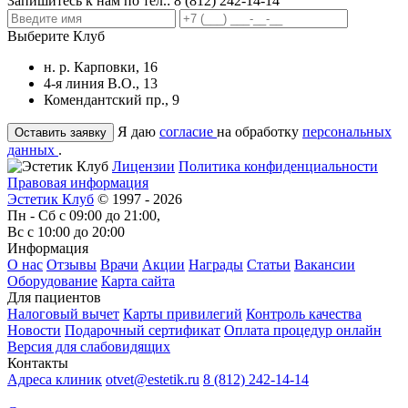
Запишитесь к нам по тел.:
8 (812) 242-14-14
Выберите Клуб
н. р. Карповки, 16
4-я линия В.О., 13
Комендантский пр., 9
Я даю
согласие
на обработку
персональных
данных
.
Лицензии
Политика конфиденциальности
Правовая информация
Эстетик Клуб
© 1997 - 2026
Пн - Сб с 09:00 до 21:00,
Вс с 10:00 до 20:00
Информация
О нас
Отзывы
Врачи
Акции
Награды
Статьи
Вакансии
Оборудование
Карта сайта
Для пациентов
Налоговый вычет
Карты привилегий
Контроль качества
Новости
Подарочный сертификат
Оплата процедур онлайн
Версия для слабовидящих
Контакты
Адреса клиник
otvet@estetik.ru
8 (812) 242-14-14