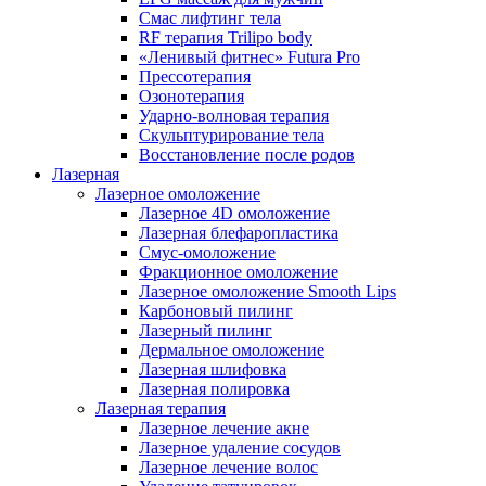
Смас лифтинг тела
RF терапия Trilipo body
«Ленивый фитнес» Futura Pro
Прессотерапия
Озонотерапия
Ударно-волновая терапия
Скульптурирование тела
Восстановление после родов
Лазерная
Лазерное омоложение
Лазерное 4D омоложение
Лазерная блефаропластика
Смус-омоложение
Фракционное омоложение
Лазерное омоложение Smooth Lips
Карбоновый пилинг
Лазерный пилинг
Дермальное омоложение
Лазерная шлифовка
Лазерная полировка
Лазерная терапия
Лазерное лечение акне
Лазерное удаление сосудов
Лазерное лечение волос