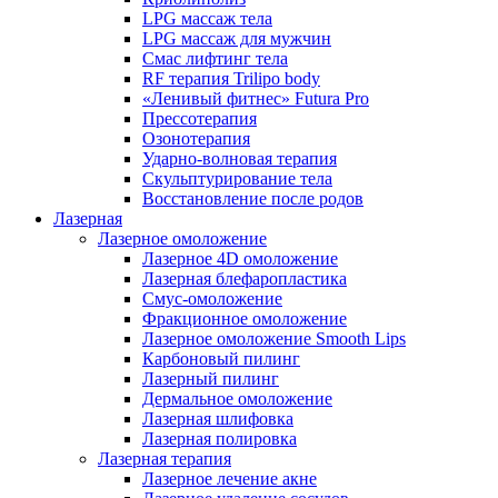
LPG массаж тела
LPG массаж для мужчин
Смас лифтинг тела
RF терапия Trilipo body
«Ленивый фитнес» Futura Pro
Прессотерапия
Озонотерапия
Ударно-волновая терапия
Скульптурирование тела
Восстановление после родов
Лазерная
Лазерное омоложение
Лазерное 4D омоложение
Лазерная блефаропластика
Смус-омоложение
Фракционное омоложение
Лазерное омоложение Smooth Lips
Карбоновый пилинг
Лазерный пилинг
Дермальное омоложение
Лазерная шлифовка
Лазерная полировка
Лазерная терапия
Лазерное лечение акне