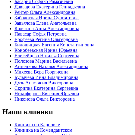
Басария Софико Рамазиевна
Давыдова Екатерина Геннадьевна
Рейтер Ольга Александровна
Заболотная Ирина Суниятовна
Завьялова Елена Анатольевна
Калязина Анна Александровна
Павасар Софья Петровна
Ерофеева Регина Ольгердовна
Билошицкая Евгения Константиновна
Конобеевская Ирина Юрьевна
Елисейцева Наталья Сергеевна
Полозова Марина Васильевна
Анненкова Наталья Александровна
Михеева Вера Георгиевна
Булычева Инна Владимировна
Дузь Анастасия Викторовна
Скрипка Екатерина Сергеевна
Никифорова Евгения Юрьевна
Никонова Ольга Викторовна
Наши клиники
Клиника на Карповке
Клиника на Комендантском