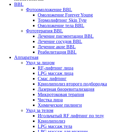
BBL
Фотоомоложение BBL
Омоложение Forever Young
Термолифтинг Skin Tyte
Омоложение тела BBL
Фототерапия BBL
Лечение пигментации BBL
Лечение сосудов BBL
Лечение акне BBL
Реабилитация BBL
Аппаратная
Уход за лицом
RF-лифтинг лица
LPG массаж лица
Смас лифтинг
Криолиполиз второго подбородка
Лазерная биоревитализация
Микротоковая терапия
Чистка лица
Химические пилинги
Уход за телом
Игольчатый RF лифтинг по телу
Криолиполиз
LPG массаж тела
LPG массаж для мужчин