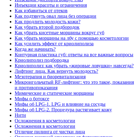
Инъекции красоты и ограничения
Как избавиться от отеков
Как подтянуть овал лица без операции
Как продлить молодость кожи?
Как убрать второй подбородок
Как убрать кисетные морщины вокруг губ
Как убрать морщины на лбу с помощью косметологии
Как усилить эффект от криолиполиза
Когда же начинать?
Контурная пластика губ: ответы на все важные вопросы
Криолиполиз подбородка
Криолиполиз: как убрать «жировые ловушки» навсегда?
Лифтинг лица. Как вернуть молодость?
Мезотерапия и биоревитализация
Микроигольчатый RF-лифтинг: что это такое, показания
и противопоказания
Мимические и статические морщины
Мифы о ботоксе
Мифы об LPG-1. LPG и влияние на сосуды
Мифы об LPG-2. Процедура растягивает кожу
Нити
Осложнения в косметологии
Осложнения в косметологии
Отличие пилинга от чистки лица