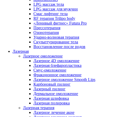
LPG массаж тела
LPG массаж для мужчин
Смас лифтинг тела
RF терапия Trilipo body
«Ленивый фитнес» Futura Pro
Прессотерапия
Озонотерапия
Ударно-волновая терапия
Скульптурирование тела
Восстановление после родов
Лазерная
Лазерное омоложение
Лазерное 4D омоложение
Лазерная блефаропластика
Смус-омоложение
Фракционное омоложение
Лазерное омоложение Smooth Lips
Карбоновый пилинг
Лазерный пилинг
Дермальное омоложение
Лазерная шлифовка
Лазерная полировка
Лазерная терапия
Лазерное лечение акне