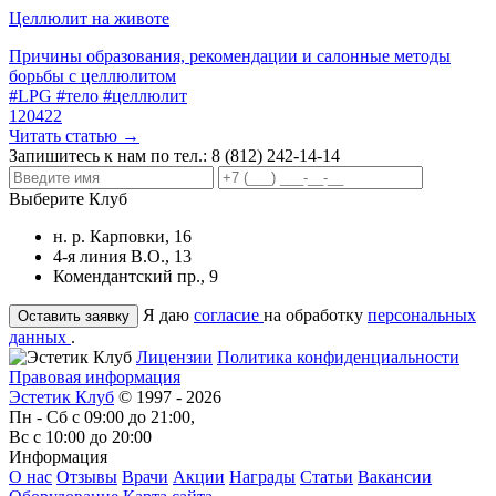
Целлюлит на животе
Причины образования, рекомендации и салонные методы
борьбы с целлюлитом
#LPG
#тело
#целлюлит
120422
Читать статью →
Запишитесь к нам по тел.:
8 (812) 242-14-14
Выберите Клуб
н. р. Карповки, 16
4-я линия В.О., 13
Комендантский пр., 9
Я даю
согласие
на обработку
персональных
данных
.
Лицензии
Политика конфиденциальности
Правовая информация
Эстетик Клуб
© 1997 - 2026
Пн - Сб с 09:00 до 21:00,
Вс с 10:00 до 20:00
Информация
О нас
Отзывы
Врачи
Акции
Награды
Статьи
Вакансии