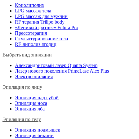
Криолиполиз
LPG массаж тела
LPG массаж для мужчин
RF терапия Trilipo body
«Ленивый фитнес» Futura Pro
Прессотерапия
Скульптурирование тела
RF-липолиз ягодиц
Выбрать вид эпиляции
Александритовый лазер Quanta System
Лазер нового поколения PrimeLase Alex Plus
Электроэпиляция
Эпиляция по лицу
Эпиляция над губой
Эпиляция носа
Эпиляция лба
Эпиляция по телу
Эпиляция подмышек
Эпиляция бикини