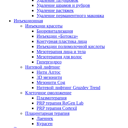
Удаление татуировок
Удаление шрамов и рубцов
Удаление растяжек
Удаление перманентного макияжа
Инъекционная
Инъекции красоты
Биоревитализация
Инъекции «Ботокса»
Контурная пластика лица
Инъекции полимолочной кислоты
Мезотерапия лица и тела
Мезотерапия для волос
Гипергидроз
Нитевой лифтинг
Нити Аптос
3D мезонити
Мезонити Cog
Нитевой лифтинг Gruzdev Trend
Клеточное омоложение
Плазмотерапия
PRP терапия ReGen Lab
PRP терапия Cortexil
Плацентарная терапия
Лаеннек
Курасен