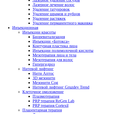
Лазерное удаление сосудов
Лазерное лечение волос
Удаление татуировок
Удаление шрамов и рубцов
Удаление растяжек
Удаление перманентного макияжа
Инъекционная
Инъекции красоты
Биоревитализация
Инъекции «Ботокса»
Контурная пластика лица
Инъекции полимолочной кислоты
Мезотерапия лица и тела
Мезотерапия для волос
Гипергидроз
Нитевой лифтинг
Нити Аптос
3D мезонити
Мезонити Cog
Нитевой лифтинг Gruzdev Trend
Клеточное омоложение
Плазмотерапия
PRP терапия ReGen Lab
PRP терапия Cortexil
Плацентарная терапия