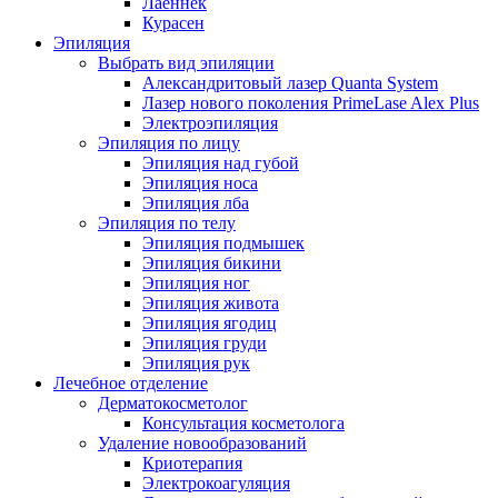
Лаеннек
Курасен
Эпиляция
Выбрать вид эпиляции
Александритовый лазер Quanta System
Лазер нового поколения PrimeLase Alex Plus
Электроэпиляция
Эпиляция по лицу
Эпиляция над губой
Эпиляция носа
Эпиляция лба
Эпиляция по телу
Эпиляция подмышек
Эпиляция бикини
Эпиляция ног
Эпиляция живота
Эпиляция ягодиц
Эпиляция груди
Эпиляция рук
Лечебное отделение
Дерматокосметолог
Консультация косметолога
Удаление новообразований
Криотерапия
Электрокоагуляция