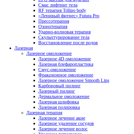
Смас лифтинг тела
RF терапия Trilipo body
«Ленивый фитнес» Futura Pro
Прессотерапия
Озонотерапия
Ударно-волновая терапия
Скульптурирование тела
Восстановление после родов
Лазерная
Лазерное омоложение
Лазерное 4D омоложение
Лазерная блефаропластика
Смус-омоложение
Фракционное омоложение
Лазерное омоложение Smooth Lips
Карбоновый пилинг
Лазерный пилинг
Дермальное омоложение
Лазерная шлифовка
Лазерная полировка
Лазерная терапия
Лазерное лечение акне
Лазерное удаление сосудов
Лазерное лечение волос