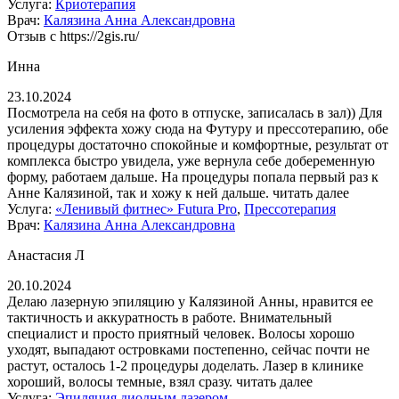
Услуга:
Криотерапия
Врач:
Калязина Анна Александровна
Отзыв с https://2gis.ru/
Инна
23.10.2024
Посмотрела на себя на фото в отпуске, записалась в зал)) Для
усиления эффекта хожу сюда на Футуру и прессотерапию, обе
процедуры достаточно спокойные и комфортные, результат от
комплекса быстро увидела, уже вернула себе добеременную
форму, работаем дальше. На процедуры попала первый раз к
Анне Калязиной, так и хожу к ней дальше.
читать далее
Услуга:
«Ленивый фитнес» Futura Pro
,
Прессотерапия
Врач:
Калязина Анна Александровна
Анастасия Л
20.10.2024
Делаю лазерную эпиляцию у Калязиной Анны, нравится ее
тактичность и аккуратность в работе. Внимательный
специалист и просто приятный человек. Волосы хорошо
уходят, выпадают островками постепенно, сейчас почти не
растут, осталось 1-2 процедуры доделать. Лазер в клинике
хороший, волосы темные, взял сразу.
читать далее
Услуга:
Эпиляция диодным лазером