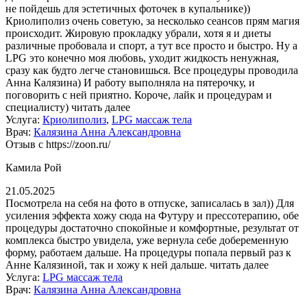
не пойдешь для эстетичных фоточек в купальнике))
Криолиполиз очень советую, за несколько сеансов прям магия
происходит. Жировую прокладку убрали, хотя я и диеты
различные пробовала и спорт, а тут все просто и быстро. Ну а
LPG это конечно моя любовь, уходит жидкость ненужная,
сразу как будто легче становишься. Все процедуры проводила
Анна Калязина) И работу выполняла на пятерочку, и
поговорить с ней приятно. Короче, лайк и процедурам и
специалисту)
читать далее
Услуга:
Криолиполиз
,
LPG массаж тела
Врач:
Калязина Анна Александровна
Отзыв с https://zoon.ru/
Камила Рой
21.05.2025
Посмотрела на себя на фото в отпуске, записалась в зал)) Для
усиления эффекта хожу сюда на Футуру и прессотерапию, обе
процедуры достаточно спокойные и комфортные, результат от
комплекса быстро увидела, уже вернула себе добеременную
форму, работаем дальше. На процедуры попала первый раз к
Анне Калязиной, так и хожу к ней дальше.
читать далее
Услуга:
LPG массаж тела
Врач:
Калязина Анна Александровна