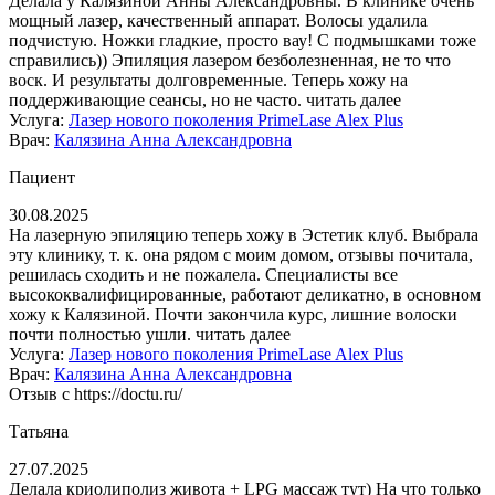
Делала у Калязиной Анны Александровны. В клинике очень
мощный лазер, качественный аппарат. Волосы удалила
подчистую. Ножки гладкие, просто вау! С подмышками тоже
справились)) Эпиляция лазером безболезненная, не то что
воск. И результаты долговременные. Теперь хожу на
поддерживающие сеансы, но не часто.
читать далее
Услуга:
Лазер нового поколения PrimeLase Alex Plus
Врач:
Калязина Анна Александровна
Пациент
30.08.2025
На лазерную эпиляцию теперь хожу в Эстетик клуб. Выбрала
эту клинику, т. к. она рядом с моим домом, отзывы почитала,
решилась сходить и не пожалела. Специалисты все
высококвалифицированные, работают деликатно, в основном
хожу к Калязиной. Почти закончила курс, лишние волоски
почти полностью ушли.
читать далее
Услуга:
Лазер нового поколения PrimeLase Alex Plus
Врач:
Калязина Анна Александровна
Отзыв с https://doctu.ru/
Татьяна
27.07.2025
Делала криолиполиз живота + LPG массаж тут) На что только