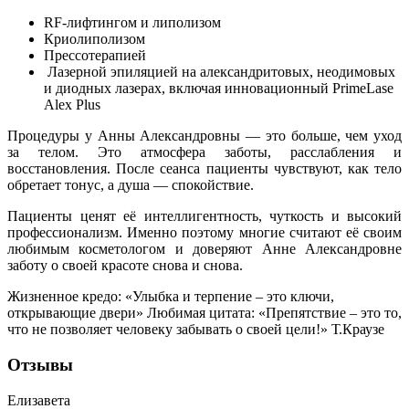
RF-лифтингом и липолизом
Криолиполизом
Прессотерапией
Лазерной эпиляцией на александритовых, неодимовых
и диодных лазерах, включая инновационный PrimeLase
Alex Plus
Процедуры у Анны Александровны — это больше, чем уход
за телом. Это атмосфера заботы, расслабления и
восстановления. После сеанса пациенты чувствуют, как тело
обретает тонус, а душа — спокойствие.
Пациенты ценят её интеллигентность, чуткость и высокий
профессионализм. Именно поэтому многие считают её своим
любимым косметологом и доверяют Анне Александровне
заботу о своей красоте снова и снова.
Жизненное кредо: «Улыбка и терпение – это ключи,
открывающие двери»
Любимая цитата: «Препятствие – это то,
что не позволяет человеку забывать о своей цели!» Т.Краузе
Отзывы
Елизавета