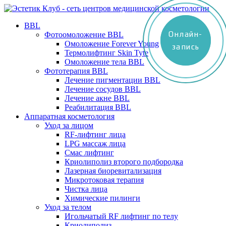
BBL
Онлайн-
Онлайн-
Фотоомоложение BBL
Омоложение Forever Young
запись
запись
Термолифтинг Skin Tyte
Омоложение тела BBL
Фототерапия BBL
Лечение пигментации BBL
Лечение сосудов BBL
Лечение акне BBL
Реабилитация BBL
Аппаратная косметология
Уход за лицом
RF-лифтинг лица
LPG массаж лица
Смас лифтинг
Криолиполиз второго подбородка
Лазерная биоревитализация
Микротоковая терапия
Чистка лица
Химические пилинги
Уход за телом
Игольчатый RF лифтинг по телу
Криолиполиз