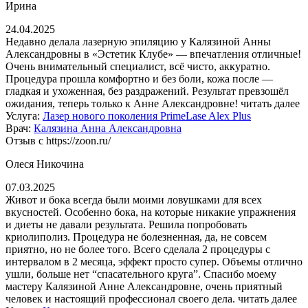
Ирина
24.04.2025
Недавно делала лазерную эпиляцию у Калязиной Анны
Александровны в «Эстетик Клубе» — впечатления отличные!
Очень внимательный специалист, всё чисто, аккуратно.
Процедура прошла комфортно и без боли, кожа после —
гладкая и ухоженная, без раздражений. Результат превзошёл
ожидания, теперь только к Анне Александровне!
читать далее
Услуга:
Лазер нового поколения PrimeLase Alex Plus
Врач:
Калязина Анна Александровна
Отзыв с https://zoon.ru/
Олеся Никочина
07.03.2025
Живот и бока всегда были моими ловушками для всех
вкусностей. Особенно бока, на которые никакие упражнения
и диеты не давали результата. Решила попробовать
криолиполиз. Процедура не болезненная, да, не совсем
приятно, но не более того. Всего сделала 2 процедуры с
интервалом в 2 месяца, эффект просто супер. Объемы отлично
ушли, больше нет “спасательного круга”. Спасибо моему
мастеру Калязиной Анне Александровне, очень приятный
человек и настоящий профессионал своего дела.
читать далее