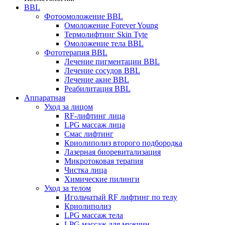
BBL
Фотоомоложение BBL
Омоложение Forever Young
Термолифтинг Skin Tyte
Омоложение тела BBL
Фототерапия BBL
Лечение пигментации BBL
Лечение сосудов BBL
Лечение акне BBL
Реабилитация BBL
Аппаратная
Уход за лицом
RF-лифтинг лица
LPG массаж лица
Смас лифтинг
Криолиполиз второго подбородка
Лазерная биоревитализация
Микротоковая терапия
Чистка лица
Химические пилинги
Уход за телом
Игольчатый RF лифтинг по телу
Криолиполиз
LPG массаж тела
LPG массаж для мужчин