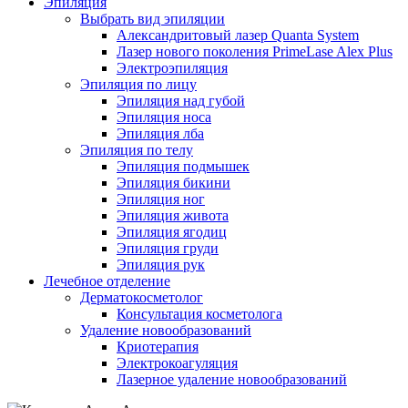
Эпиляция
Выбрать вид эпиляции
Александритовый лазер Quanta System
Лазер нового поколения PrimeLase Alex Plus
Электроэпиляция
Эпиляция по лицу
Эпиляция над губой
Эпиляция носа
Эпиляция лба
Эпиляция по телу
Эпиляция подмышек
Эпиляция бикини
Эпиляция ног
Эпиляция живота
Эпиляция ягодиц
Эпиляция груди
Эпиляция рук
Лечебное отделение
Дерматокосметолог
Консультация косметолога
Удаление новообразований
Криотерапия
Электрокоагуляция
Лазерное удаление новообразований