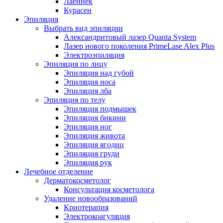
Лаеннек
Курасен
Эпиляция
Выбрать вид эпиляции
Александритовый лазер Quanta System
Лазер нового поколения PrimeLase Alex Plus
Электроэпиляция
Эпиляция по лицу
Эпиляция над губой
Эпиляция носа
Эпиляция лба
Эпиляция по телу
Эпиляция подмышек
Эпиляция бикини
Эпиляция ног
Эпиляция живота
Эпиляция ягодиц
Эпиляция груди
Эпиляция рук
Лечебное отделение
Дерматокосметолог
Консультация косметолога
Удаление новообразований
Криотерапия
Электрокоагуляция