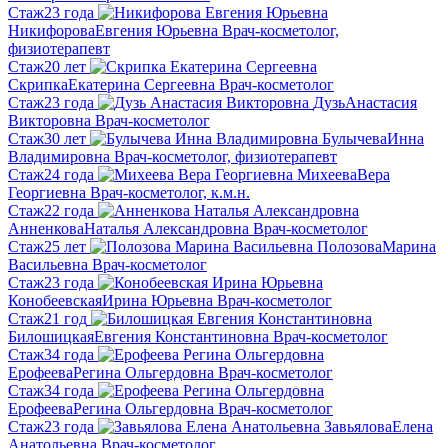
Стаж
23 года
Никифорова
Евгения Юрьевна
Врач-косметолог,
физиотерапевт
Стаж
20 лет
Скрипка
Екатерина Сергеевна
Врач-косметолог
Стаж
23 года
Дузь
Анастасия
Викторовна
Врач-косметолог
Стаж
30 лет
Булычева
Инна
Владимировна
Врач-косметолог, физиотерапевт
Стаж
24 года
Михеева
Вера
Георгиевна
Врач-косметолог, к.м.н.
Стаж
22 года
Анненкова
Наталья Александровна
Врач-косметолог
Стаж
25 лет
Полозова
Марина
Васильевна
Врач-косметолог
Стаж
23 года
Конобеевская
Ирина Юрьевна
Врач-косметолог
Стаж
21 год
Билошицкая
Евгения Константиновна
Врач-косметолог
Стаж
34 года
Ерофеева
Регина Ольгердовна
Врач-косметолог
Стаж
34 года
Ерофеева
Регина Ольгердовна
Врач-косметолог
Стаж
23 года
Завьялова
Елена
Анатольевна
Врач-косметолог