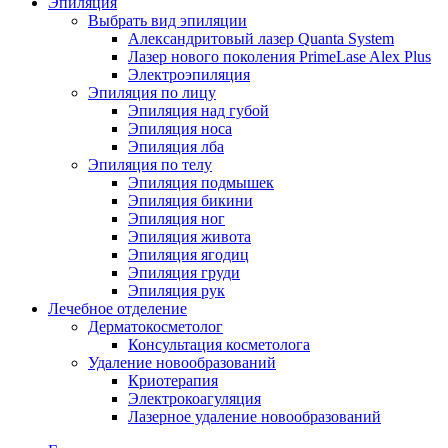
Эпиляция
Выбрать вид эпиляции
Александритовый лазер Quanta System
Лазер нового поколения PrimeLase Alex Plus
Электроэпиляция
Эпиляция по лицу
Эпиляция над губой
Эпиляция носа
Эпиляция лба
Эпиляция по телу
Эпиляция подмышек
Эпиляция бикини
Эпиляция ног
Эпиляция живота
Эпиляция ягодиц
Эпиляция груди
Эпиляция рук
Лечебное отделение
Дерматокосметолог
Консультация косметолога
Удаление новообразований
Криотерапия
Электрокоагуляция
Лазерное удаление новообразований