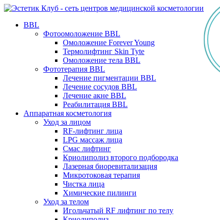
BBL
Фотоомоложение BBL
Омоложение Forever Young
Термолифтинг Skin Tyte
Омоложение тела BBL
Фототерапия BBL
Лечение пигментации BBL
Лечение сосудов BBL
Лечение акне BBL
Реабилитация BBL
Аппаратная косметология
Уход за лицом
RF-лифтинг лица
LPG массаж лица
Смас лифтинг
Криолиполиз второго подбородка
Лазерная биоревитализация
Микротоковая терапия
Чистка лица
Химические пилинги
Уход за телом
Игольчатый RF лифтинг по телу
Криолиполиз