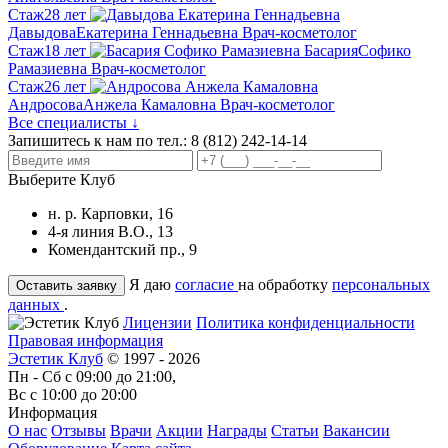
Стаж
28 лет
Давыдова
Екатерина Геннадьевна
Врач-косметолог
Стаж
18 лет
Басария
Софико
Рамазиевна
Врач-косметолог
Стаж
26 лет
Андросова
Анжела Камаловна
Врач-косметолог
Все специалисты ↓
Запишитесь к нам по тел.:
8 (812) 242-14-14
Выберите Клуб
н. р. Карповки, 16
4-я линия В.О., 13
Комендантский пр., 9
Я даю
согласие
на обработку
персональных
данных
.
Лицензии
Политика конфиденциальности
Правовая информация
Эстетик Клуб
© 1997 - 2026
Пн - Сб с 09:00 до 21:00,
Вс с 10:00 до 20:00
Информация
О нас
Отзывы
Врачи
Акции
Награды
Статьи
Вакансии