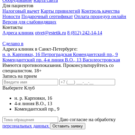
Оборудование
Карта сайта
Для пациентов
Налоговый вычет
Карты привилегий
Контроль качества
Новости
Подарочный сертификат
Оплата процедур онлайн
Версия для слабовидящих
Контакты
Адреса клиник
otvet@estetik.ru
8 (812) 242-14-14
Сделано в
Адреса клиник в Санкт-Петербурге:
н. р. Карповки, 16
Петроградская
Комендантский пр., 9
Комендантский пр.
4-я линия В.О., 13
Василеостровская
Имеются противопоказания. Проконсультируйтесь со
специалистом. 18+
Запись на прием
Выберите Клуб
н. р. Карповки, 16
4-я линия В.О., 13
Комендантский пр., 9
Даю согласие на обработку
персональных данных