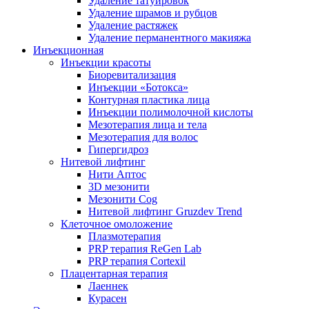
Удаление татуировок
Удаление шрамов и рубцов
Удаление растяжек
Удаление перманентного макияжа
Инъекционная
Инъекции красоты
Биоревитализация
Инъекции «Ботокса»
Контурная пластика лица
Инъекции полимолочной кислоты
Мезотерапия лица и тела
Мезотерапия для волос
Гипергидроз
Нитевой лифтинг
Нити Аптос
3D мезонити
Мезонити Cog
Нитевой лифтинг Gruzdev Trend
Клеточное омоложение
Плазмотерапия
PRP терапия ReGen Lab
PRP терапия Cortexil
Плацентарная терапия
Лаеннек
Курасен