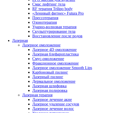
Смас лифтинг тела
RF терапия Trilipo body
«Ленивый фитнес» Futura Pro
Прессотерапия
Озонотерапия
Ударно-волновая терапия
Скульптурирование тела
Восстановление после родов
Лазерная
Лазерное омоложение
Лазерное 4D омоложение
Лазерная блефаропластика
Смус-омоложение
Фракционное омоложение
Лазерное омоложение Smooth Lips
Карбоновый пилинг
Лазерный пилинг
Дермальное омоложение
Лазерная шлифовка
Лазерная полировка
Лазерная терапия
Лазерное лечение акне
Лазерное удаление сосудов
Лазерное лечение волос