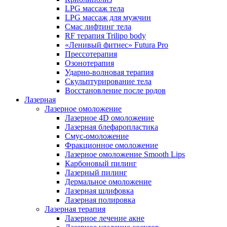
LPG массаж тела
LPG массаж для мужчин
Смас лифтинг тела
RF терапия Trilipo body
«Ленивый фитнес» Futura Pro
Прессотерапия
Озонотерапия
Ударно-волновая терапия
Скульптурирование тела
Восстановление после родов
Лазерная
Лазерное омоложение
Лазерное 4D омоложение
Лазерная блефаропластика
Смус-омоложение
Фракционное омоложение
Лазерное омоложение Smooth Lips
Карбоновый пилинг
Лазерный пилинг
Дермальное омоложение
Лазерная шлифовка
Лазерная полировка
Лазерная терапия
Лазерное лечение акне