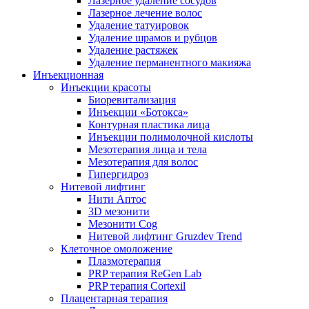
Лазерное удаление сосудов
Лазерное лечение волос
Удаление татуировок
Удаление шрамов и рубцов
Удаление растяжек
Удаление перманентного макияжа
Инъекционная
Инъекции красоты
Биоревитализация
Инъекции «Ботокса»
Контурная пластика лица
Инъекции полимолочной кислоты
Мезотерапия лица и тела
Мезотерапия для волос
Гипергидроз
Нитевой лифтинг
Нити Аптос
3D мезонити
Мезонити Cog
Нитевой лифтинг Gruzdev Trend
Клеточное омоложение
Плазмотерапия
PRP терапия ReGen Lab
PRP терапия Cortexil
Плацентарная терапия