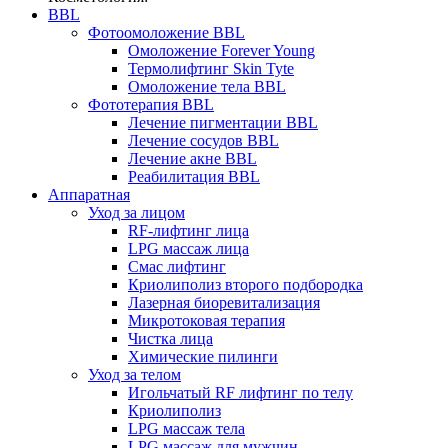
BBL
Фотоомоложение BBL
Омоложение Forever Young
Термолифтинг Skin Tyte
Омоложение тела BBL
Фототерапия BBL
Лечение пигментации BBL
Лечение сосудов BBL
Лечение акне BBL
Реабилитация BBL
Аппаратная
Уход за лицом
RF-лифтинг лица
LPG массаж лица
Смас лифтинг
Криолиполиз второго подбородка
Лазерная биоревитализация
Микротоковая терапия
Чистка лица
Химические пилинги
Уход за телом
Игольчатый RF лифтинг по телу
Криолиполиз
LPG массаж тела
LPG массаж для мужчин