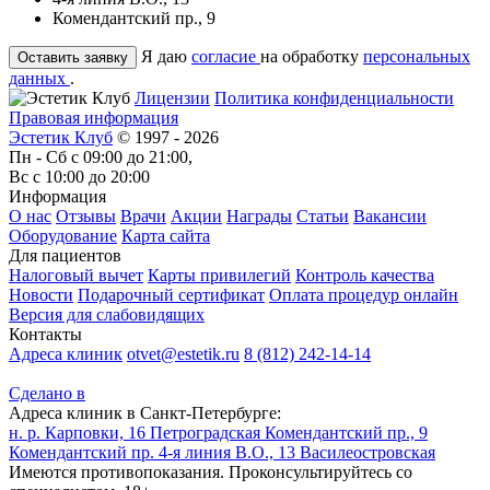
Комендантский пр., 9
Я даю
согласие
на обработку
персональных
данных
.
Лицензии
Политика конфиденциальности
Правовая информация
Эстетик Клуб
© 1997 - 2026
Пн - Сб с 09:00 до 21:00,
Вс с 10:00 до 20:00
Информация
О нас
Отзывы
Врачи
Акции
Награды
Статьи
Вакансии
Оборудование
Карта сайта
Для пациентов
Налоговый вычет
Карты привилегий
Контроль качества
Новости
Подарочный сертификат
Оплата процедур онлайн
Версия для слабовидящих
Контакты
Адреса клиник
otvet@estetik.ru
8 (812) 242-14-14
Сделано в
Адреса клиник в Санкт-Петербурге:
н. р. Карповки, 16
Петроградская
Комендантский пр., 9
Комендантский пр.
4-я линия В.О., 13
Василеостровская
Имеются противопоказания. Проконсультируйтесь со