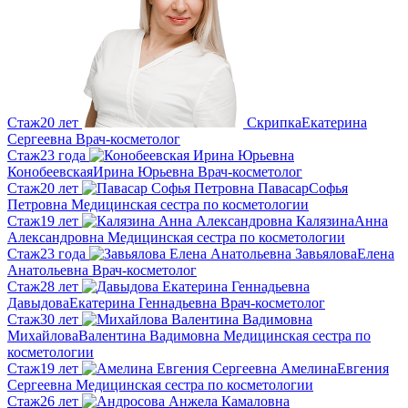
Стаж
20 лет
Скрипка
Екатерина
Сергеевна
Врач-косметолог
Стаж
23 года
Конобеевская
Ирина Юрьевна
Врач-косметолог
Стаж
20 лет
Павасар
Софья
Петровна
Медицинская сестра по косметологии
Стаж
19 лет
Калязина
Анна
Александровна
Медицинская сестра по косметологии
Стаж
23 года
Завьялова
Елена
Анатольевна
Врач-косметолог
Стаж
28 лет
Давыдова
Екатерина Геннадьевна
Врач-косметолог
Стаж
30 лет
Михайлова
Валентина Вадимовна
Медицинская сестра по
косметологии
Стаж
19 лет
Амелина
Евгения
Сергеевна
Медицинская сестра по косметологии
Стаж
26 лет