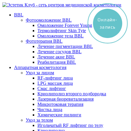
BBL
Онлайн-
Фотоомоложение BBL
Омоложение Forever Young
запись
Термолифтинг Skin Tyte
Омоложение тела BBL
Фототерапия BBL
Лечение пигментации BBL
Лечение сосудов BBL
Лечение акне BBL
Реабилитация BBL
Аппаратная косметология
Уход за лицом
RF-лифтинг лица
LPG массаж лица
Смас лифтинг
Криолиполиз второго подбородка
Лазерная биоревитализация
Микротоковая терапия
Чистка лица
Химические пилинги
Уход за телом
Игольчатый RF лифтинг по телу
Криолиполиз