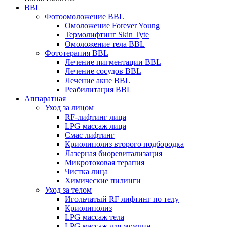
BBL
Фотоомоложение BBL
Омоложение Forever Young
Термолифтинг Skin Tyte
Омоложение тела BBL
Фототерапия BBL
Лечение пигментации BBL
Лечение сосудов BBL
Лечение акне BBL
Реабилитация BBL
Аппаратная
Уход за лицом
RF-лифтинг лица
LPG массаж лица
Смас лифтинг
Криолиполиз второго подбородка
Лазерная биоревитализация
Микротоковая терапия
Чистка лица
Химические пилинги
Уход за телом
Игольчатый RF лифтинг по телу
Криолиполиз
LPG массаж тела
LPG массаж для мужчин