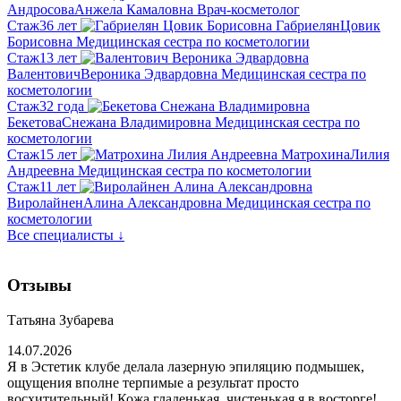
Андросова
Анжела Камаловна
Врач-косметолог
Стаж
36 лет
Габриелян
Цовик
Борисовна
Медицинская сестра по косметологии
Стаж
13 лет
Валентович
Вероника Эдвардовна
Медицинская сестра по
косметологии
Стаж
32 года
Бекетова
Снежана Владимировна
Медицинская сестра по
косметологии
Стаж
15 лет
Матрохина
Лилия
Андреевна
Медицинская сестра по косметологии
Стаж
11 лет
Виролайнен
Алина Александровна
Медицинская сестра по
косметологии
Все специалисты ↓
Отзывы
Татьяна Зубарева
14.07.2026
Я в Эстетик клубе делала лазерную эпиляцию подмышек,
ощущения вполне терпимые а результат просто
восхитительный! Кожа гладенькая, чистенькая я в восторге!