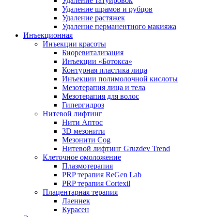
Удаление татуировок
Удаление шрамов и рубцов
Удаление растяжек
Удаление перманентного макияжа
Инъекционная
Инъекции красоты
Биоревитализация
Инъекции «Ботокса»
Контурная пластика лица
Инъекции полимолочной кислоты
Мезотерапия лица и тела
Мезотерапия для волос
Гипергидроз
Нитевой лифтинг
Нити Аптос
3D мезонити
Мезонити Cog
Нитевой лифтинг Gruzdev Trend
Клеточное омоложение
Плазмотерапия
PRP терапия ReGen Lab
PRP терапия Cortexil
Плацентарная терапия
Лаеннек
Курасен