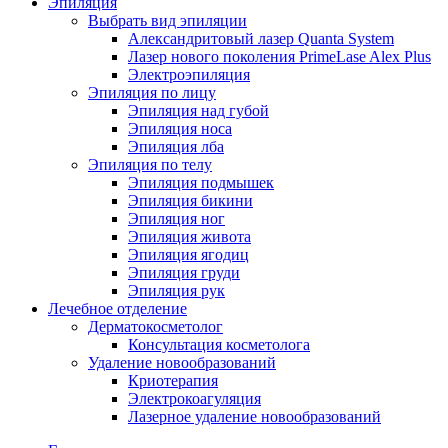
Эпиляция
Выбрать вид эпиляции
Александритовый лазер Quanta System
Лазер нового поколения PrimeLase Alex Plus
Электроэпиляция
Эпиляция по лицу
Эпиляция над губой
Эпиляция носа
Эпиляция лба
Эпиляция по телу
Эпиляция подмышек
Эпиляция бикини
Эпиляция ног
Эпиляция живота
Эпиляция ягодиц
Эпиляция груди
Эпиляция рук
Лечебное отделение
Дерматокосметолог
Консультация косметолога
Удаление новообразований
Криотерапия
Электрокоагуляция
Лазерное удаление новообразований