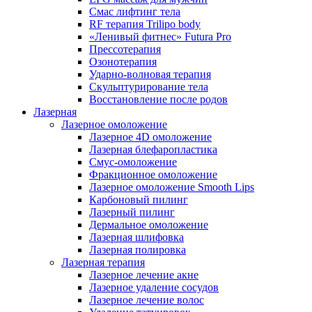
Смас лифтинг тела
RF терапия Trilipo body
«Ленивый фитнес» Futura Pro
Прессотерапия
Озонотерапия
Ударно-волновая терапия
Скульптурирование тела
Восстановление после родов
Лазерная
Лазерное омоложение
Лазерное 4D омоложение
Лазерная блефаропластика
Смус-омоложение
Фракционное омоложение
Лазерное омоложение Smooth Lips
Карбоновый пилинг
Лазерный пилинг
Дермальное омоложение
Лазерная шлифовка
Лазерная полировка
Лазерная терапия
Лазерное лечение акне
Лазерное удаление сосудов
Лазерное лечение волос