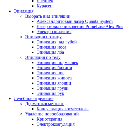
Лаеннек
Курасен
Эпиляция
Выбрать вид эпиляции
Александритовый лазер Quanta System
Лазер нового поколения PrimeLase Alex Plus
Электроэпиляция
Эпиляция по лицу
Эпиляция над губой
Эпиляция носа
Эпиляция лба
Эпиляция по телу
Эпиляция подмышек
Эпиляция бикини
Эпиляция ног
Эпиляция живота
Эпиляция ягодиц
Эпиляция груди
Эпиляция рук
Лечебное отделение
Дерматокосметолог
Консультация косметолога
Удаление новообразований
Криотерапия
Электрокоагуляция