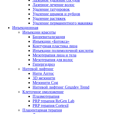
Лазерное удаление сосудов
Лазерное лечение волос
Удаление татуировок
Удаление шрамов и рубцов
Удаление растяжек
Удаление перманентного макияжа
Инъекционная
Инъекции красоты
Биоревитализация
Инъекции «Ботокса»
Контурная пластика лица
Инъекции полимолочной кислоты
Мезотерапия лица и тела
Мезотерапия для волос
Гипергидроз
Нитевой лифтинг
Нити Аптос
3D мезонити
Мезонити Cog
Нитевой лифтинг Gruzdev Trend
Клеточное омоложение
Плазмотерапия
PRP терапия ReGen Lab
PRP терапия Cortexil
Плацентарная терапия