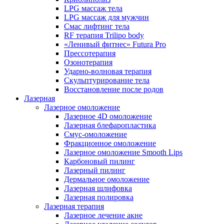
LPG массаж тела
LPG массаж для мужчин
Смас лифтинг тела
RF терапия Trilipo body
«Ленивый фитнес» Futura Pro
Прессотерапия
Озонотерапия
Ударно-волновая терапия
Скульптурирование тела
Восстановление после родов
Лазерная
Лазерное омоложение
Лазерное 4D омоложение
Лазерная блефаропластика
Смус-омоложение
Фракционное омоложение
Лазерное омоложение Smooth Lips
Карбоновый пилинг
Лазерный пилинг
Дермальное омоложение
Лазерная шлифовка
Лазерная полировка
Лазерная терапия
Лазерное лечение акне