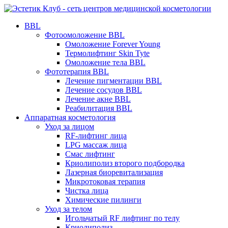
BBL
Фотоомоложение BBL
Омоложение Forever Young
Термолифтинг Skin Tyte
Омоложение тела BBL
Фототерапия BBL
Лечение пигментации BBL
Лечение сосудов BBL
Лечение акне BBL
Реабилитация BBL
Аппаратная косметология
Уход за лицом
RF-лифтинг лица
LPG массаж лица
Смас лифтинг
Криолиполиз второго подбородка
Лазерная биоревитализация
Микротоковая терапия
Чистка лица
Химические пилинги
Уход за телом
Игольчатый RF лифтинг по телу
Криолиполиз