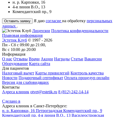
н. р. Карповки, 16
4-я линия В.О., 13
Комендантский пр., 9
Я даю
согласие
на обработку
персональных
данных
.
Лицензии
Политика конфиденциальности
Правовая информация
Эстетик Клуб
© 1997 - 2026
Пн - Сб с 09:00 до 21:00,
Вс с 10:00 до 20:00
Информация
О нас
Отзывы
Врачи
Акции
Награды
Статьи
Вакансии
Оборудование
Карта сайта
Для пациентов
Налоговый вычет
Карты привилегий
Контроль качества
Новости
Подарочный сертификат
Оплата процедур онлайн
Версия для слабовидящих
Контакты
Адреса клиник
otvet@estetik.ru
8 (812) 242-14-14
Сделано в
Адреса клиник в Санкт-Петербурге:
н. р. Карповки, 16
Петроградская
Комендантский пр., 9
Комендантский пр.
4-я линия В.О., 13
Василеостровская