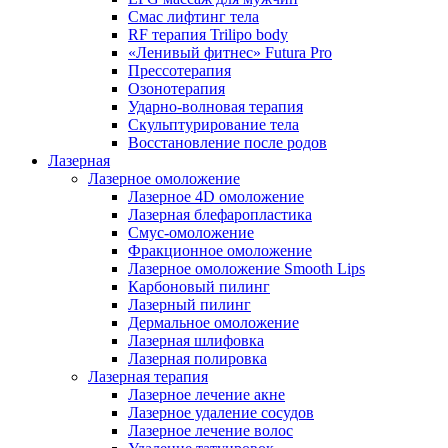
Смас лифтинг тела
RF терапия Trilipo body
«Ленивый фитнес» Futura Pro
Прессотерапия
Озонотерапия
Ударно-волновая терапия
Скульптурирование тела
Восстановление после родов
Лазерная
Лазерное омоложение
Лазерное 4D омоложение
Лазерная блефаропластика
Смус-омоложение
Фракционное омоложение
Лазерное омоложение Smooth Lips
Карбоновый пилинг
Лазерный пилинг
Дермальное омоложение
Лазерная шлифовка
Лазерная полировка
Лазерная терапия
Лазерное лечение акне
Лазерное удаление сосудов
Лазерное лечение волос