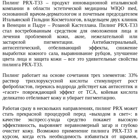
Пилинг PRX-Т33 – продукт инновационной итальянской
компании в области эстетической медицины WIQO med,
основанной врачом-дерматологом и почетным председателем
Итальянской Гильдии Косметологов, владельцем двух клиник
в Венеции и Падуе – Розаной Кастеллана. Пилинг PRX-Т33
стал востребованным средством для омоложения лица и
лечения проблемной кожи, акне, нежелательной или
застарелой пигментации. Антибактериальный,
антисептический, отбеливающий эффекты, снижение
выработки кожного сала, выравнивание рубцов, улучшение
цвета лица и защита кожи – все это удивительные свойства
пилинга PRX-Т33.
Пилинг работает на основе сочетания трех элементов: 33%
раствор трихлоруксусной кислоты стимулирует рост
фибробластов, перекись водорода действует как антисептик и
«гасит» повреждающий эффект от TCA, койевая кислота
деликатно отбеливает кожу и убирает пигментацию.
Работая сразу в нескольких направлениях, пилинг PRX может
стать прекрасной процедурой перед «выходом в свет»: в
качестве экспресс-ухода средство покажет высокую
эффективность, выровняет неравномерный загар и глубоко
очистит кожу. Возможно применение пилинга PRX-Т33 и
курсом, когда есть необходимость избавиться от шрамов,