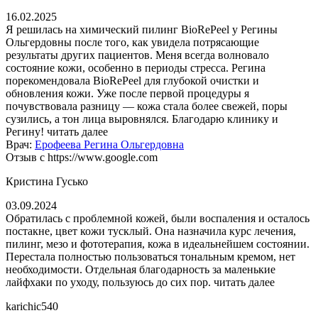
16.02.2025
Я решилась на химический пилинг BioRePeel у Регины
Ольгердовны после того, как увидела потрясающие
результаты других пациентов. Меня всегда волновало
состояние кожи, особенно в периоды стресса. Регина
порекомендовала BioRePeel для глубокой очистки и
обновления кожи. Уже после первой процедуры я
почувствовала разницу — кожа стала более свежей, поры
сузились, а тон лица выровнялся. Благодарю клинику и
Регину!
читать далее
Врач:
Ерофеева Регина Ольгердовна
Отзыв с https://www.google.com
Кристина Гусько
03.09.2024
Обратилась с проблемной кожей, были воспаления и осталось
постакне, цвет кожи тусклый. Она назначила курс лечения,
пилинг, мезо и фототерапия, кожа в идеальнейшем состоянии.
Перестала полностью пользоваться тональным кремом, нет
необходимости. Отдельная благодарность за маленькие
лайфхаки по уходу, пользуюсь до сих пор.
читать далее
karichic540