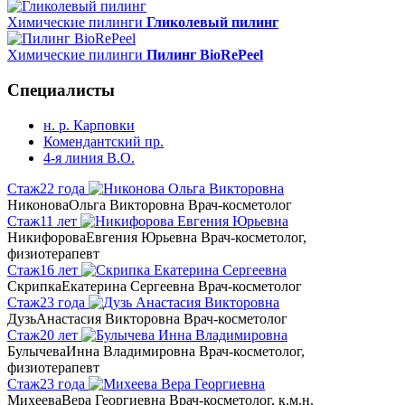
Химические пилинги
Гликолевый пилинг
Химические пилинги
Пилинг BioRePeel
Специалисты
н. р. Карповки
Комендантский пр.
4-я линия В.О.
Стаж
22 года
Никонова
Ольга Викторовна
Врач-косметолог
Стаж
11 лет
Никифорова
Евгения Юрьевна
Врач-косметолог,
физиотерапевт
Стаж
16 лет
Скрипка
Екатерина Сергеевна
Врач-косметолог
Стаж
23 года
Дузь
Анастасия Викторовна
Врач-косметолог
Стаж
20 лет
Булычева
Инна Владимировна
Врач-косметолог,
физиотерапевт
Стаж
23 года
Михеева
Вера Георгиевна
Врач-косметолог, к.м.н.