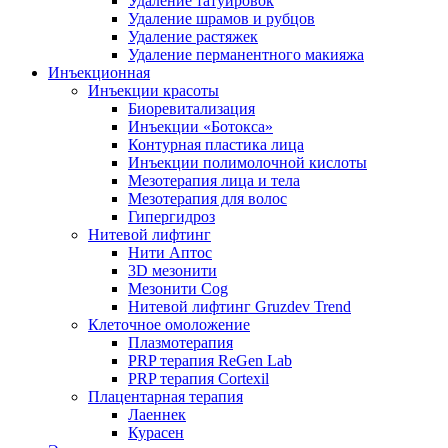
Удаление татуировок
Удаление шрамов и рубцов
Удаление растяжек
Удаление перманентного макияжа
Инъекционная
Инъекции красоты
Биоревитализация
Инъекции «Ботокса»
Контурная пластика лица
Инъекции полимолочной кислоты
Мезотерапия лица и тела
Мезотерапия для волос
Гипергидроз
Нитевой лифтинг
Нити Аптос
3D мезонити
Мезонити Cog
Нитевой лифтинг Gruzdev Trend
Клеточное омоложение
Плазмотерапия
PRP терапия ReGen Lab
PRP терапия Cortexil
Плацентарная терапия
Лаеннек
Курасен