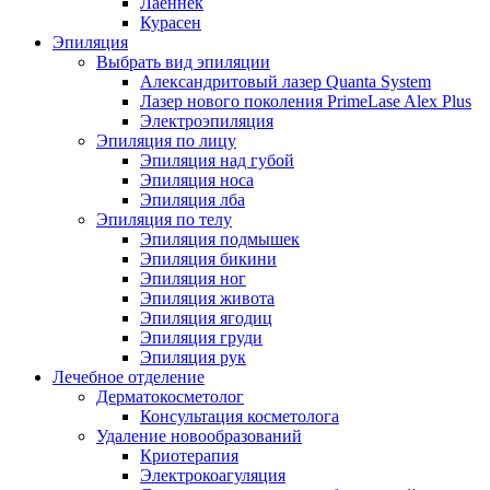
Лаеннек
Курасен
Эпиляция
Выбрать вид эпиляции
Александритовый лазер Quanta System
Лазер нового поколения PrimeLase Alex Plus
Электроэпиляция
Эпиляция по лицу
Эпиляция над губой
Эпиляция носа
Эпиляция лба
Эпиляция по телу
Эпиляция подмышек
Эпиляция бикини
Эпиляция ног
Эпиляция живота
Эпиляция ягодиц
Эпиляция груди
Эпиляция рук
Лечебное отделение
Дерматокосметолог
Консультация косметолога
Удаление новообразований
Криотерапия
Электрокоагуляция