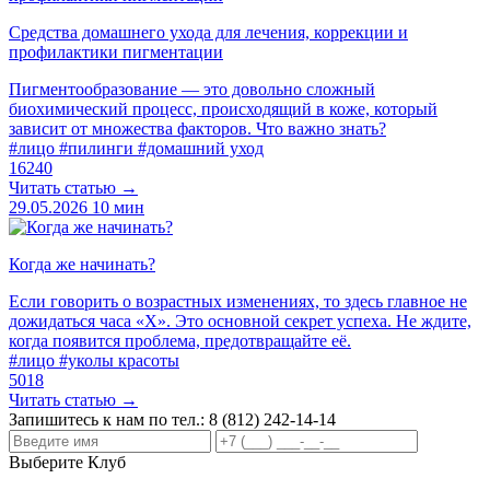
Средства домашнего ухода для лечения, коррекции и
профилактики пигментации
Пигментообразование — это довольно сложный
биохимический процесс, происходящий в коже, который
зависит от множества факторов. Что важно знать?
#лицо
#пилинги
#домашний уход
16240
Читать статью →
29.05.2026
10 мин
Когда же начинать?
Если говорить о возрастных изменениях, то здесь главное не
дожидаться часа «Х». Это основной секрет успеха. Не ждите,
когда появится проблема, предотвращайте её.
#лицо
#уколы красоты
5018
Читать статью →
Запишитесь к нам по тел.:
8 (812) 242-14-14
Выберите Клуб