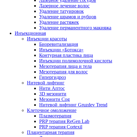
Лазерное удаление сосудов
Лазерное лечение волос
Удаление татуировок
Удаление шрамов и рубцов
Удаление растяжек
Удаление перманентного макияжа
Инъекционная
Инъекции красоты
Биоревитализация
Инъекции «Ботокса»
Контурная пластика лица
Инъекции полимолочной кислоты
Мезотерапия лица и тела
Мезотерапия для волос
Гипергидроз
Нитевой лифтинг
Нити Аптос
3D мезонити
Мезонити Cog
Нитевой лифтинг Gruzdev Trend
Клеточное омоложение
Плазмотерапия
PRP терапия ReGen Lab
PRP терапия Cortexil
Плацентарная терапия