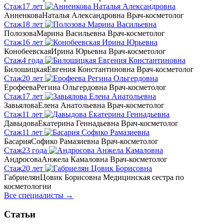
Стаж
17 лет
Анненкова
Наталья Александровна
Врач-косметолог
Стаж
18 лет
Полозова
Марина Васильевна
Врач-косметолог
Стаж
16 лет
Конобеевская
Ирина Юрьевна
Врач-косметолог
Стаж
4 года
Билошицкая
Евгения Константиновна
Врач-косметолог
Стаж
20 лет
Ерофеева
Регина Ольгердовна
Врач-косметолог
Стаж
17 лет
Завьялова
Елена Анатольевна
Врач-косметолог
Стаж
11 лет
Давыдова
Екатерина Геннадьевна
Врач-косметолог
Стаж
11 лет
Басария
Софико Рамазиевна
Врач-косметолог
Стаж
23 года
Андросова
Анжела Камаловна
Врач-косметолог
Стаж
20 лет
Габриелян
Цовик Борисовна
Медицинская сестра по
косметологии
Все специалисты →
Статьи