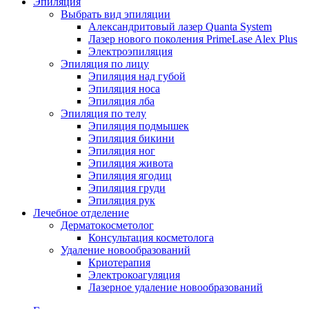
Эпиляция
Выбрать вид эпиляции
Александритовый лазер Quanta System
Лазер нового поколения PrimeLase Alex Plus
Электроэпиляция
Эпиляция по лицу
Эпиляция над губой
Эпиляция носа
Эпиляция лба
Эпиляция по телу
Эпиляция подмышек
Эпиляция бикини
Эпиляция ног
Эпиляция живота
Эпиляция ягодиц
Эпиляция груди
Эпиляция рук
Лечебное отделение
Дерматокосметолог
Консультация косметолога
Удаление новообразований
Криотерапия
Электрокоагуляция
Лазерное удаление новообразований