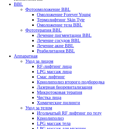
BBL
Фотоомоложение BBL
Омоложение Forever Young
Термолифтинг Skin Tyte
Омоложение тела BBL
Фототерапия BBL
Лечение пигментации BBL
Лечение сосудов BBL
Лечение акне BBL
Реабилитация BBL
Аппаратная
Уход за лицом
RF-лифтинг лица
LPG массаж лица
Смас лифтинг
Криолиполиз второго подбородка
Лазерная биоревитализация
Микротоковая терапия
Чистка лица
Химические пилинги
Уход за телом
Игольчатый RF лифтинг по телу
Криолиполиз
LPG массаж тела
LPG массаж для мужчин