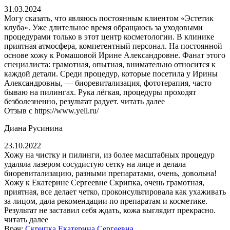
31.03.2024
Могу сказать, что являюсь постоянным клиентом «Эстетик
клуба». Уже длительное время обращаюсь за уходовыми
процедурами только в этот центр косметологии. В клинике
приятная атмосфера, компетентный персонал. На постоянной
основе хожу к Ромашовой Ирине Александровне. Фанат этого
специалиста: грамотная, опытная, внимательно относится к
каждой детали. Среди процедур, которые посетила у Ирины
Александровны, — биоревитализация, фототерапия, часто
бываю на пилингах. Рука лёгкая, процедуры проходят
безболезненно, результат радует.
читать далее
Отзыв с https://www.yell.ru/
Диана Русинина​
23.10.2022
Хожу на чистку и пилинги, из более масштабных процедур
удаляла лазером сосудистую сетку на лице и делала
биоревитализацию, разными препаратами, очень, довольна!
Хожу к Екатерине Сергеевне Скрипка, очень грамотная,
приятная, все делает четко, проконсультировала как ухаживать
за лицом, дала рекомендации по препаратам и косметике.
Результат не заставил себя ждать, кожа выглядит прекрасно.
читать далее
Врач:
Скрипка Екатерина Сергеевна