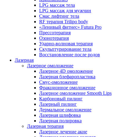
LPG массаж тела
LPG массаж для мужчин
Смас лифтинг тела
RF терапия Trilipo body
«Ленивый фитнес» Futura Pro
Прессотерапия
Озонотерапия
Ударно-волновая терапия
Скульптурирование тела
Восстановление после родов
Лазерная
Лазерное омоложение
Лазерное 4D омоложение
Лазерная блефаропластика
Смус-омоложение
Фракционное омоложение
Лазерное омоложение Smooth Lips
Карбоновый пилинг
Лазерный пилинг
Дермальное омоложение
Лазерная шлифовка
Лазерная полировка
Лазерная терапия
Лазерное лечение акне