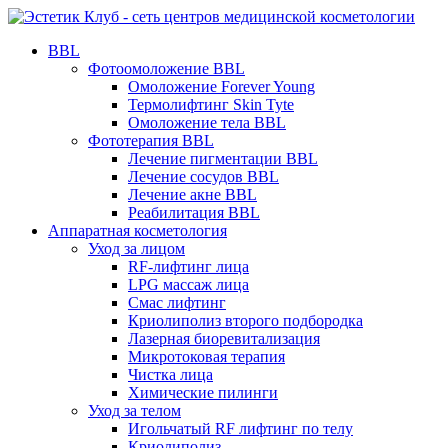
BBL
Фотоомоложение BBL
Омоложение Forever Young
Термолифтинг Skin Tyte
Омоложение тела BBL
Фототерапия BBL
Лечение пигментации BBL
Лечение сосудов BBL
Лечение акне BBL
Реабилитация BBL
Аппаратная косметология
Уход за лицом
RF-лифтинг лица
LPG массаж лица
Смас лифтинг
Криолиполиз второго подбородка
Лазерная биоревитализация
Микротоковая терапия
Чистка лица
Химические пилинги
Уход за телом
Игольчатый RF лифтинг по телу
Криолиполиз