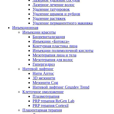
Лазерное удаление сосудов
Лазерное лечение волос
Удаление татуировок
Удаление шрамов и рубцов
Удаление растяжек
Удаление перманентного макияжа
Инъекционная
Инъекции красоты
Биоревитализация
Инъекции «Ботокса»
Контурная пластика лица
Инъекции полимолочной кислоты
Мезотерапия лица и тела
Мезотерапия для волос
Гипергидроз
Нитевой лифтинг
Нити Аптос
3D мезонити
Мезонити Cog
Нитевой лифтинг Gruzdev Trend
Клеточное омоложение
Плазмотерапия
PRP терапия ReGen Lab
PRP терапия Cortexil
Плацентарная терапия