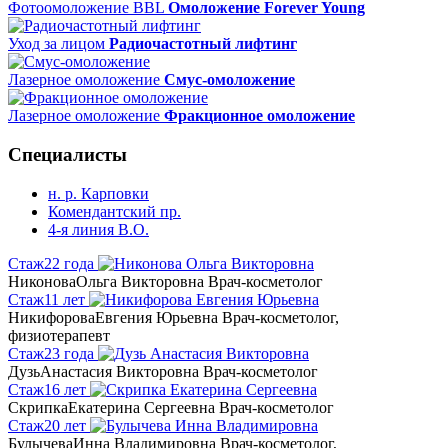
Фотоомоложение BBL
Омоложение Forever Young
Уход за лицом
Радиочастотный лифтинг
Лазерное омоложение
Смус-омоложение
Лазерное омоложение
Фракционное омоложение
Специалисты
н. р. Карповки
Комендантский пр.
4-я линия В.О.
Стаж
22 года
Никонова
Ольга Викторовна
Врач-косметолог
Стаж
11 лет
Никифорова
Евгения Юрьевна
Врач-косметолог,
физиотерапевт
Стаж
23 года
Дузь
Анастасия Викторовна
Врач-косметолог
Стаж
16 лет
Скрипка
Екатерина Сергеевна
Врач-косметолог
Стаж
20 лет
Булычева
Инна Владимировна
Врач-косметолог,