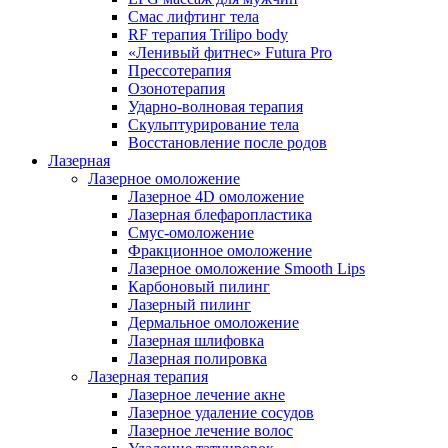
Смас лифтинг тела
RF терапия Trilipo body
«Ленивый фитнес» Futura Pro
Прессотерапия
Озонотерапия
Ударно-волновая терапия
Скульптурирование тела
Восстановление после родов
Лазерная
Лазерное омоложение
Лазерное 4D омоложение
Лазерная блефаропластика
Смус-омоложение
Фракционное омоложение
Лазерное омоложение Smooth Lips
Карбоновый пилинг
Лазерный пилинг
Дермальное омоложение
Лазерная шлифовка
Лазерная полировка
Лазерная терапия
Лазерное лечение акне
Лазерное удаление сосудов
Лазерное лечение волос