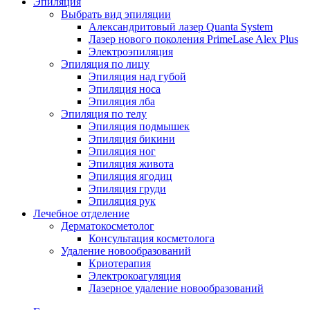
Эпиляция
Выбрать вид эпиляции
Александритовый лазер Quanta System
Лазер нового поколения PrimeLase Alex Plus
Электроэпиляция
Эпиляция по лицу
Эпиляция над губой
Эпиляция носа
Эпиляция лба
Эпиляция по телу
Эпиляция подмышек
Эпиляция бикини
Эпиляция ног
Эпиляция живота
Эпиляция ягодиц
Эпиляция груди
Эпиляция рук
Лечебное отделение
Дерматокосметолог
Консультация косметолога
Удаление новообразований
Криотерапия
Электрокоагуляция
Лазерное удаление новообразований