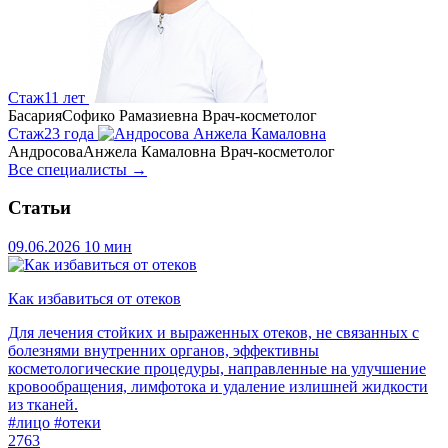
Стаж
11 лет
Басария
Софико Рамазиевна
Врач-косметолог
Стаж
23 года
Андросова
Анжела Камаловна
Врач-косметолог
Все специалисты →
Статьи
09.06.2026
10 мин
Как избавиться от отеков
Для лечения стойких и выраженных отеков, не связанных с
болезнями внутренних органов, эффективны
косметологические процедуры, направленные на улучшение
кровообращения, лимфотока и удаление излишней жидкости
из тканей.
#лицо
#отеки
2763