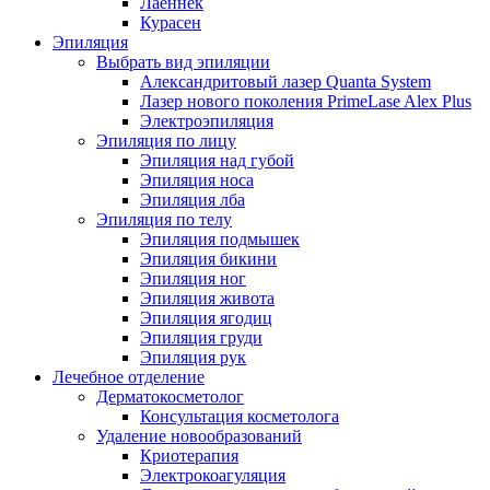
Лаеннек
Курасен
Эпиляция
Выбрать вид эпиляции
Александритовый лазер Quanta System
Лазер нового поколения PrimeLase Alex Plus
Электроэпиляция
Эпиляция по лицу
Эпиляция над губой
Эпиляция носа
Эпиляция лба
Эпиляция по телу
Эпиляция подмышек
Эпиляция бикини
Эпиляция ног
Эпиляция живота
Эпиляция ягодиц
Эпиляция груди
Эпиляция рук
Лечебное отделение
Дерматокосметолог
Консультация косметолога
Удаление новообразований
Криотерапия
Электрокоагуляция