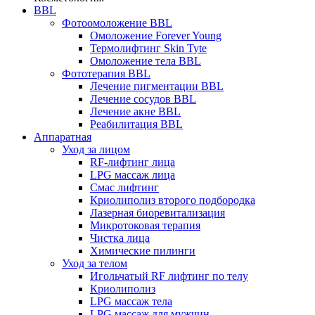
BBL
Фотоомоложение BBL
Омоложение Forever Young
Термолифтинг Skin Tyte
Омоложение тела BBL
Фототерапия BBL
Лечение пигментации BBL
Лечение сосудов BBL
Лечение акне BBL
Реабилитация BBL
Аппаратная
Уход за лицом
RF-лифтинг лица
LPG массаж лица
Смас лифтинг
Криолиполиз второго подбородка
Лазерная биоревитализация
Микротоковая терапия
Чистка лица
Химические пилинги
Уход за телом
Игольчатый RF лифтинг по телу
Криолиполиз
LPG массаж тела
LPG массаж для мужчин