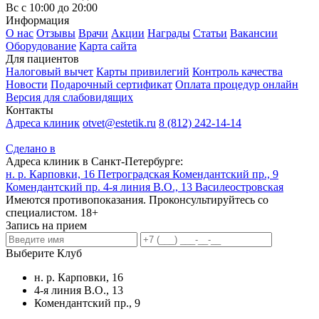
Вс с 10:00 до 20:00
Информация
О нас
Отзывы
Врачи
Акции
Награды
Статьи
Вакансии
Оборудование
Карта сайта
Для пациентов
Налоговый вычет
Карты привилегий
Контроль качества
Новости
Подарочный сертификат
Оплата процедур онлайн
Версия для слабовидящих
Контакты
Адреса клиник
otvet@estetik.ru
8 (812) 242-14-14
Сделано в
Адреса клиник в Санкт-Петербурге:
н. р. Карповки, 16
Петроградская
Комендантский пр., 9
Комендантский пр.
4-я линия В.О., 13
Василеостровская
Имеются противопоказания. Проконсультируйтесь со
специалистом. 18+
Запись на прием
Выберите Клуб
н. р. Карповки, 16
4-я линия В.О., 13
Комендантский пр., 9