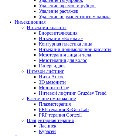
Удаление татуировок
Удаление шрамов и рубцов
Удаление растяжек
Удаление перманентного макияжа
Инъекционная
Инъекции красоты
Биоревитализация
Инъекции «Ботокса»
Контурная пластика лица
Инъекции полимолочной кислоты
Мезотерапия лица и тела
Мезотерапия для волос
Гипергидроз
Нитевой лифтинг
Нити Аптос
3D мезонити
Мезонити Cog
Нитевой лифтинг Gruzdev Trend
Клеточное омоложение
Плазмотерапия
PRP терапия ReGen Lab
PRP терапия Cortexil
Плацентарная терапия
Лаеннек
Курасен