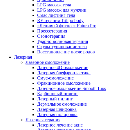
LPG массаж тела
LPG массаж для мужчин
Смас лифтинг тела
RF терапия Trilipo body
«Ленивый фитнес» Futura Pro
Прессотерапия
Озонотерапия
Ударно-волновая терапия
Скульптурирование тела
Восстановление после родов
Лазерная
Лазерное омоложение
Лазерное 4D омоложение
Лазерная блефаропластика
Смус-омоложение
Фракционное омоложение
Лазерное омоложение Smooth Lips
Карбоновый пилинг
Лазерный пилинг
Дермальное омоложение
Лазерная шлифовка
Лазерная полировка
Лазерная терапия
Лазерное лечение акне