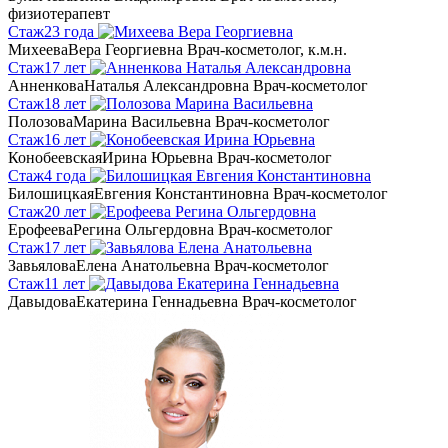
физиотерапевт
Стаж
23 года
Михеева
Вера Георгиевна
Врач-косметолог, к.м.н.
Стаж
17 лет
Анненкова
Наталья Александровна
Врач-косметолог
Стаж
18 лет
Полозова
Марина Васильевна
Врач-косметолог
Стаж
16 лет
Конобеевская
Ирина Юрьевна
Врач-косметолог
Стаж
4 года
Билошицкая
Евгения Константиновна
Врач-косметолог
Стаж
20 лет
Ерофеева
Регина Ольгердовна
Врач-косметолог
Стаж
17 лет
Завьялова
Елена Анатольевна
Врач-косметолог
Стаж
11 лет
Давыдова
Екатерина Геннадьевна
Врач-косметолог