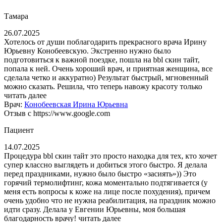
Тамара
26.07.2025
Хотелось от души поблагодарить прекрасного врача Ирину
Юрьевну Конобеевскую. Экстренно нужно было
подготовиться к важной поездке, пошла на bbl скин тайт,
попала к ней. Очень хороший врач, и приятная женщина, все
сделала четко и аккуратно) Результат быстрый, мгновенный
можно сказать. Решила, что теперь навожу красоту только
читать далее
Врач:
Конобеевская Ирина Юрьевна
Отзыв с https://www.google.com
Пациент
14.07.2025
Процедура bbl скин тайт это просто находка для тех, кто хочет
супер классно выглядеть и добиться этого быстро. Я делала
перед праздниками, нужно было быстро «засиять»)) Это
горячий термолифтинг, кожа моментально подтягивается (у
меня есть вопросы к коже на лице после похудения), причем
очень удобно что не нужна реабилитация, на праздник можно
идти сразу. Делала у Евгении Юрьевны, моя большая
благодарность врачу!
читать далее