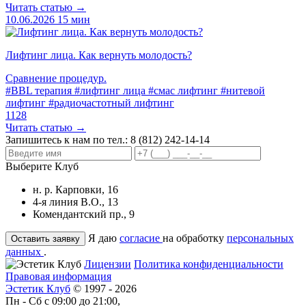
Читать статью →
10.06.2026
15 мин
Лифтинг лица. Как вернуть молодость?
Сравнение процедур.
#BBL терапия
#лифтинг лица
#смас лифтинг
#нитевой
лифтинг
#радиочастотный лифтинг
1128
Читать статью →
Запишитесь к нам по тел.:
8 (812) 242-14-14
Выберите Клуб
н. р. Карповки, 16
4-я линия В.О., 13
Комендантский пр., 9
Я даю
согласие
на обработку
персональных
данных
.
Лицензии
Политика конфиденциальности
Правовая информация
Эстетик Клуб
© 1997 - 2026
Пн - Сб с 09:00 до 21:00,