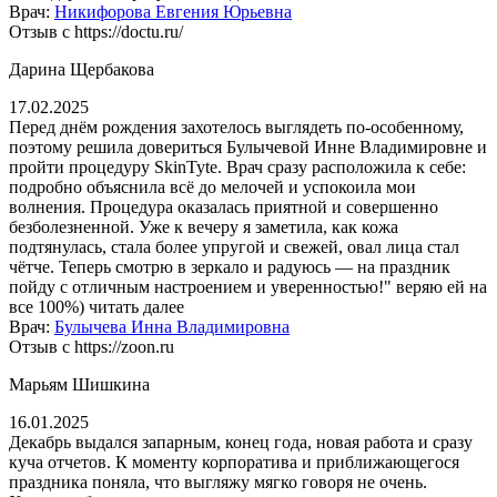
Врач:
Никифорова Евгения Юрьевна
Отзыв с https://doctu.ru/
Дарина Щербакова
17.02.2025
Перед днём рождения захотелось выглядеть по-особенному,
поэтому решила довериться Булычевой Инне Владимировне и
пройти процедуру SkinTyte. Врач сразу расположила к себе:
подробно объяснила всё до мелочей и успокоила мои
волнения. Процедура оказалась приятной и совершенно
безболезненной. Уже к вечеру я заметила, как кожа
подтянулась, стала более упругой и свежей, овал лица стал
чётче. Теперь смотрю в зеркало и радуюсь — на праздник
пойду с отличным настроением и уверенностью!" веряю ей на
все 100%)
читать далее
Врач:
Булычева Инна Владимировна
Отзыв с https://zoon.ru
Марьям Шишкина​
16.01.2025
Декабрь выдался запарным, конец года, новая работа и сразу
куча отчетов. К моменту корпоратива и приближающегося
праздника поняла, что выгляжу мягко говоря не очень.