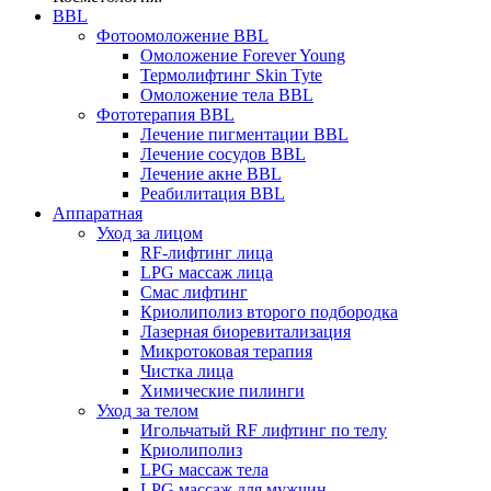
BBL
Фотоомоложение BBL
Омоложение Forever Young
Термолифтинг Skin Tyte
Омоложение тела BBL
Фототерапия BBL
Лечение пигментации BBL
Лечение сосудов BBL
Лечение акне BBL
Реабилитация BBL
Аппаратная
Уход за лицом
RF-лифтинг лица
LPG массаж лица
Смас лифтинг
Криолиполиз второго подбородка
Лазерная биоревитализация
Микротоковая терапия
Чистка лица
Химические пилинги
Уход за телом
Игольчатый RF лифтинг по телу
Криолиполиз
LPG массаж тела
LPG массаж для мужчин