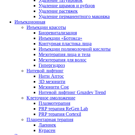
Удаление татуировок
Удаление шрамов и рубцов
Удаление растяжек
Удаление перманентного макияжа
Инъекционная
Инъекции красоты
Биоревитализация
Инъекции «Ботокса»
Контурная пластика лица
Инъекции полимолочной кислоты
Мезотерапия лица и тела
Мезотерапия для волос
Гипергидроз
Нитевой лифтинг
Нити Аптос
3D мезонити
Мезонити Cog
Нитевой лифтинг Gruzdev Trend
Клеточное омоложение
Плазмотерапия
PRP терапия ReGen Lab
PRP терапия Cortexil
Плацентарная терапия
Лаеннек
Курасен