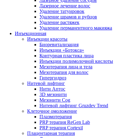
Лазерное удаление сосудов
Лазерное лечение волос
Удаление татуировок
Удаление шрамов и рубцов
Удаление растяжек
Удаление перманентного макияжа
Инъекционная
Инъекции красоты
Биоревитализация
Инъекции «Ботокса»
Контурная пластика лица
Инъекции полимолочной кислоты
Мезотерапия лица и тела
Мезотерапия для волос
Гипергидроз
Нитевой лифтинг
Нити Аптос
3D мезонити
Мезонити Cog
Нитевой лифтинг Gruzdev Trend
Клеточное омоложение
Плазмотерапия
PRP терапия ReGen Lab
PRP терапия Cortexil
Плацентарная терапия