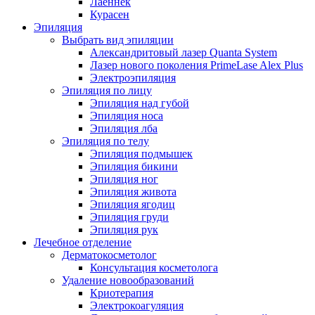
Лаеннек
Курасен
Эпиляция
Выбрать вид эпиляции
Александритовый лазер Quanta System
Лазер нового поколения PrimeLase Alex Plus
Электроэпиляция
Эпиляция по лицу
Эпиляция над губой
Эпиляция носа
Эпиляция лба
Эпиляция по телу
Эпиляция подмышек
Эпиляция бикини
Эпиляция ног
Эпиляция живота
Эпиляция ягодиц
Эпиляция груди
Эпиляция рук
Лечебное отделение
Дерматокосметолог
Консультация косметолога
Удаление новообразований
Криотерапия
Электрокоагуляция