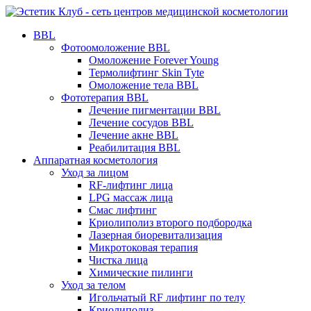
BBL
Фотоомоложение BBL
Омоложение Forever Young
Термолифтинг Skin Tyte
Омоложение тела BBL
Фототерапия BBL
Лечение пигментации BBL
Лечение сосудов BBL
Лечение акне BBL
Реабилитация BBL
Аппаратная косметология
Уход за лицом
RF-лифтинг лица
LPG массаж лица
Смас лифтинг
Криолиполиз второго подбородка
Лазерная биоревитализация
Микротоковая терапия
Чистка лица
Химические пилинги
Уход за телом
Игольчатый RF лифтинг по телу
Криолиполиз