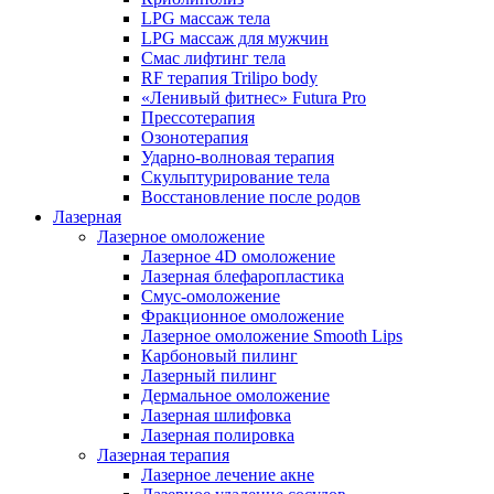
LPG массаж тела
LPG массаж для мужчин
Смас лифтинг тела
RF терапия Trilipo body
«Ленивый фитнес» Futura Pro
Прессотерапия
Озонотерапия
Ударно-волновая терапия
Скульптурирование тела
Восстановление после родов
Лазерная
Лазерное омоложение
Лазерное 4D омоложение
Лазерная блефаропластика
Смус-омоложение
Фракционное омоложение
Лазерное омоложение Smooth Lips
Карбоновый пилинг
Лазерный пилинг
Дермальное омоложение
Лазерная шлифовка
Лазерная полировка
Лазерная терапия
Лазерное лечение акне