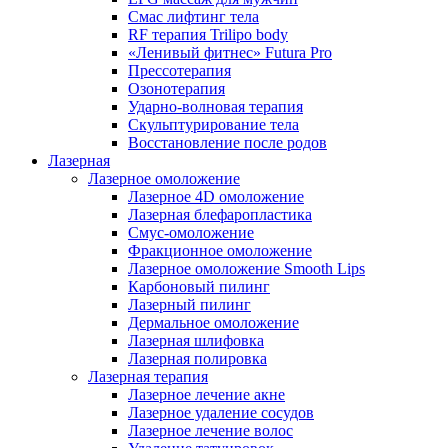
Смас лифтинг тела
RF терапия Trilipo body
«Ленивый фитнес» Futura Pro
Прессотерапия
Озонотерапия
Ударно-волновая терапия
Скульптурирование тела
Восстановление после родов
Лазерная
Лазерное омоложение
Лазерное 4D омоложение
Лазерная блефаропластика
Смус-омоложение
Фракционное омоложение
Лазерное омоложение Smooth Lips
Карбоновый пилинг
Лазерный пилинг
Дермальное омоложение
Лазерная шлифовка
Лазерная полировка
Лазерная терапия
Лазерное лечение акне
Лазерное удаление сосудов
Лазерное лечение волос