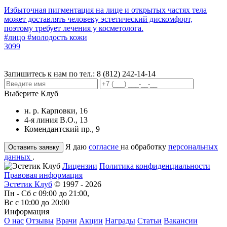
Избыточная пигментация на лице и открытых частях тела
может доставлять человеку эстетический дискомфорт,
поэтому требует лечения у косметолога.
#лицо
#молодость кожи
3099
Запишитесь к нам по тел.:
8 (812) 242-14-14
Выберите Клуб
н. р. Карповки, 16
4-я линия В.О., 13
Комендантский пр., 9
Я даю
согласие
на обработку
персональных
данных
.
Лицензии
Политика конфиденциальности
Правовая информация
Эстетик Клуб
© 1997 - 2026
Пн - Сб с 09:00 до 21:00,
Вс с 10:00 до 20:00
Информация
О нас
Отзывы
Врачи
Акции
Награды
Статьи
Вакансии