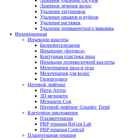
Лазерное удаление сосудов
Лазерное лечение волос
Удаление татуировок
Удаление шрамов и рубцов
Удаление растяжек
Удаление перманентного макияжа
Инъекционная
Инъекции красоты
Биоревитализация
Инъекции «Ботокса»
Контурная пластика лица
Инъекции полимолочной кислоты
Мезотерапия лица и тела
Мезотерапия для волос
Гипергидроз
Нитевой лифтинг
Нити Аптос
3D мезонити
Мезонити Cog
Нитевой лифтинг Gruzdev Trend
Клеточное омоложение
Плазмотерапия
PRP терапия ReGen Lab
PRP терапия Cortexil
Плацентарная терапия