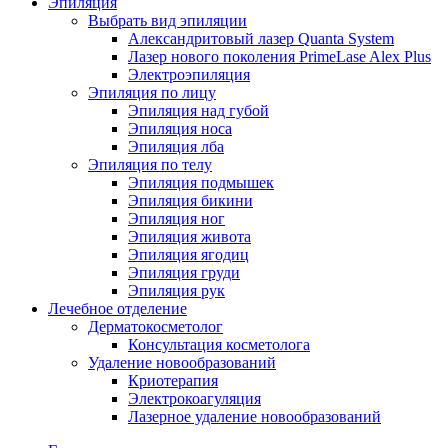
Эпиляция
Выбрать вид эпиляции
Александритовый лазер Quanta System
Лазер нового поколения PrimeLase Alex Plus
Электроэпиляция
Эпиляция по лицу
Эпиляция над губой
Эпиляция носа
Эпиляция лба
Эпиляция по телу
Эпиляция подмышек
Эпиляция бикини
Эпиляция ног
Эпиляция живота
Эпиляция ягодиц
Эпиляция груди
Эпиляция рук
Лечебное отделение
Дерматокосметолог
Консультация косметолога
Удаление новообразований
Криотерапия
Электрокоагуляция
Лазерное удаление новообразований