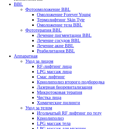
BBL
Фотоомоложение BBL
Омоложение Forever Young
Термолифтинг Skin Tyte
Омоложение тела BBL
Фототерапия BBL
Лечение пигментации BBL
Лечение сосудов BBL
Лечение акне BBL
Реабилитация BBL
Аппаратная
Уход за лицом
RF-лифтинг лица
LPG массаж лица
Смас лифтинг
Криолиполиз второго подбородка
Лазерная биоревитализация
Микротоковая терапия
Чистка лица
Химические пилинги
Уход за телом
Игольчатый RF лифтинг по телу
Криолиполиз
LPG массаж тела
LPG массаж для мужчин