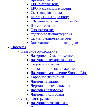
LPG массаж тела
LPG массаж для мужчин
Смас лифтинг тела
RF терапия Trilipo body
«Ленивый фитнес» Futura Pro
Прессотерапия
Озонотерапия
Ударно-волновая терапия
Скульптурирование тела
Восстановление после родов
Лазерная
Лазерное омоложение
Лазерное 4D омоложение
Лазерная блефаропластика
Смус-омоложение
Фракционное омоложение
Лазерное омоложение Smooth Lips
Карбоновый пилинг
Лазерный пилинг
Дермальное омоложение
Лазерная шлифовка
Лазерная полировка
Лазерная терапия
Лазерное лечение акне