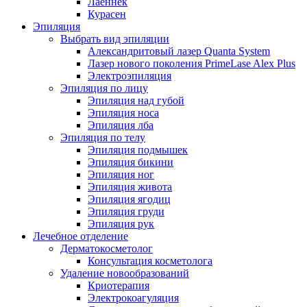
Лаеннек
Курасен
Эпиляция
Выбрать вид эпиляции
Александритовый лазер Quanta System
Лазер нового поколения PrimeLase Alex Plus
Электроэпиляция
Эпиляция по лицу
Эпиляция над губой
Эпиляция носа
Эпиляция лба
Эпиляция по телу
Эпиляция подмышек
Эпиляция бикини
Эпиляция ног
Эпиляция живота
Эпиляция ягодиц
Эпиляция груди
Эпиляция рук
Лечебное отделение
Дерматокосметолог
Консультация косметолога
Удаление новообразований
Криотерапия
Электрокоагуляция