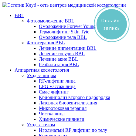
BBL
Онлайн-
Фотоомоложение BBL
Омоложение Forever Young
запись
Термолифтинг Skin Tyte
Омоложение тела BBL
Фототерапия BBL
Лечение пигментации BBL
Лечение сосудов BBL
Лечение акне BBL
Реабилитация BBL
Аппаратная косметология
Уход за лицом
RF-лифтинг лица
LPG массаж лица
Смас лифтинг
Криолиполиз второго подбородка
Лазерная биоревитализация
Микротоковая терапия
Чистка лица
Химические пилинги
Уход за телом
Игольчатый RF лифтинг по телу
Криолиполиз