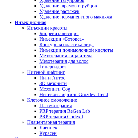
Удаление татуировок
Удаление шрамов и рубцов
Удаление растяжек
Удаление перманентного макияжа
Инъекционная
Инъекции красоты
Биоревитализация
Инъекции «Ботокса»
Контурная пластика лица
Инъекции полимолочной кислоты
Мезотерапия лица и тела
Мезотерапия для волос
Гипергидроз
Нитевой лифтинг
Нити Аптос
3D мезонити
Мезонити Cog
Нитевой лифтинг Gruzdev Trend
Клеточное омоложение
Плазмотерапия
PRP терапия ReGen Lab
PRP терапия Cortexil
Плацентарная терапия
Лаеннек
Курасен