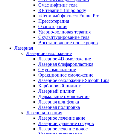
Смас лифтинг тела
RF терапия Trilipo body
«Ленивый фитнес» Futura Pro
Прессотерапия
Озонотерапия
Ударно-волновая терапия
Скульптурирование тела
Восстановление после родов
Лазерная
Лазерное омоложение
Лазерное 4D омоложение
Лазерная блефаропластика
Смус-омоложение
Фракционное омоложение
Лазерное омоложение Smooth Lips
Карбоновый пилинг
Лазерный пилинг
Дермальное омоложение
Лазерная шлифовка
Лазерная полировка
Лазерная терапия
Лазерное лечение акне
Лазерное удаление сосудов
Лазерное лечение волос