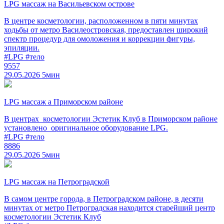
LPG массаж на Васильевском острове
В центре косметологии, расположенном в пяти минутах
ходьбы от метро Василеостровская, предоставлен широкий
спектр процедур для омоложения и коррекции фигуры,
эпиляции.
#LPG
#тело
9557
29.05.2026
5мин
LPG массаж а Приморском районе
В центрах косметологии Эстетик Клуб в Приморском районе
установлено оригинальное оборудование LPG.
#LPG
#тело
8886
29.05.2026
5мин
LPG массаж на Петроградской
В самом центре города, в Петроградском районе, в десяти
минутах от метро Петроградская находится старейший центр
косметологии Эстетик Клуб