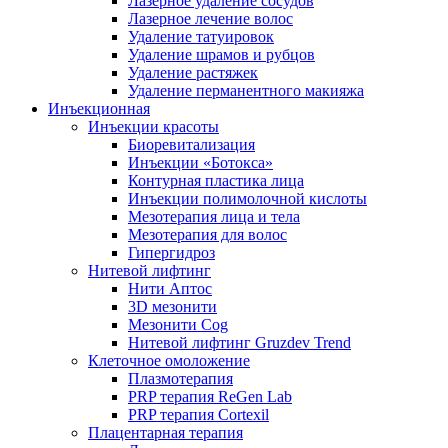
Лазерное удаление сосудов
Лазерное лечение волос
Удаление татуировок
Удаление шрамов и рубцов
Удаление растяжек
Удаление перманентного макияжа
Инъекционная
Инъекции красоты
Биоревитализация
Инъекции «Ботокса»
Контурная пластика лица
Инъекции полимолочной кислоты
Мезотерапия лица и тела
Мезотерапия для волос
Гипергидроз
Нитевой лифтинг
Нити Аптос
3D мезонити
Мезонити Cog
Нитевой лифтинг Gruzdev Trend
Клеточное омоложение
Плазмотерапия
PRP терапия ReGen Lab
PRP терапия Cortexil
Плацентарная терапия