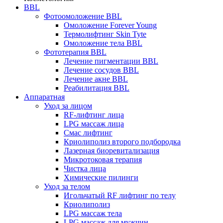
BBL
Фотоомоложение BBL
Омоложение Forever Young
Термолифтинг Skin Tyte
Омоложение тела BBL
Фототерапия BBL
Лечение пигментации BBL
Лечение сосудов BBL
Лечение акне BBL
Реабилитация BBL
Аппаратная
Уход за лицом
RF-лифтинг лица
LPG массаж лица
Смас лифтинг
Криолиполиз второго подбородка
Лазерная биоревитализация
Микротоковая терапия
Чистка лица
Химические пилинги
Уход за телом
Игольчатый RF лифтинг по телу
Криолиполиз
LPG массаж тела
LPG массаж для мужчин