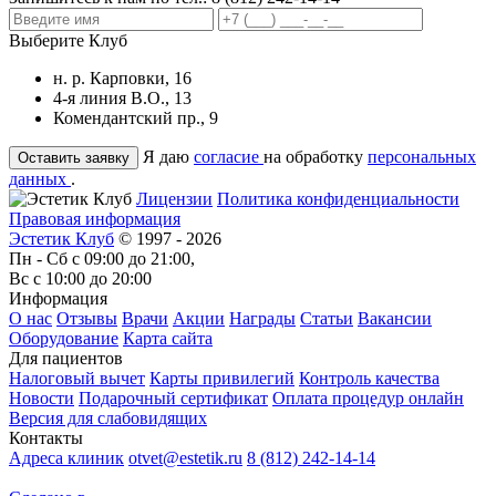
Выберите Клуб
н. р. Карповки, 16
4-я линия В.О., 13
Комендантский пр., 9
Я даю
согласие
на обработку
персональных
данных
.
Лицензии
Политика конфиденциальности
Правовая информация
Эстетик Клуб
© 1997 - 2026
Пн - Сб с 09:00 до 21:00,
Вс с 10:00 до 20:00
Информация
О нас
Отзывы
Врачи
Акции
Награды
Статьи
Вакансии
Оборудование
Карта сайта
Для пациентов
Налоговый вычет
Карты привилегий
Контроль качества
Новости
Подарочный сертификат
Оплата процедур онлайн
Версия для слабовидящих
Контакты
Адреса клиник
otvet@estetik.ru
8 (812) 242-14-14