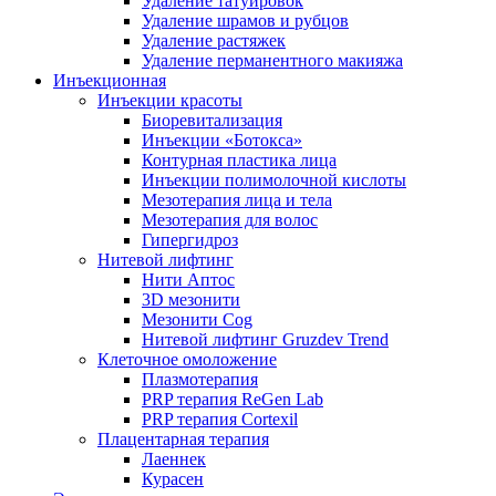
Удаление татуировок
Удаление шрамов и рубцов
Удаление растяжек
Удаление перманентного макияжа
Инъекционная
Инъекции красоты
Биоревитализация
Инъекции «Ботокса»
Контурная пластика лица
Инъекции полимолочной кислоты
Мезотерапия лица и тела
Мезотерапия для волос
Гипергидроз
Нитевой лифтинг
Нити Аптос
3D мезонити
Мезонити Cog
Нитевой лифтинг Gruzdev Trend
Клеточное омоложение
Плазмотерапия
PRP терапия ReGen Lab
PRP терапия Cortexil
Плацентарная терапия
Лаеннек
Курасен