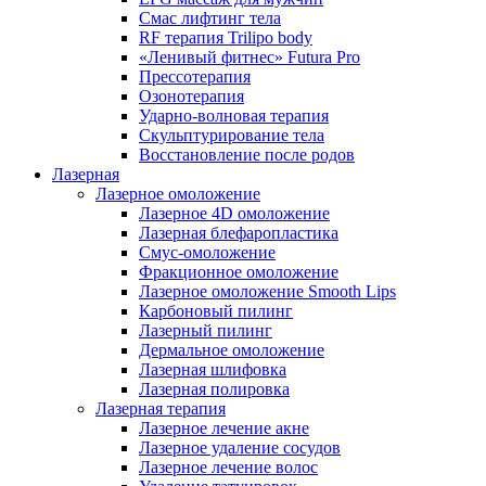
Смас лифтинг тела
RF терапия Trilipo body
«Ленивый фитнес» Futura Pro
Прессотерапия
Озонотерапия
Ударно-волновая терапия
Скульптурирование тела
Восстановление после родов
Лазерная
Лазерное омоложение
Лазерное 4D омоложение
Лазерная блефаропластика
Смус-омоложение
Фракционное омоложение
Лазерное омоложение Smooth Lips
Карбоновый пилинг
Лазерный пилинг
Дермальное омоложение
Лазерная шлифовка
Лазерная полировка
Лазерная терапия
Лазерное лечение акне
Лазерное удаление сосудов
Лазерное лечение волос