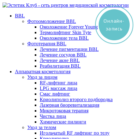
BBL
Онлайн-
Фотоомоложение BBL
Омоложение Forever Young
запись
Термолифтинг Skin Tyte
Омоложение тела BBL
Фототерапия BBL
Лечение пигментации BBL
Лечение сосудов BBL
Лечение акне BBL
Реабилитация BBL
Аппаратная косметология
Уход за лицом
RF-лифтинг лица
LPG массаж лица
Смас лифтинг
Криолиполиз второго подбородка
Лазерная биоревитализация
Микротоковая терапия
Чистка лица
Химические пилинги
Уход за телом
Игольчатый RF лифтинг по телу
Криолиполиз