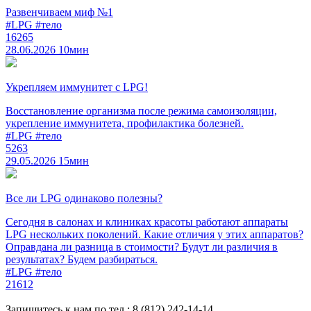
Развенчиваем миф №1
#LPG
#тело
16265
28.06.2026
10мин
Укрепляем иммунитет с LPG!
Восстановление организма после режима самоизоляции,
укрепление иммунитета, профилактика болезней.
#LPG
#тело
5263
29.05.2026
15мин
Все ли LPG одинаково полезны?
Сегодня в салонах и клиниках красоты работают аппараты
LPG нескольких поколений. Какие отличия у этих аппаратов?
Оправдана ли разница в стоимости? Будут ли различия в
результатах? Будем разбираться.
#LPG
#тело
21612
Запишитесь к нам по тел.:
8 (812) 242-14-14