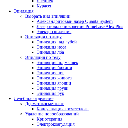
Лаеннек
Курасен
Эпиляция
Выбрать вид эпиляции
Александритовый лазер Quanta System
Лазер нового поколения PrimeLase Alex Plus
Электроэпиляция
Эпиляция по лицу
Эпиляция над губой
Эпиляция носа
Эпиляция лба
Эпиляция по телу
Эпиляция подмышек
Эпиляция бикини
Эпиляция ног
Эпиляция живота
Эпиляция ягодиц
Эпиляция груди
Эпиляция рук
Лечебное отделение
Дерматокосметолог
Консультация косметолога
Удаление новообразований
Криотерапия
Электрокоагуляция