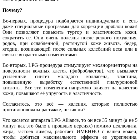
Почему?
Во-первых, процедура подбирается индивидуально и есть
даже специальные программы для коррекции дряблой кожи!
Они позволяют повысить тургор и эластичность кожи,
сократить ее. Они очень полезны после резкого похудения,
родов, при ослабленной, растянутой коже живота, бедер,
ягодиц, возникающей после сильных колебаний веса или в
связи с возрастными изменениями
Во-вторых, LPG-процедура стимулирует механорецепторы на
поверхности кожных клеток (фибробластов), что вызывает
усиленный синтез молодого коллагена, эластина,
повышенную выработку естественной гиалуроновой
кислоты. Все эти изменения напрямую влияют на качество
кожи, повышают её упругость и эластичность.
Согласитесь, это всё — явления, которые полностью
противоположны растяжке, не так ли?
Что касается аппарата LPG Alliance, то он все 35 минут (а не 5
минут как это было в прошлых версиях) помимо целлюлита,
жира, застоев лимфы, работает ИМЕННО с вашей кожей,
чтобы добиться максимального эффекта ее укрепления,