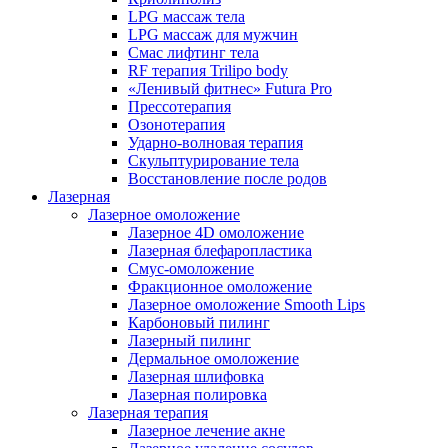
LPG массаж тела
LPG массаж для мужчин
Смас лифтинг тела
RF терапия Trilipo body
«Ленивый фитнес» Futura Pro
Прессотерапия
Озонотерапия
Ударно-волновая терапия
Скульптурирование тела
Восстановление после родов
Лазерная
Лазерное омоложение
Лазерное 4D омоложение
Лазерная блефаропластика
Смус-омоложение
Фракционное омоложение
Лазерное омоложение Smooth Lips
Карбоновый пилинг
Лазерный пилинг
Дермальное омоложение
Лазерная шлифовка
Лазерная полировка
Лазерная терапия
Лазерное лечение акне