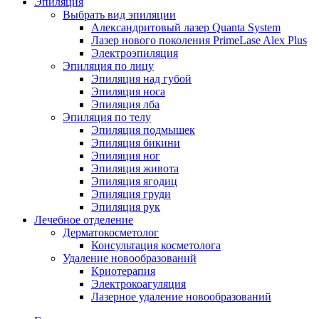
Эпиляция
Выбрать вид эпиляции
Александритовый лазер Quanta System
Лазер нового поколения PrimeLase Alex Plus
Электроэпиляция
Эпиляция по лицу
Эпиляция над губой
Эпиляция носа
Эпиляция лба
Эпиляция по телу
Эпиляция подмышек
Эпиляция бикини
Эпиляция ног
Эпиляция живота
Эпиляция ягодиц
Эпиляция груди
Эпиляция рук
Лечебное отделение
Дерматокосметолог
Консультация косметолога
Удаление новообразований
Криотерапия
Электрокоагуляция
Лазерное удаление новообразований