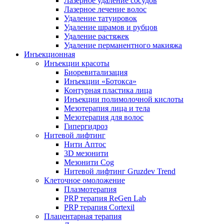
Лазерное удаление сосудов
Лазерное лечение волос
Удаление татуировок
Удаление шрамов и рубцов
Удаление растяжек
Удаление перманентного макияжа
Инъекционная
Инъекции красоты
Биоревитализация
Инъекции «Ботокса»
Контурная пластика лица
Инъекции полимолочной кислоты
Мезотерапия лица и тела
Мезотерапия для волос
Гипергидроз
Нитевой лифтинг
Нити Аптос
3D мезонити
Мезонити Cog
Нитевой лифтинг Gruzdev Trend
Клеточное омоложение
Плазмотерапия
PRP терапия ReGen Lab
PRP терапия Cortexil
Плацентарная терапия