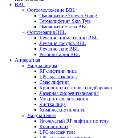
BBL
Фотоомоложение BBL
Омоложение Forever Young
Термолифтинг Skin Tyte
Омоложение тела BBL
Фототерапия BBL
Лечение пигментации BBL
Лечение сосудов BBL
Лечение акне BBL
Реабилитация BBL
Аппаратная
Уход за лицом
RF-лифтинг лица
LPG массаж лица
Смас лифтинг
Криолиполиз второго подбородка
Лазерная биоревитализация
Микротоковая терапия
Чистка лица
Химические пилинги
Уход за телом
Игольчатый RF лифтинг по телу
Криолиполиз
LPG массаж тела
LPG массаж для мужчин