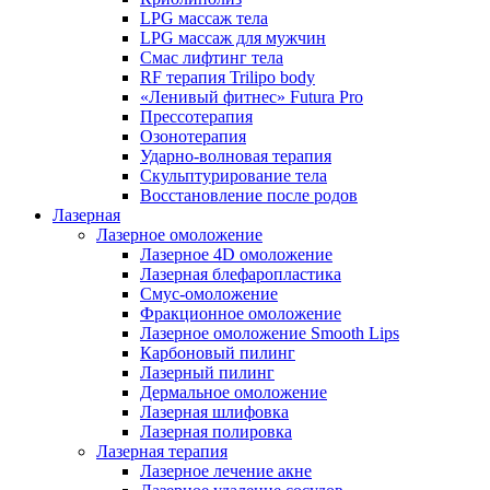
LPG массаж тела
LPG массаж для мужчин
Смас лифтинг тела
RF терапия Trilipo body
«Ленивый фитнес» Futura Pro
Прессотерапия
Озонотерапия
Ударно-волновая терапия
Скульптурирование тела
Восстановление после родов
Лазерная
Лазерное омоложение
Лазерное 4D омоложение
Лазерная блефаропластика
Смус-омоложение
Фракционное омоложение
Лазерное омоложение Smooth Lips
Карбоновый пилинг
Лазерный пилинг
Дермальное омоложение
Лазерная шлифовка
Лазерная полировка
Лазерная терапия
Лазерное лечение акне