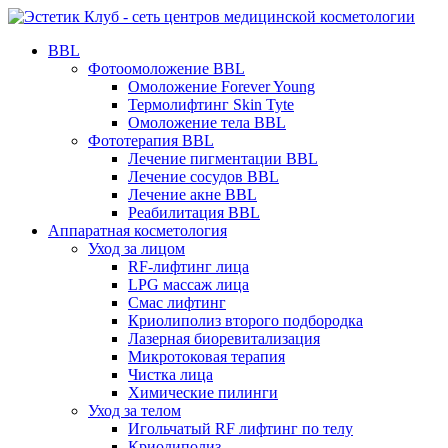
BBL
Фотоомоложение BBL
Омоложение Forever Young
Термолифтинг Skin Tyte
Омоложение тела BBL
Фототерапия BBL
Лечение пигментации BBL
Лечение сосудов BBL
Лечение акне BBL
Реабилитация BBL
Аппаратная косметология
Уход за лицом
RF-лифтинг лица
LPG массаж лица
Смас лифтинг
Криолиполиз второго подбородка
Лазерная биоревитализация
Микротоковая терапия
Чистка лица
Химические пилинги
Уход за телом
Игольчатый RF лифтинг по телу
Криолиполиз