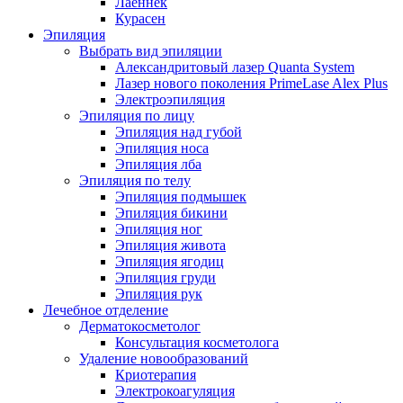
Лаеннек
Курасен
Эпиляция
Выбрать вид эпиляции
Александритовый лазер Quanta System
Лазер нового поколения PrimeLase Alex Plus
Электроэпиляция
Эпиляция по лицу
Эпиляция над губой
Эпиляция носа
Эпиляция лба
Эпиляция по телу
Эпиляция подмышек
Эпиляция бикини
Эпиляция ног
Эпиляция живота
Эпиляция ягодиц
Эпиляция груди
Эпиляция рук
Лечебное отделение
Дерматокосметолог
Консультация косметолога
Удаление новообразований
Криотерапия
Электрокоагуляция