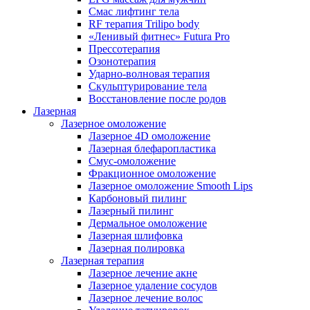
Смас лифтинг тела
RF терапия Trilipo body
«Ленивый фитнес» Futura Pro
Прессотерапия
Озонотерапия
Ударно-волновая терапия
Скульптурирование тела
Восстановление после родов
Лазерная
Лазерное омоложение
Лазерное 4D омоложение
Лазерная блефаропластика
Смус-омоложение
Фракционное омоложение
Лазерное омоложение Smooth Lips
Карбоновый пилинг
Лазерный пилинг
Дермальное омоложение
Лазерная шлифовка
Лазерная полировка
Лазерная терапия
Лазерное лечение акне
Лазерное удаление сосудов
Лазерное лечение волос