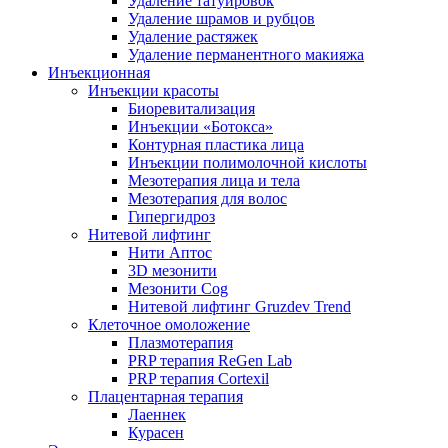
Удаление татуировок
Удаление шрамов и рубцов
Удаление растяжек
Удаление перманентного макияжа
Инъекционная
Инъекции красоты
Биоревитализация
Инъекции «Ботокса»
Контурная пластика лица
Инъекции полимолочной кислоты
Мезотерапия лица и тела
Мезотерапия для волос
Гипергидроз
Нитевой лифтинг
Нити Аптос
3D мезонити
Мезонити Cog
Нитевой лифтинг Gruzdev Trend
Клеточное омоложение
Плазмотерапия
PRP терапия ReGen Lab
PRP терапия Cortexil
Плацентарная терапия
Лаеннек
Курасен