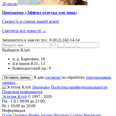
20 июля
Программа «Эффект отпуска для лица»
Свежесть и сияние вашей кожи!
Смотреть все новости →
Запишитесь к нам по тел.:
8 (812) 242-14-14
Выберите Клуб
н. р. Карповки, 16
4-я линия В.О., 13
Комендантский пр., 9
Я даю
согласие
на обработку
персональных
данных
.
Лицензии
Политика конфиденциальности
Правовая информация
Эстетик Клуб
© 1997 - 2026
Пн - Сб с 09:00 до 21:00,
Вс с 10:00 до 20:00
Информация
О нас
Отзывы
Врачи
Акции
Награды
Статьи
Вакансии