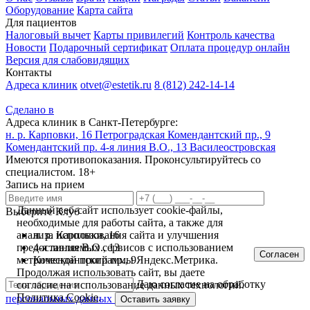
Оборудование
Карта сайта
Для пациентов
Налоговый вычет
Карты привилегий
Контроль качества
Новости
Подарочный сертификат
Оплата процедур онлайн
Версия для слабовидящих
Контакты
Адреса клиник
otvet@estetik.ru
8 (812) 242-14-14
Сделано в
Адреса клиник в Санкт-Петербурге:
н. р. Карповки, 16
Петроградская
Комендантский пр., 9
Комендантский пр.
4-я линия В.О., 13
Василеостровская
Имеются противопоказания. Проконсультируйтесь со
специалистом. 18+
Запись на прием
Данный веб-сайт использует cookie-файлы,
Выберите Клуб
необходимые для работы сайта, а также для
анализа использования сайта и улучшения
н. р. Карповки, 16
предоставляемых сервисов с использованием
4-я линия В.О., 13
Согласен
метрической программы Яндекс.Метрика.
Комендантский пр., 9
Продолжая использовать сайт, вы даете
Даю согласие на обработку
согласие на использование данных технологий.
Политика Cookie
.
персональных данных