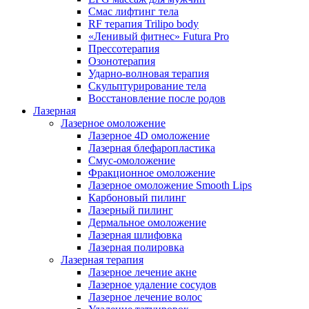
Смас лифтинг тела
RF терапия Trilipo body
«Ленивый фитнес» Futura Pro
Прессотерапия
Озонотерапия
Ударно-волновая терапия
Скульптурирование тела
Восстановление после родов
Лазерная
Лазерное омоложение
Лазерное 4D омоложение
Лазерная блефаропластика
Смус-омоложение
Фракционное омоложение
Лазерное омоложение Smooth Lips
Карбоновый пилинг
Лазерный пилинг
Дермальное омоложение
Лазерная шлифовка
Лазерная полировка
Лазерная терапия
Лазерное лечение акне
Лазерное удаление сосудов
Лазерное лечение волос