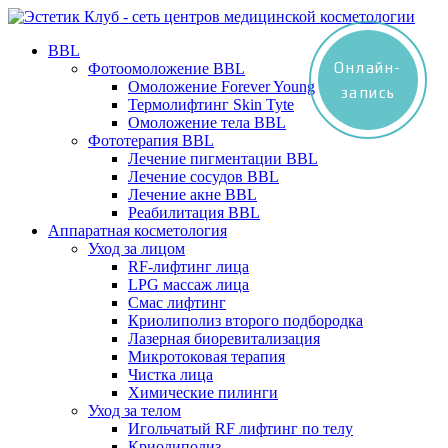
BBL
Онлайн-
Фотоомоложение BBL
Омоложение Forever Young
запись
Термолифтинг Skin Tyte
Омоложение тела BBL
Фототерапия BBL
Лечение пигментации BBL
Лечение сосудов BBL
Лечение акне BBL
Реабилитация BBL
Аппаратная косметология
Уход за лицом
RF-лифтинг лица
LPG массаж лица
Смас лифтинг
Криолиполиз второго подбородка
Лазерная биоревитализация
Микротоковая терапия
Чистка лица
Химические пилинги
Уход за телом
Игольчатый RF лифтинг по телу
Криолиполиз