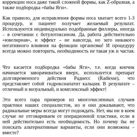
коррекции носа даже такой сложной формы, как Z-образная, а
также подбородка «бабы Яги».
Как правило, для исправления формы носа хватает всего 1-3
процедур, и пациент получает желаемый результат.
Используются индивидуально подобранные филлеры, иногда
– в сочетании с ботулотоксином. Да, работа действительно
«ювелирная», и эффект – не навсегда, но зато никакого
негативного влияния на функции организма! И процедуру
всегда можно повторить, необходимость не такая уж и частая.
⠀
Что касается подбородка «бабы Яги», т.е. когда кончик
начинается заворачиваться вверх, используется препарат
долговременного действия Радиесс (Radiesse), что
представляет собой гидроксиапатит кальция. В результате –
отличный и визуальный, и комплексный эффект!
Это всего пара примеров из многочисленных случаев
практики наших специалистов, но и они доказывают, что
радикальные меры всегда могут подождать. Нет, мы ни в коем
случае не отговариваем от операционной пластики, если в
ней действительно есть необходимость. Но почему бы не
поискать альтернативные варианты, если они возможны –
вместе?