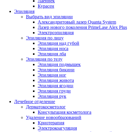
Лаеннек
Курасен
Эпиляция
Выбрать вид эпиляции
Александритовый лазер Quanta System
Лазер нового поколения PrimeLase Alex Plus
Электроэпиляция
Эпиляция по лицу
Эпиляция над губой
Эпиляция носа
Эпиляция лба
Эпиляция по телу
Эпиляция подмышек
Эпиляция бикини
Эпиляция ног
Эпиляция живота
Эпиляция ягодиц
Эпиляция груди
Эпиляция рук
Лечебное отделение
Дерматокосметолог
Консультация косметолога
Удаление новообразований
Криотерапия
Электрокоагуляция