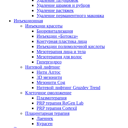
Удаление татуировок
Удаление шрамов и рубцов
Удаление растяжек
Удаление перманентного макияжа
Инъекционная
Инъекции красоты
Биоревитализация
Инъекции «Ботокса»
Контурная пластика лица
Инъекции полимолочной кислоты
Мезотерапия лица и тела
Мезотерапия для волос
Гипергидроз
Нитевой лифтинг
Нити Аптос
3D мезонити
Мезонити Cog
Нитевой лифтинг Gruzdev Trend
Клеточное омоложение
Плазмотерапия
PRP терапия ReGen Lab
PRP терапия Cortexil
Плацентарная терапия
Лаеннек
Курасен