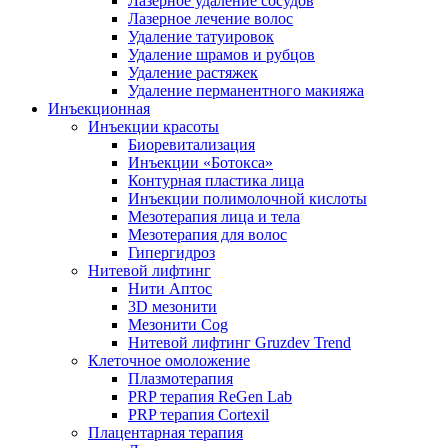
Лазерное удаление сосудов
Лазерное лечение волос
Удаление татуировок
Удаление шрамов и рубцов
Удаление растяжек
Удаление перманентного макияжа
Инъекционная
Инъекции красоты
Биоревитализация
Инъекции «Ботокса»
Контурная пластика лица
Инъекции полимолочной кислоты
Мезотерапия лица и тела
Мезотерапия для волос
Гипергидроз
Нитевой лифтинг
Нити Аптос
3D мезонити
Мезонити Cog
Нитевой лифтинг Gruzdev Trend
Клеточное омоложение
Плазмотерапия
PRP терапия ReGen Lab
PRP терапия Cortexil
Плацентарная терапия