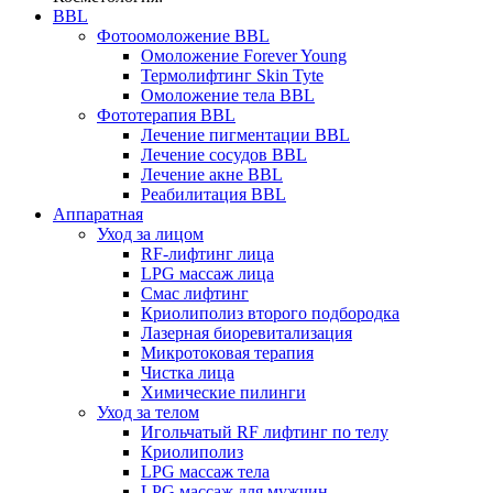
BBL
Фотоомоложение BBL
Омоложение Forever Young
Термолифтинг Skin Tyte
Омоложение тела BBL
Фототерапия BBL
Лечение пигментации BBL
Лечение сосудов BBL
Лечение акне BBL
Реабилитация BBL
Аппаратная
Уход за лицом
RF-лифтинг лица
LPG массаж лица
Смас лифтинг
Криолиполиз второго подбородка
Лазерная биоревитализация
Микротоковая терапия
Чистка лица
Химические пилинги
Уход за телом
Игольчатый RF лифтинг по телу
Криолиполиз
LPG массаж тела
LPG массаж для мужчин