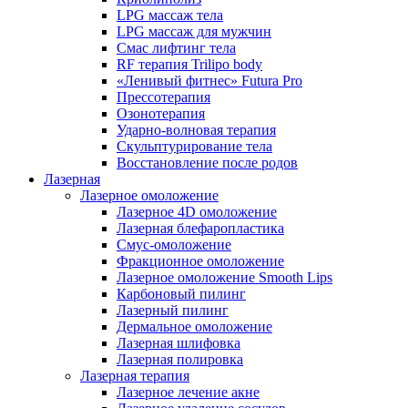
LPG массаж тела
LPG массаж для мужчин
Смас лифтинг тела
RF терапия Trilipo body
«Ленивый фитнес» Futura Pro
Прессотерапия
Озонотерапия
Ударно-волновая терапия
Скульптурирование тела
Восстановление после родов
Лазерная
Лазерное омоложение
Лазерное 4D омоложение
Лазерная блефаропластика
Смус-омоложение
Фракционное омоложение
Лазерное омоложение Smooth Lips
Карбоновый пилинг
Лазерный пилинг
Дермальное омоложение
Лазерная шлифовка
Лазерная полировка
Лазерная терапия
Лазерное лечение акне