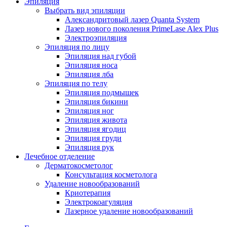
Эпиляция
Выбрать вид эпиляции
Александритовый лазер Quanta System
Лазер нового поколения PrimeLase Alex Plus
Электроэпиляция
Эпиляция по лицу
Эпиляция над губой
Эпиляция носа
Эпиляция лба
Эпиляция по телу
Эпиляция подмышек
Эпиляция бикини
Эпиляция ног
Эпиляция живота
Эпиляция ягодиц
Эпиляция груди
Эпиляция рук
Лечебное отделение
Дерматокосметолог
Консультация косметолога
Удаление новообразований
Криотерапия
Электрокоагуляция
Лазерное удаление новообразований