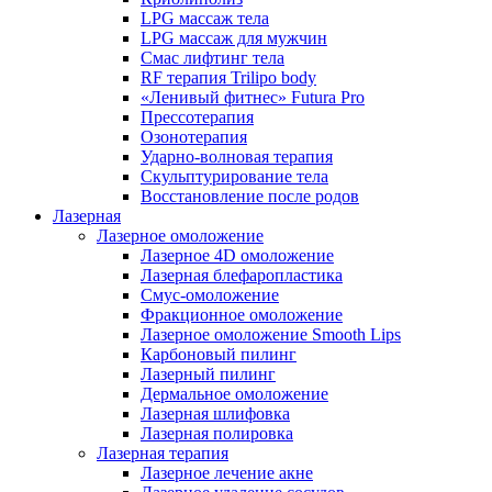
LPG массаж тела
LPG массаж для мужчин
Смас лифтинг тела
RF терапия Trilipo body
«Ленивый фитнес» Futura Pro
Прессотерапия
Озонотерапия
Ударно-волновая терапия
Скульптурирование тела
Восстановление после родов
Лазерная
Лазерное омоложение
Лазерное 4D омоложение
Лазерная блефаропластика
Смус-омоложение
Фракционное омоложение
Лазерное омоложение Smooth Lips
Карбоновый пилинг
Лазерный пилинг
Дермальное омоложение
Лазерная шлифовка
Лазерная полировка
Лазерная терапия
Лазерное лечение акне