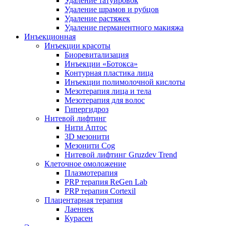
Удаление татуировок
Удаление шрамов и рубцов
Удаление растяжек
Удаление перманентного макияжа
Инъекционная
Инъекции красоты
Биоревитализация
Инъекции «Ботокса»
Контурная пластика лица
Инъекции полимолочной кислоты
Мезотерапия лица и тела
Мезотерапия для волос
Гипергидроз
Нитевой лифтинг
Нити Аптос
3D мезонити
Мезонити Cog
Нитевой лифтинг Gruzdev Trend
Клеточное омоложение
Плазмотерапия
PRP терапия ReGen Lab
PRP терапия Cortexil
Плацентарная терапия
Лаеннек
Курасен