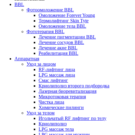
BBL
Фотоомоложение BBL
Омоложение Forever Young
Термолифтинг Skin Tyte
Омоложение тела BBL
Фототерапия BBL
Лечение пигментации BBL
Лечение сосудов BBL
Лечение акне BBL
Реабилитация BBL
Аппаратная
Уход за лицом
RF-лифтинг лица
LPG массаж лица
Смас лифтинг
Криолиполиз второго подбородка
Лазерная биоревитализация
Микротоковая терапия
Чистка лица
Химические пилинги
Уход за телом
Игольчатый RF лифтинг по телу
Криолиполиз
LPG массаж тела
LPG массаж для мужчин