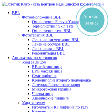
BBL
Онлайн-
Фотоомоложение BBL
Омоложение Forever Young
запись
Термолифтинг Skin Tyte
Омоложение тела BBL
Фототерапия BBL
Лечение пигментации BBL
Лечение сосудов BBL
Лечение акне BBL
Реабилитация BBL
Аппаратная косметология
Уход за лицом
RF-лифтинг лица
LPG массаж лица
Смас лифтинг
Криолиполиз второго подбородка
Лазерная биоревитализация
Микротоковая терапия
Чистка лица
Химические пилинги
Уход за телом
Игольчатый RF лифтинг по телу
Криолиполиз