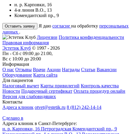
н. р. Карповки, 16
4-я линия В.О., 13
Комендантский пр., 9
Я даю
согласие
на обработку
персональных
данных
.
Лицензии
Политика конфиденциальности
Правовая информация
Эстетик Клуб
© 1997 - 2026
Пн - Сб с 09:00 до 21:00,
Вс с 10:00 до 20:00
Информация
О нас
Отзывы
Врачи
Акции
Награды
Статьи
Вакансии
Оборудование
Карта сайта
Для пациентов
Налоговый вычет
Карты привилегий
Контроль качества
Новости
Подарочный сертификат
Оплата процедур онлайн
Версия для слабовидящих
Контакты
Адреса клиник
otvet@estetik.ru
8 (812) 242-14-14
Сделано в
Адреса клиник в Санкт-Петербурге:
н. р. Карповки, 16
Петроградская
Комендантский пр., 9