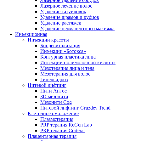
Лазерное удаление сосудов
Лазерное лечение волос
Удаление татуировок
Удаление шрамов и рубцов
Удаление растяжек
Удаление перманентного макияжа
Инъекционная
Инъекции красоты
Биоревитализация
Инъекции «Ботокса»
Контурная пластика лица
Инъекции полимолочной кислоты
Мезотерапия лица и тела
Мезотерапия для волос
Гипергидроз
Нитевой лифтинг
Нити Аптос
3D мезонити
Мезонити Cog
Нитевой лифтинг Gruzdev Trend
Клеточное омоложение
Плазмотерапия
PRP терапия ReGen Lab
PRP терапия Cortexil
Плацентарная терапия