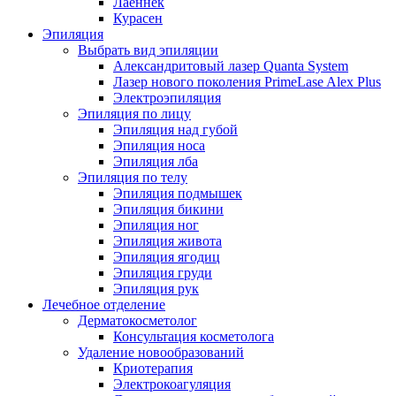
Лаеннек
Курасен
Эпиляция
Выбрать вид эпиляции
Александритовый лазер Quanta System
Лазер нового поколения PrimeLase Alex Plus
Электроэпиляция
Эпиляция по лицу
Эпиляция над губой
Эпиляция носа
Эпиляция лба
Эпиляция по телу
Эпиляция подмышек
Эпиляция бикини
Эпиляция ног
Эпиляция живота
Эпиляция ягодиц
Эпиляция груди
Эпиляция рук
Лечебное отделение
Дерматокосметолог
Консультация косметолога
Удаление новообразований
Криотерапия
Электрокоагуляция