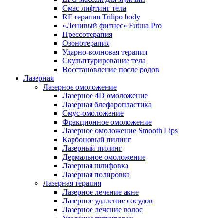
Смас лифтинг тела
RF терапия Trilipo body
«Ленивый фитнес» Futura Pro
Прессотерапия
Озонотерапия
Ударно-волновая терапия
Скульптурирование тела
Восстановление после родов
Лазерная
Лазерное омоложение
Лазерное 4D омоложение
Лазерная блефаропластика
Смус-омоложение
Фракционное омоложение
Лазерное омоложение Smooth Lips
Карбоновый пилинг
Лазерный пилинг
Дермальное омоложение
Лазерная шлифовка
Лазерная полировка
Лазерная терапия
Лазерное лечение акне
Лазерное удаление сосудов
Лазерное лечение волос