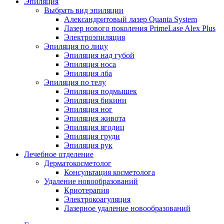
Эпиляция
Выбрать вид эпиляции
Александритовый лазер Quanta System
Лазер нового поколения PrimeLase Alex Plus
Электроэпиляция
Эпиляция по лицу
Эпиляция над губой
Эпиляция носа
Эпиляция лба
Эпиляция по телу
Эпиляция подмышек
Эпиляция бикини
Эпиляция ног
Эпиляция живота
Эпиляция ягодиц
Эпиляция груди
Эпиляция рук
Лечебное отделение
Дерматокосметолог
Консультация косметолога
Удаление новообразований
Криотерапия
Электрокоагуляция
Лазерное удаление новообразований