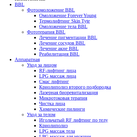
BBL
Фотоомоложение BBL
Омоложение Forever Young
Термолифтинг Skin Tyte
Омоложение тела BBL
Фототерапия BBL
Лечение пигментации BBL
Лечение сосудов BBL
Лечение акне BBL
Реабилитация BBL
Аппаратная
Уход за лицом
RF-лифтинг лица
LPG массаж лица
Смас лифтинг
Криолиполиз второго подбородка
Лазерная биоревитализация
Микротоковая терапия
Чистка лица
Химические пилинги
Уход за телом
Игольчатый RF лифтинг по телу
Криолиполиз
LPG массаж тела
LPG массаж для мужчин