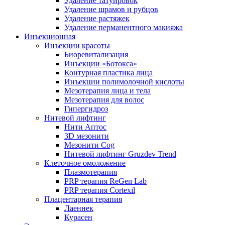
Удаление татуировок
Удаление шрамов и рубцов
Удаление растяжек
Удаление перманентного макияжа
Инъекционная
Инъекции красоты
Биоревитализация
Инъекции «Ботокса»
Контурная пластика лица
Инъекции полимолочной кислоты
Мезотерапия лица и тела
Мезотерапия для волос
Гипергидроз
Нитевой лифтинг
Нити Аптос
3D мезонити
Мезонити Cog
Нитевой лифтинг Gruzdev Trend
Клеточное омоложение
Плазмотерапия
PRP терапия ReGen Lab
PRP терапия Cortexil
Плацентарная терапия
Лаеннек
Курасен