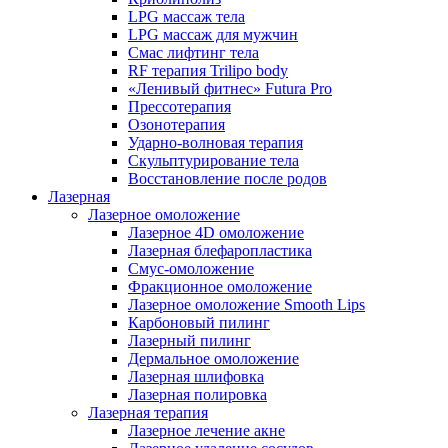
LPG массаж тела
LPG массаж для мужчин
Смас лифтинг тела
RF терапия Trilipo body
«Ленивый фитнес» Futura Pro
Прессотерапия
Озонотерапия
Ударно-волновая терапия
Скульптурирование тела
Восстановление после родов
Лазерная
Лазерное омоложение
Лазерное 4D омоложение
Лазерная блефаропластика
Смус-омоложение
Фракционное омоложение
Лазерное омоложение Smooth Lips
Карбоновый пилинг
Лазерный пилинг
Дермальное омоложение
Лазерная шлифовка
Лазерная полировка
Лазерная терапия
Лазерное лечение акне