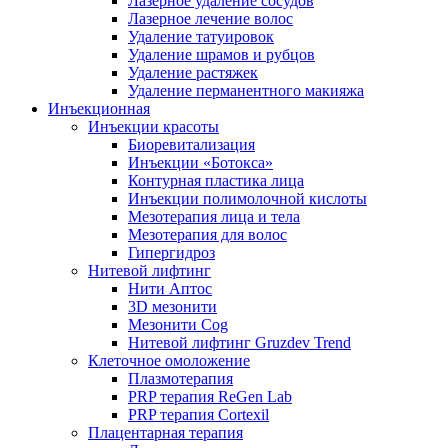
Лазерное удаление сосудов
Лазерное лечение волос
Удаление татуировок
Удаление шрамов и рубцов
Удаление растяжек
Удаление перманентного макияжа
Инъекционная
Инъекции красоты
Биоревитализация
Инъекции «Ботокса»
Контурная пластика лица
Инъекции полимолочной кислоты
Мезотерапия лица и тела
Мезотерапия для волос
Гипергидроз
Нитевой лифтинг
Нити Аптос
3D мезонити
Мезонити Cog
Нитевой лифтинг Gruzdev Trend
Клеточное омоложение
Плазмотерапия
PRP терапия ReGen Lab
PRP терапия Cortexil
Плацентарная терапия