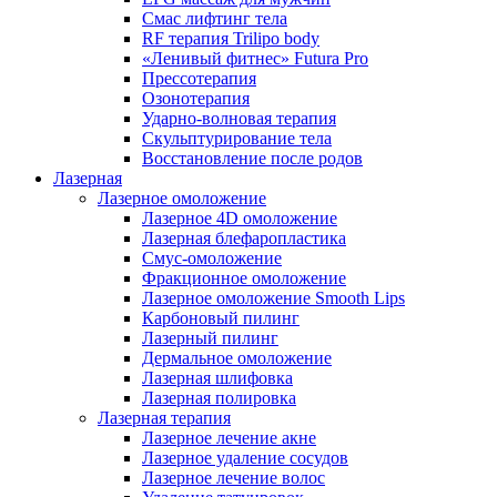
Смас лифтинг тела
RF терапия Trilipo body
«Ленивый фитнес» Futura Pro
Прессотерапия
Озонотерапия
Ударно-волновая терапия
Скульптурирование тела
Восстановление после родов
Лазерная
Лазерное омоложение
Лазерное 4D омоложение
Лазерная блефаропластика
Смус-омоложение
Фракционное омоложение
Лазерное омоложение Smooth Lips
Карбоновый пилинг
Лазерный пилинг
Дермальное омоложение
Лазерная шлифовка
Лазерная полировка
Лазерная терапия
Лазерное лечение акне
Лазерное удаление сосудов
Лазерное лечение волос