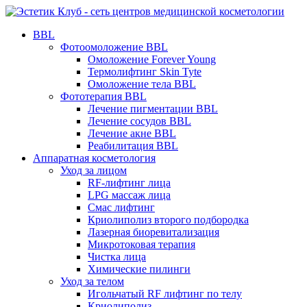
BBL
Фотоомоложение BBL
Омоложение Forever Young
Термолифтинг Skin Tyte
Омоложение тела BBL
Фототерапия BBL
Лечение пигментации BBL
Лечение сосудов BBL
Лечение акне BBL
Реабилитация BBL
Аппаратная косметология
Уход за лицом
RF-лифтинг лица
LPG массаж лица
Смас лифтинг
Криолиполиз второго подбородка
Лазерная биоревитализация
Микротоковая терапия
Чистка лица
Химические пилинги
Уход за телом
Игольчатый RF лифтинг по телу
Криолиполиз