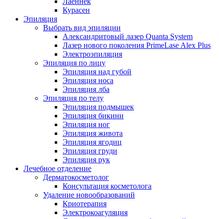
Лаеннек
Курасен
Эпиляция
Выбрать вид эпиляции
Александритовый лазер Quanta System
Лазер нового поколения PrimeLase Alex Plus
Электроэпиляция
Эпиляция по лицу
Эпиляция над губой
Эпиляция носа
Эпиляция лба
Эпиляция по телу
Эпиляция подмышек
Эпиляция бикини
Эпиляция ног
Эпиляция живота
Эпиляция ягодиц
Эпиляция груди
Эпиляция рук
Лечебное отделение
Дерматокосметолог
Консультация косметолога
Удаление новообразований
Криотерапия
Электрокоагуляция