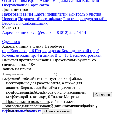
О нас
Отзывы
Врачи
Акции
Награды
Статьи
Вакансии
Оборудование
Карта сайта
Для пациентов
Налоговый вычет
Карты привилегий
Контроль качества
Новости
Подарочный сертификат
Оплата процедур онлайн
Версия для слабовидящих
Контакты
Адреса клиник
otvet@estetik.ru
8 (812) 242-14-14
Сделано в
Адреса клиник в Санкт-Петербурге:
н. р. Карповки, 16
Петроградская
Комендантский пр., 9
Комендантский пр.
4-я линия В.О., 13
Василеостровская
Имеются противопоказания. Проконсультируйтесь со
специалистом. 18+
Запись на прием
Данный веб-сайт использует cookie-файлы,
Выберите Клуб
необходимые для работы сайта, а также для
анализа использования сайта и улучшения
н. р. Карповки, 16
предоставляемых сервисов с использованием
4-я линия В.О., 13
Согласен
метрической программы Яндекс.Метрика.
Комендантский пр., 9
Продолжая использовать сайт, вы даете
Даю согласие на обработку
согласие на использование данных технологий.
Политика Cookie
.
персональных данных