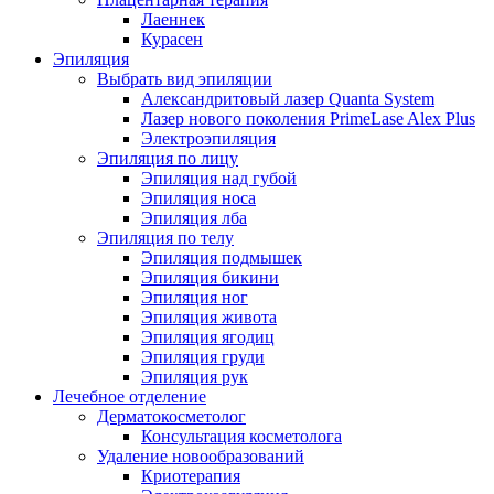
Лаеннек
Курасен
Эпиляция
Выбрать вид эпиляции
Александритовый лазер Quanta System
Лазер нового поколения PrimeLase Alex Plus
Электроэпиляция
Эпиляция по лицу
Эпиляция над губой
Эпиляция носа
Эпиляция лба
Эпиляция по телу
Эпиляция подмышек
Эпиляция бикини
Эпиляция ног
Эпиляция живота
Эпиляция ягодиц
Эпиляция груди
Эпиляция рук
Лечебное отделение
Дерматокосметолог
Консультация косметолога
Удаление новообразований
Криотерапия