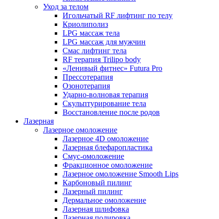
Уход за телом
Игольчатый RF лифтинг по телу
Криолиполиз
LPG массаж тела
LPG массаж для мужчин
Смас лифтинг тела
RF терапия Trilipo body
«Ленивый фитнес» Futura Pro
Прессотерапия
Озонотерапия
Ударно-волновая терапия
Скульптурирование тела
Восстановление после родов
Лазерная
Лазерное омоложение
Лазерное 4D омоложение
Лазерная блефаропластика
Смус-омоложение
Фракционное омоложение
Лазерное омоложение Smooth Lips
Карбоновый пилинг
Лазерный пилинг
Дермальное омоложение
Лазерная шлифовка
Лазерная полировка