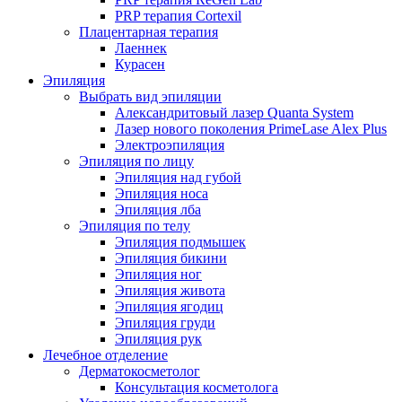
PRP терапия Cortexil
Плацентарная терапия
Лаеннек
Курасен
Эпиляция
Выбрать вид эпиляции
Александритовый лазер Quanta System
Лазер нового поколения PrimeLase Alex Plus
Электроэпиляция
Эпиляция по лицу
Эпиляция над губой
Эпиляция носа
Эпиляция лба
Эпиляция по телу
Эпиляция подмышек
Эпиляция бикини
Эпиляция ног
Эпиляция живота
Эпиляция ягодиц
Эпиляция груди
Эпиляция рук
Лечебное отделение
Дерматокосметолог
Консультация косметолога