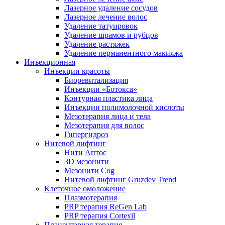
Лазерное удаление сосудов
Лазерное лечение волос
Удаление татуировок
Удаление шрамов и рубцов
Удаление растяжек
Удаление перманентного макияжа
Инъекционная
Инъекции красоты
Биоревитализация
Инъекции «Ботокса»
Контурная пластика лица
Инъекции полимолочной кислоты
Мезотерапия лица и тела
Мезотерапия для волос
Гипергидроз
Нитевой лифтинг
Нити Аптос
3D мезонити
Мезонити Cog
Нитевой лифтинг Gruzdev Trend
Клеточное омоложение
Плазмотерапия
PRP терапия ReGen Lab
PRP терапия Cortexil
Плацентарная терапия