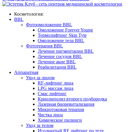
Косметология:
BBL
Фотоомоложение BBL
Омоложение Forever Young
Термолифтинг Skin Tyte
Омоложение тела BBL
Фототерапия BBL
Лечение пигментации BBL
Лечение сосудов BBL
Лечение акне BBL
Реабилитация BBL
Аппаратная
Уход за лицом
RF-лифтинг лица
LPG массаж лица
Смас лифтинг
Криолиполиз второго подбородка
Лазерная биоревитализация
Микротоковая терапия
Чистка лица
Химические пилинги
Уход за телом
Игольчатый RF лифтинг по телу