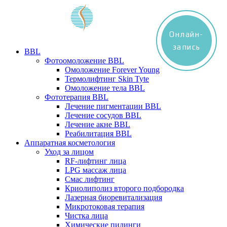
Онлайн-
запись
BBL
Фотоомоложение BBL
Омоложение Forever Young
Термолифтинг Skin Tyte
Омоложение тела BBL
Фототерапия BBL
Лечение пигментации BBL
Лечение сосудов BBL
Лечение акне BBL
Реабилитация BBL
Аппаратная косметология
Уход за лицом
RF-лифтинг лица
LPG массаж лица
Смас лифтинг
Криолиполиз второго подбородка
Лазерная биоревитализация
Микротоковая терапия
Чистка лица
Химические пилинги