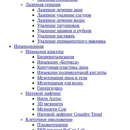
Лазерная терапия
Лазерное лечение акне
Лазерное удаление сосудов
Лазерное лечение волос
Удаление татуировок
Удаление шрамов и рубцов
Удаление растяжек
Удаление перманентного макияжа
Инъекционная
Инъекции красоты
Биоревитализация
Инъекции «Ботокса»
Контурная пластика лица
Инъекции полимолочной кислоты
Мезотерапия лица и тела
Мезотерапия для волос
Гипергидроз
Нитевой лифтинг
Нити Аптос
3D мезонити
Мезонити Cog
Нитевой лифтинг Gruzdev Trend
Клеточное омоложение
Плазмотерапия
PRP терапия ReGen Lab