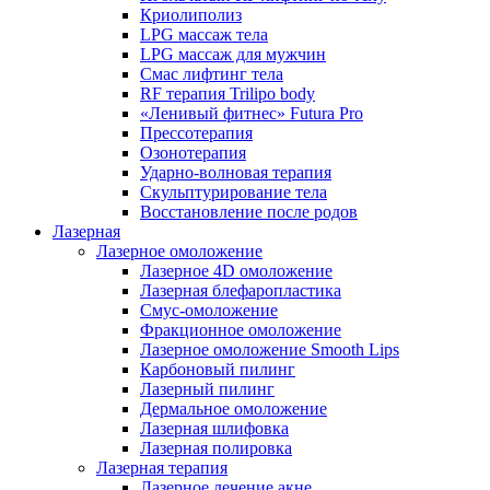
Криолиполиз
LPG массаж тела
LPG массаж для мужчин
Смас лифтинг тела
RF терапия Trilipo body
«Ленивый фитнес» Futura Pro
Прессотерапия
Озонотерапия
Ударно-волновая терапия
Скульптурирование тела
Восстановление после родов
Лазерная
Лазерное омоложение
Лазерное 4D омоложение
Лазерная блефаропластика
Смус-омоложение
Фракционное омоложение
Лазерное омоложение Smooth Lips
Карбоновый пилинг
Лазерный пилинг
Дермальное омоложение
Лазерная шлифовка
Лазерная полировка
Лазерная терапия
Лазерное лечение акне