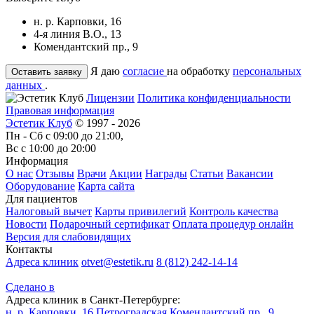
н. р. Карповки, 16
4-я линия В.О., 13
Комендантский пр., 9
Я даю
согласие
на обработку
персональных
данных
.
Лицензии
Политика конфиденциальности
Правовая информация
Эстетик Клуб
© 1997 - 2026
Пн - Сб с 09:00 до 21:00,
Вс с 10:00 до 20:00
Информация
О нас
Отзывы
Врачи
Акции
Награды
Статьи
Вакансии
Оборудование
Карта сайта
Для пациентов
Налоговый вычет
Карты привилегий
Контроль качества
Новости
Подарочный сертификат
Оплата процедур онлайн
Версия для слабовидящих
Контакты
Адреса клиник
otvet@estetik.ru
8 (812) 242-14-14
Сделано в
Адреса клиник в Санкт-Петербурге:
н. р. Карповки, 16
Петроградская
Комендантский пр., 9