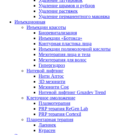
Удаление татуировок
Удаление шрамов и рубцов
Удаление растяжек
Удаление перманентного макияжа
Инъекционная
Инъекции красоты
Биоревитализация
Инъекции «Ботокса»
Контурная пластика лица
Инъекции полимолочной кислоты
Мезотерапия лица и тела
Мезотерапия для волос
Гипергидроз
Нитевой лифтинг
Нити Аптос
3D мезонити
Мезонити Cog
Нитевой лифтинг Gruzdev Trend
Клеточное омоложение
Плазмотерапия
PRP терапия ReGen Lab
PRP терапия Cortexil
Плацентарная терапия
Лаеннек
Курасен