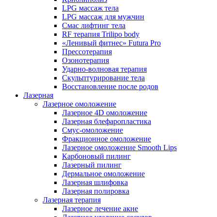
LPG массаж тела
LPG массаж для мужчин
Смас лифтинг тела
RF терапия Trilipo body
«Ленивый фитнес» Futura Pro
Прессотерапия
Озонотерапия
Ударно-волновая терапия
Скульптурирование тела
Восстановление после родов
Лазерная
Лазерное омоложение
Лазерное 4D омоложение
Лазерная блефаропластика
Смус-омоложение
Фракционное омоложение
Лазерное омоложение Smooth Lips
Карбоновый пилинг
Лазерный пилинг
Дермальное омоложение
Лазерная шлифовка
Лазерная полировка
Лазерная терапия
Лазерное лечение акне