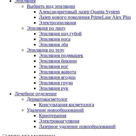
Эпиляция
Выбрать вид эпиляции
Александритовый лазер Quanta System
Лазер нового поколения PrimeLase Alex Plus
Электроэпиляция
Эпиляция по лицу
Эпиляция над губой
Эпиляция носа
Эпиляция лба
Эпиляция по телу
Эпиляция подмышек
Эпиляция бикини
Эпиляция ног
Эпиляция живота
Эпиляция ягодиц
Эпиляция груди
Эпиляция рук
Лечебное отделение
Дерматокосметолог
Консультация косметолога
Удаление новообразований
Криотерапия
Электрокоагуляция
Лазерное удаление новообразований