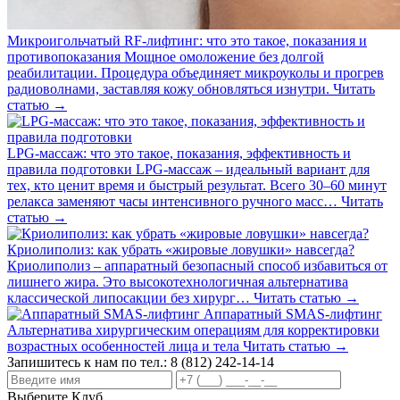
Микроигольчатый RF-лифтинг: что это такое, показания и
противопоказания
Мощное омоложение без долгой
реабилитации. Процедура объединяет микроуколы и прогрев
радиоволнами, заставляя кожу обновляться изнутри.
Читать
статью →
LPG-массаж: что это такое, показания, эффективность и
правила подготовки
LPG-массаж – идеальный вариант для
тех, кто ценит время и быстрый результат. Всего 30–60 минут
релакса заменяют часы интенсивного ручного масс…
Читать
статью →
Криолиполиз: как убрать «жировые ловушки» навсегда?
Криолиполиз – аппаратный безопасный способ избавиться от
лишнего жира. Это высокотехнологичная альтернатива
классической липосакции без хирург…
Читать статью →
Аппаратный SMAS-лифтинг
Альтернатива хирургическим операциям для корректировки
возрастных особенностей лица и тела
Читать статью →
Запишитесь к нам по тел.:
8 (812) 242-14-14
Выберите Клуб