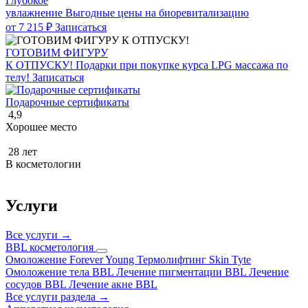
Глубокое
увлажнение
Выгодные цены на биоревитализацию
от 7 215 ₽
Записаться
ГОТОВИМ ФИГУРУ
К ОТПУСКУ!
Подарки при покупке курса LPG массажа по
телу!
Записаться
Подарочные сертификаты
4,9
Хорошее место
28
лет
В косметологии
Услуги
Все услуги →
BBL косметология
Омоложение Forever Young
Термолифтинг Skin Tyte
Омоложение тела BBL
Лечение пигментации BBL
Лечение
сосудов BBL
Лечение акне BBL
Все услуги раздела →