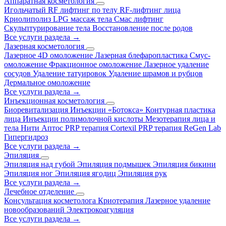
Аппаратная косметология
Игольчатый RF лифтинг по телу
RF-лифтинг лица
Криолиполиз
LPG массаж тела
Смас лифтинг
Скульптурирование тела
Восстановление после родов
Все услуги раздела →
Лазерная косметология
Лазерное 4D омоложение
Лазерная блефаропластика
Смус-
омоложение
Фракционное омоложение
Лазерное удаление
сосудов
Удаление татуировок
Удаление шрамов и рубцов
Дермальное омоложение
Все услуги раздела →
Инъекционная косметология
Биоревитализация
Инъекции «Ботокса»
Контурная пластика
лица
Инъекции полимолочной кислоты
Мезотерапия лица и
тела
Нити Аптос
PRP терапия Cortexil
PRP терапия ReGen Lab
Гипергидроз
Все услуги раздела →
Эпиляция
Эпиляция над губой
Эпиляция подмышек
Эпиляция бикини
Эпиляция ног
Эпиляция ягодиц
Эпиляция рук
Все услуги раздела →
Лечебное отделение
Консультация косметолога
Криотерапия
Лазерное удаление
новообразований
Электрокоагуляция
Все услуги раздела →