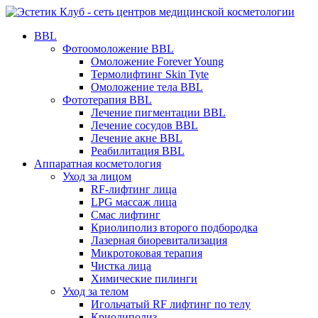
BBL
Фотоомоложение BBL
Омоложение Forever Young
Термолифтинг Skin Tyte
Омоложение тела BBL
Фототерапия BBL
Лечение пигментации BBL
Лечение сосудов BBL
Лечение акне BBL
Реабилитация BBL
Аппаратная косметология
Уход за лицом
RF-лифтинг лица
LPG массаж лица
Смас лифтинг
Криолиполиз второго подбородка
Лазерная биоревитализация
Микротоковая терапия
Чистка лица
Химические пилинги
Уход за телом
Игольчатый RF лифтинг по телу
Криолиполиз