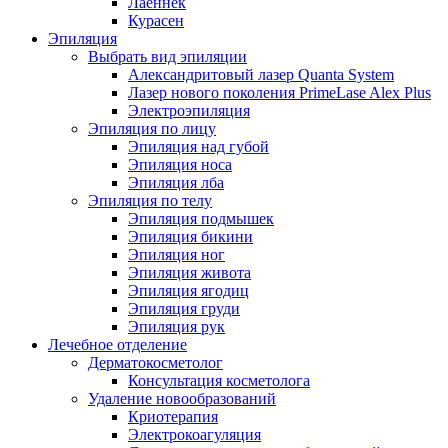
Лаеннек
Курасен
Эпиляция
Выбрать вид эпиляции
Александритовый лазер Quanta System
Лазер нового поколения PrimeLase Alex Plus
Электроэпиляция
Эпиляция по лицу
Эпиляция над губой
Эпиляция носа
Эпиляция лба
Эпиляция по телу
Эпиляция подмышек
Эпиляция бикини
Эпиляция ног
Эпиляция живота
Эпиляция ягодиц
Эпиляция груди
Эпиляция рук
Лечебное отделение
Дерматокосметолог
Консультация косметолога
Удаление новообразований
Криотерапия
Электрокоагуляция