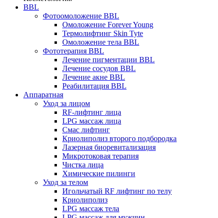
BBL
Фотоомоложение BBL
Омоложение Forever Young
Термолифтинг Skin Tyte
Омоложение тела BBL
Фототерапия BBL
Лечение пигментации BBL
Лечение сосудов BBL
Лечение акне BBL
Реабилитация BBL
Аппаратная
Уход за лицом
RF-лифтинг лица
LPG массаж лица
Смас лифтинг
Криолиполиз второго подбородка
Лазерная биоревитализация
Микротоковая терапия
Чистка лица
Химические пилинги
Уход за телом
Игольчатый RF лифтинг по телу
Криолиполиз
LPG массаж тела
LPG массаж для мужчин