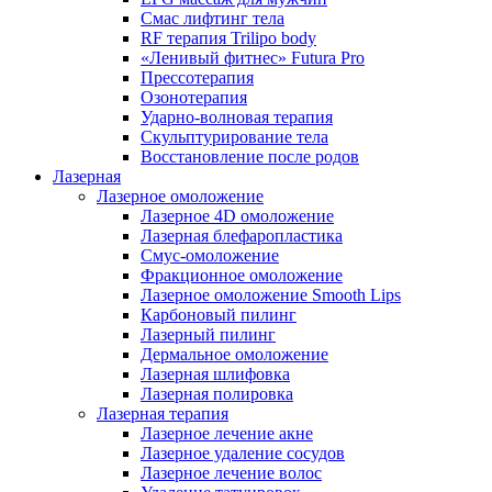
Смас лифтинг тела
RF терапия Trilipo body
«Ленивый фитнес» Futura Pro
Прессотерапия
Озонотерапия
Ударно-волновая терапия
Скульптурирование тела
Восстановление после родов
Лазерная
Лазерное омоложение
Лазерное 4D омоложение
Лазерная блефаропластика
Смус-омоложение
Фракционное омоложение
Лазерное омоложение Smooth Lips
Карбоновый пилинг
Лазерный пилинг
Дермальное омоложение
Лазерная шлифовка
Лазерная полировка
Лазерная терапия
Лазерное лечение акне
Лазерное удаление сосудов
Лазерное лечение волос