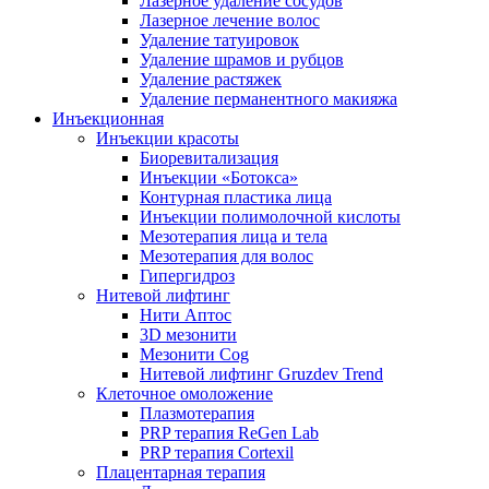
Лазерное удаление сосудов
Лазерное лечение волос
Удаление татуировок
Удаление шрамов и рубцов
Удаление растяжек
Удаление перманентного макияжа
Инъекционная
Инъекции красоты
Биоревитализация
Инъекции «Ботокса»
Контурная пластика лица
Инъекции полимолочной кислоты
Мезотерапия лица и тела
Мезотерапия для волос
Гипергидроз
Нитевой лифтинг
Нити Аптос
3D мезонити
Мезонити Cog
Нитевой лифтинг Gruzdev Trend
Клеточное омоложение
Плазмотерапия
PRP терапия ReGen Lab
PRP терапия Cortexil
Плацентарная терапия