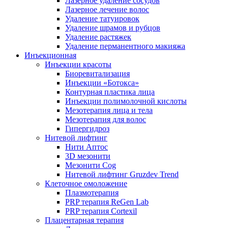
Лазерное удаление сосудов
Лазерное лечение волос
Удаление татуировок
Удаление шрамов и рубцов
Удаление растяжек
Удаление перманентного макияжа
Инъекционная
Инъекции красоты
Биоревитализация
Инъекции «Ботокса»
Контурная пластика лица
Инъекции полимолочной кислоты
Мезотерапия лица и тела
Мезотерапия для волос
Гипергидроз
Нитевой лифтинг
Нити Аптос
3D мезонити
Мезонити Cog
Нитевой лифтинг Gruzdev Trend
Клеточное омоложение
Плазмотерапия
PRP терапия ReGen Lab
PRP терапия Cortexil
Плацентарная терапия