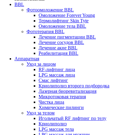
BBL
Фотоомоложение BBL
Омоложение Forever Young
Термолифтинг Skin Tyte
Омоложение тела BBL
Фототерапия BBL
Лечение пигментации BBL
Лечение сосудов BBL
Лечение акне BBL
Реабилитация BBL
Аппаратная
Уход за лицом
RF-лифтинг лица
LPG массаж лица
Смас лифтинг
Криолиполиз второго подбородка
Лазерная биоревитализация
Микротоковая терапия
Чистка лица
Химические пилинги
Уход за телом
Игольчатый RF лифтинг по телу
Криолиполиз
LPG массаж тела
LPG массаж для мужчин