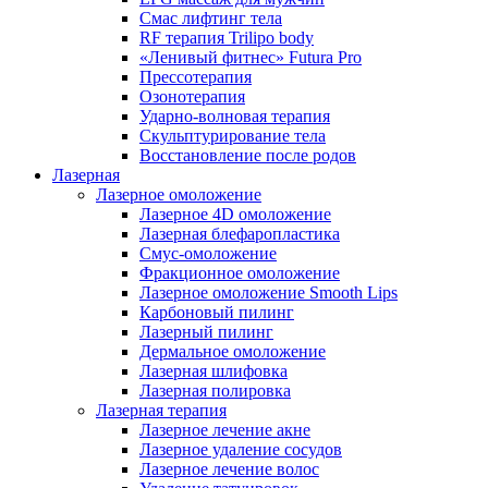
Смас лифтинг тела
RF терапия Trilipo body
«Ленивый фитнес» Futura Pro
Прессотерапия
Озонотерапия
Ударно-волновая терапия
Скульптурирование тела
Восстановление после родов
Лазерная
Лазерное омоложение
Лазерное 4D омоложение
Лазерная блефаропластика
Смус-омоложение
Фракционное омоложение
Лазерное омоложение Smooth Lips
Карбоновый пилинг
Лазерный пилинг
Дермальное омоложение
Лазерная шлифовка
Лазерная полировка
Лазерная терапия
Лазерное лечение акне
Лазерное удаление сосудов
Лазерное лечение волос