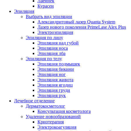
Лаеннек
Курасен
Эпиляция
Выбрать вид эпиляции
Александритовый лазер Quanta System
Лазер нового поколения PrimeLase Alex Plus
Электроэпиляция
Эпиляция по лицу
Эпиляция над губой
Эпиляция носа
Эпиляция лба
Эпиляция по телу
Эпиляция подмышек
Эпиляция бикини
Эпиляция ног
Эпиляция живота
Эпиляция ягодиц
Эпиляция груди
Эпиляция рук
Лечебное отделение
Дерматокосметолог
Консультация косметолога
Удаление новообразований
Криотерапия
Электрокоагуляция