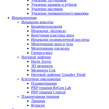
Удаление татуировок
Удаление шрамов и рубцов
Удаление растяжек
Удаление перманентного макияжа
Инъекционная
Инъекции красоты
Биоревитализация
Инъекции «Ботокса»
Контурная пластика лица
Инъекции полимолочной кислоты
Мезотерапия лица и тела
Мезотерапия для волос
Гипергидроз
Нитевой лифтинг
Нити Аптос
3D мезонити
Мезонити Cog
Нитевой лифтинг Gruzdev Trend
Клеточное омоложение
Плазмотерапия
PRP терапия ReGen Lab
PRP терапия Cortexil
Плацентарная терапия
Лаеннек
Курасен