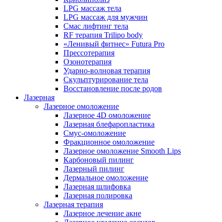
LPG массаж тела
LPG массаж для мужчин
Смас лифтинг тела
RF терапия Trilipo body
«Ленивый фитнес» Futura Pro
Прессотерапия
Озонотерапия
Ударно-волновая терапия
Скульптурирование тела
Восстановление после родов
Лазерная
Лазерное омоложение
Лазерное 4D омоложение
Лазерная блефаропластика
Смус-омоложение
Фракционное омоложение
Лазерное омоложение Smooth Lips
Карбоновый пилинг
Лазерный пилинг
Дермальное омоложение
Лазерная шлифовка
Лазерная полировка
Лазерная терапия
Лазерное лечение акне