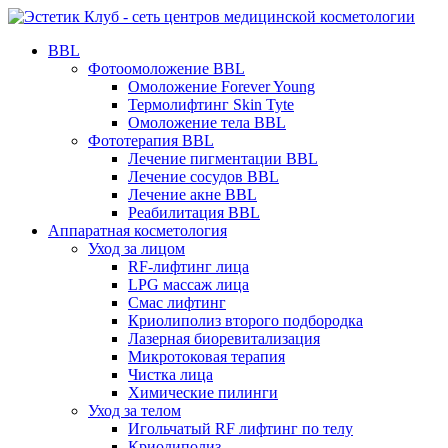
BBL
Фотоомоложение BBL
Омоложение Forever Young
Термолифтинг Skin Tyte
Омоложение тела BBL
Фототерапия BBL
Лечение пигментации BBL
Лечение сосудов BBL
Лечение акне BBL
Реабилитация BBL
Аппаратная косметология
Уход за лицом
RF-лифтинг лица
LPG массаж лица
Смас лифтинг
Криолиполиз второго подбородка
Лазерная биоревитализация
Микротоковая терапия
Чистка лица
Химические пилинги
Уход за телом
Игольчатый RF лифтинг по телу
Криолиполиз