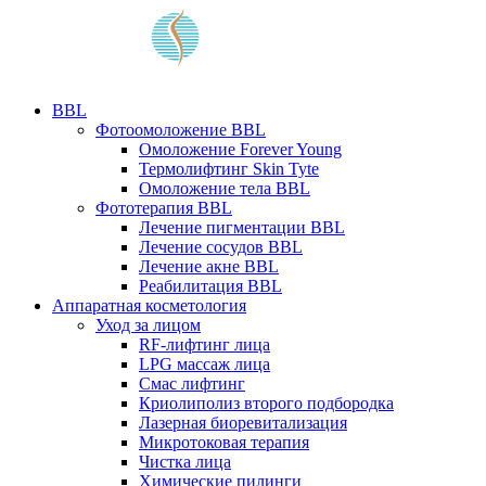
BBL
Фотоомоложение BBL
Омоложение Forever Young
Термолифтинг Skin Tyte
Омоложение тела BBL
Фототерапия BBL
Лечение пигментации BBL
Лечение сосудов BBL
Лечение акне BBL
Реабилитация BBL
Аппаратная косметология
Уход за лицом
RF-лифтинг лица
LPG массаж лица
Смас лифтинг
Криолиполиз второго подбородка
Лазерная биоревитализация
Микротоковая терапия
Чистка лица
Химические пилинги