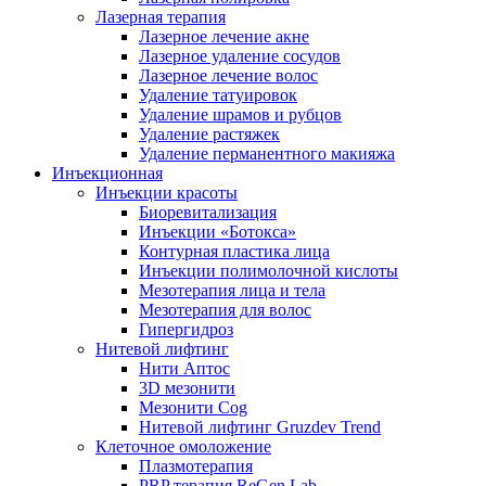
Лазерная терапия
Лазерное лечение акне
Лазерное удаление сосудов
Лазерное лечение волос
Удаление татуировок
Удаление шрамов и рубцов
Удаление растяжек
Удаление перманентного макияжа
Инъекционная
Инъекции красоты
Биоревитализация
Инъекции «Ботокса»
Контурная пластика лица
Инъекции полимолочной кислоты
Мезотерапия лица и тела
Мезотерапия для волос
Гипергидроз
Нитевой лифтинг
Нити Аптос
3D мезонити
Мезонити Cog
Нитевой лифтинг Gruzdev Trend
Клеточное омоложение
Плазмотерапия
PRP терапия ReGen Lab