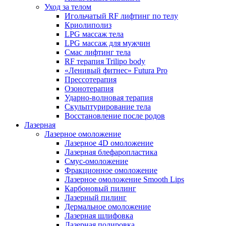
Уход за телом
Игольчатый RF лифтинг по телу
Криолиполиз
LPG массаж тела
LPG массаж для мужчин
Смас лифтинг тела
RF терапия Trilipo body
«Ленивый фитнес» Futura Pro
Прессотерапия
Озонотерапия
Ударно-волновая терапия
Скульптурирование тела
Восстановление после родов
Лазерная
Лазерное омоложение
Лазерное 4D омоложение
Лазерная блефаропластика
Смус-омоложение
Фракционное омоложение
Лазерное омоложение Smooth Lips
Карбоновый пилинг
Лазерный пилинг
Дермальное омоложение
Лазерная шлифовка
Лазерная полировка