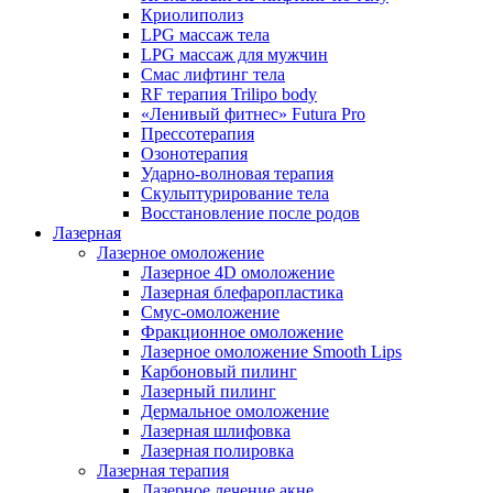
Криолиполиз
LPG массаж тела
LPG массаж для мужчин
Смас лифтинг тела
RF терапия Trilipo body
«Ленивый фитнес» Futura Pro
Прессотерапия
Озонотерапия
Ударно-волновая терапия
Скульптурирование тела
Восстановление после родов
Лазерная
Лазерное омоложение
Лазерное 4D омоложение
Лазерная блефаропластика
Смус-омоложение
Фракционное омоложение
Лазерное омоложение Smooth Lips
Карбоновый пилинг
Лазерный пилинг
Дермальное омоложение
Лазерная шлифовка
Лазерная полировка
Лазерная терапия
Лазерное лечение акне