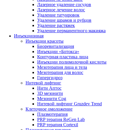
Лазерное удаление сосудов
Лазерное лечение волос
Удаление татуировок
Удаление шрамов и рубцов
Удаление растяжек
Удаление перманентного макияжа
Инъекционная
Инъекции красоты
Биоревитализация
Инъекции «Ботокса»
Контурная пластика лица
Инъекции полимолочной кислоты
Мезотерапия лица и тела
Мезотерапия для волос
Гипергидроз
Нитевой лифтинг
Нити Аптос
3D мезонити
Мезонити Cog
Нитевой лифтинг Gruzdev Trend
Клеточное омоложение
Плазмотерапия
PRP терапия ReGen Lab
PRP терапия Cortexil
Плацентарная терапия