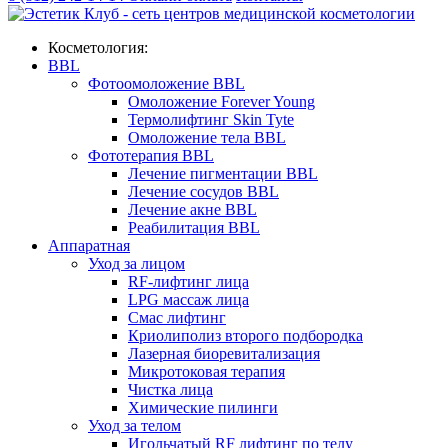
Косметология:
BBL
Фотоомоложение BBL
Омоложение Forever Young
Термолифтинг Skin Tyte
Омоложение тела BBL
Фототерапия BBL
Лечение пигментации BBL
Лечение сосудов BBL
Лечение акне BBL
Реабилитация BBL
Аппаратная
Уход за лицом
RF-лифтинг лица
LPG массаж лица
Смас лифтинг
Криолиполиз второго подбородка
Лазерная биоревитализация
Микротоковая терапия
Чистка лица
Химические пилинги
Уход за телом
Игольчатый RF лифтинг по телу