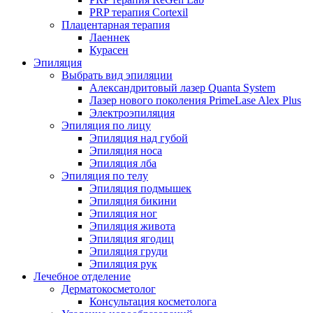
PRP терапия Cortexil
Плацентарная терапия
Лаеннек
Курасен
Эпиляция
Выбрать вид эпиляции
Александритовый лазер Quanta System
Лазер нового поколения PrimeLase Alex Plus
Электроэпиляция
Эпиляция по лицу
Эпиляция над губой
Эпиляция носа
Эпиляция лба
Эпиляция по телу
Эпиляция подмышек
Эпиляция бикини
Эпиляция ног
Эпиляция живота
Эпиляция ягодиц
Эпиляция груди
Эпиляция рук
Лечебное отделение
Дерматокосметолог
Консультация косметолога