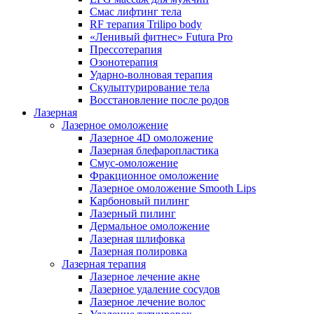
Смас лифтинг тела
RF терапия Trilipo body
«Ленивый фитнес» Futura Pro
Прессотерапия
Озонотерапия
Ударно-волновая терапия
Скульптурирование тела
Восстановление после родов
Лазерная
Лазерное омоложение
Лазерное 4D омоложение
Лазерная блефаропластика
Смус-омоложение
Фракционное омоложение
Лазерное омоложение Smooth Lips
Карбоновый пилинг
Лазерный пилинг
Дермальное омоложение
Лазерная шлифовка
Лазерная полировка
Лазерная терапия
Лазерное лечение акне
Лазерное удаление сосудов
Лазерное лечение волос