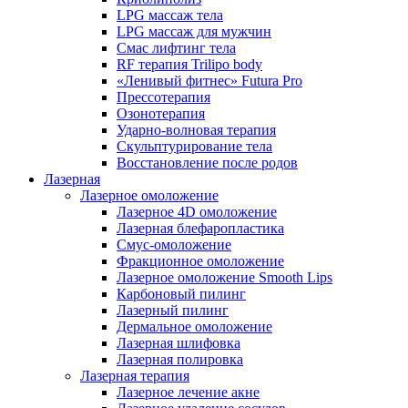
LPG массаж тела
LPG массаж для мужчин
Смас лифтинг тела
RF терапия Trilipo body
«Ленивый фитнес» Futura Pro
Прессотерапия
Озонотерапия
Ударно-волновая терапия
Скульптурирование тела
Восстановление после родов
Лазерная
Лазерное омоложение
Лазерное 4D омоложение
Лазерная блефаропластика
Смус-омоложение
Фракционное омоложение
Лазерное омоложение Smooth Lips
Карбоновый пилинг
Лазерный пилинг
Дермальное омоложение
Лазерная шлифовка
Лазерная полировка
Лазерная терапия
Лазерное лечение акне