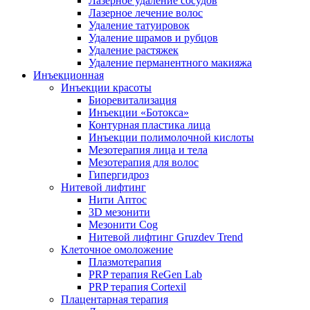
Лазерное удаление сосудов
Лазерное лечение волос
Удаление татуировок
Удаление шрамов и рубцов
Удаление растяжек
Удаление перманентного макияжа
Инъекционная
Инъекции красоты
Биоревитализация
Инъекции «Ботокса»
Контурная пластика лица
Инъекции полимолочной кислоты
Мезотерапия лица и тела
Мезотерапия для волос
Гипергидроз
Нитевой лифтинг
Нити Аптос
3D мезонити
Мезонити Cog
Нитевой лифтинг Gruzdev Trend
Клеточное омоложение
Плазмотерапия
PRP терапия ReGen Lab
PRP терапия Cortexil
Плацентарная терапия