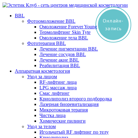
BBL
Онлайн-
Фотоомоложение BBL
Омоложение Forever Young
запись
Термолифтинг Skin Tyte
Омоложение тела BBL
Фототерапия BBL
Лечение пигментации BBL
Лечение сосудов BBL
Лечение акне BBL
Реабилитация BBL
Аппаратная косметология
Уход за лицом
RF-лифтинг лица
LPG массаж лица
Смас лифтинг
Криолиполиз второго подбородка
Лазерная биоревитализация
Микротоковая терапия
Чистка лица
Химические пилинги
Уход за телом
Игольчатый RF лифтинг по телу
Криолиполиз