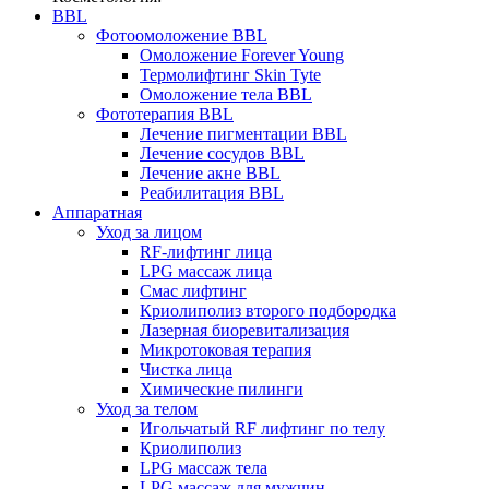
BBL
Фотоомоложение BBL
Омоложение Forever Young
Термолифтинг Skin Tyte
Омоложение тела BBL
Фототерапия BBL
Лечение пигментации BBL
Лечение сосудов BBL
Лечение акне BBL
Реабилитация BBL
Аппаратная
Уход за лицом
RF-лифтинг лица
LPG массаж лица
Смас лифтинг
Криолиполиз второго подбородка
Лазерная биоревитализация
Микротоковая терапия
Чистка лица
Химические пилинги
Уход за телом
Игольчатый RF лифтинг по телу
Криолиполиз
LPG массаж тела
LPG массаж для мужчин