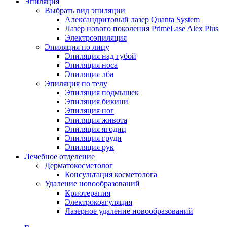
Эпиляция
Выбрать вид эпиляции
Александритовый лазер Quanta System
Лазер нового поколения PrimeLase Alex Plus
Электроэпиляция
Эпиляция по лицу
Эпиляция над губой
Эпиляция носа
Эпиляция лба
Эпиляция по телу
Эпиляция подмышек
Эпиляция бикини
Эпиляция ног
Эпиляция живота
Эпиляция ягодиц
Эпиляция груди
Эпиляция рук
Лечебное отделение
Дерматокосметолог
Консультация косметолога
Удаление новообразований
Криотерапия
Электрокоагуляция
Лазерное удаление новообразований