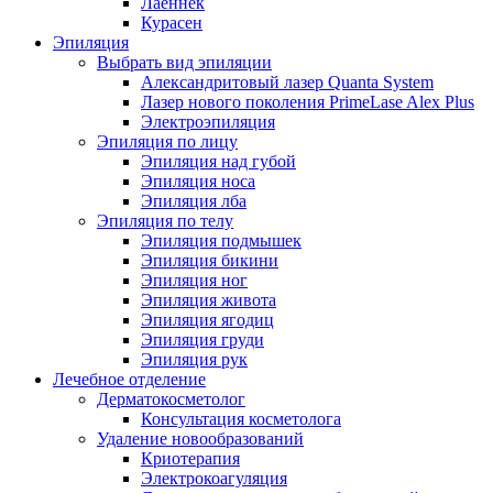
Лаеннек
Курасен
Эпиляция
Выбрать вид эпиляции
Александритовый лазер Quanta System
Лазер нового поколения PrimeLase Alex Plus
Электроэпиляция
Эпиляция по лицу
Эпиляция над губой
Эпиляция носа
Эпиляция лба
Эпиляция по телу
Эпиляция подмышек
Эпиляция бикини
Эпиляция ног
Эпиляция живота
Эпиляция ягодиц
Эпиляция груди
Эпиляция рук
Лечебное отделение
Дерматокосметолог
Консультация косметолога
Удаление новообразований
Криотерапия
Электрокоагуляция