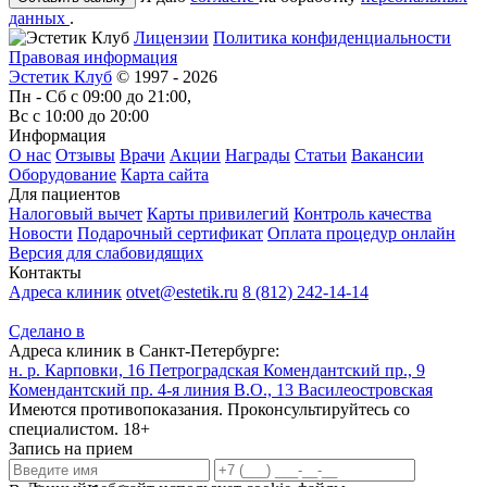
данных
.
Лицензии
Политика конфиденциальности
Правовая информация
Эстетик Клуб
© 1997 - 2026
Пн - Сб с 09:00 до 21:00,
Вс с 10:00 до 20:00
Информация
О нас
Отзывы
Врачи
Акции
Награды
Статьи
Вакансии
Оборудование
Карта сайта
Для пациентов
Налоговый вычет
Карты привилегий
Контроль качества
Новости
Подарочный сертификат
Оплата процедур онлайн
Версия для слабовидящих
Контакты
Адреса клиник
otvet@estetik.ru
8 (812) 242-14-14
Сделано в
Адреса клиник в Санкт-Петербурге:
н. р. Карповки, 16
Петроградская
Комендантский пр., 9
Комендантский пр.
4-я линия В.О., 13
Василеостровская
Имеются противопоказания. Проконсультируйтесь со
специалистом. 18+
Запись на прием