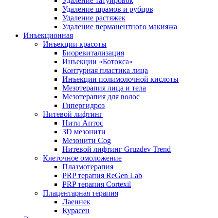
Удаление татуировок
Удаление шрамов и рубцов
Удаление растяжек
Удаление перманентного макияжа
Инъекционная
Инъекции красоты
Биоревитализация
Инъекции «Ботокса»
Контурная пластика лица
Инъекции полимолочной кислоты
Мезотерапия лица и тела
Мезотерапия для волос
Гипергидроз
Нитевой лифтинг
Нити Аптос
3D мезонити
Мезонити Cog
Нитевой лифтинг Gruzdev Trend
Клеточное омоложение
Плазмотерапия
PRP терапия ReGen Lab
PRP терапия Cortexil
Плацентарная терапия
Лаеннек
Курасен