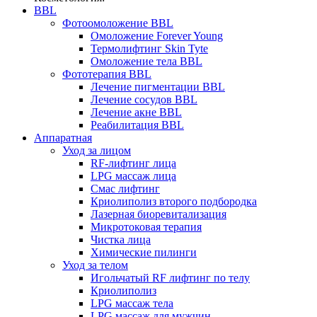
BBL
Фотоомоложение BBL
Омоложение Forever Young
Термолифтинг Skin Tyte
Омоложение тела BBL
Фототерапия BBL
Лечение пигментации BBL
Лечение сосудов BBL
Лечение акне BBL
Реабилитация BBL
Аппаратная
Уход за лицом
RF-лифтинг лица
LPG массаж лица
Смас лифтинг
Криолиполиз второго подбородка
Лазерная биоревитализация
Микротоковая терапия
Чистка лица
Химические пилинги
Уход за телом
Игольчатый RF лифтинг по телу
Криолиполиз
LPG массаж тела
LPG массаж для мужчин