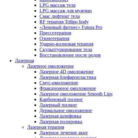
LPG массаж тела
LPG массаж для мужчин
Смас лифтинг тела
RF терапия Trilipo body
«Ленивый фитнес» Futura Pro
Прессотерапия
Озонотерапия
Ударно-волновая терапия
Скульптурирование тела
Восстановление после родов
Лазерная
Лазерное омоложение
Лазерное 4D омоложение
Лазерная блефаропластика
Смус-омоложение
Фракционное омоложение
Лазерное омоложение Smooth Lips
Карбоновый пилинг
Лазерный пилинг
Дермальное омоложение
Лазерная шлифовка
Лазерная полировка
Лазерная терапия
Лазерное лечение акне