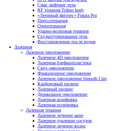
Смас лифтинг тела
RF терапия Trilipo body
«Ленивый фитнес» Futura Pro
Прессотерапия
Озонотерапия
Ударно-волновая терапия
Скульптурирование тела
Восстановление после родов
Лазерная
Лазерное омоложение
Лазерное 4D омоложение
Лазерная блефаропластика
Смус-омоложение
Фракционное омоложение
Лазерное омоложение Smooth Lips
Карбоновый пилинг
Лазерный пилинг
Дермальное омоложение
Лазерная шлифовка
Лазерная полировка
Лазерная терапия
Лазерное лечение акне
Лазерное удаление сосудов
Лазерное лечение волос