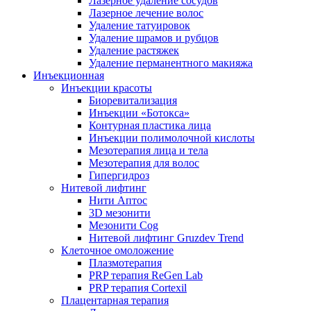
Лазерное удаление сосудов
Лазерное лечение волос
Удаление татуировок
Удаление шрамов и рубцов
Удаление растяжек
Удаление перманентного макияжа
Инъекционная
Инъекции красоты
Биоревитализация
Инъекции «Ботокса»
Контурная пластика лица
Инъекции полимолочной кислоты
Мезотерапия лица и тела
Мезотерапия для волос
Гипергидроз
Нитевой лифтинг
Нити Аптос
3D мезонити
Мезонити Cog
Нитевой лифтинг Gruzdev Trend
Клеточное омоложение
Плазмотерапия
PRP терапия ReGen Lab
PRP терапия Cortexil
Плацентарная терапия