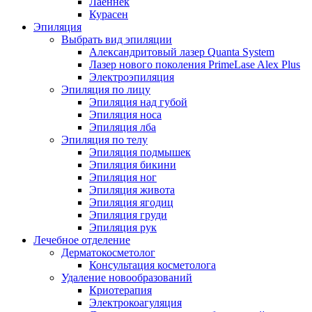
Лаеннек
Курасен
Эпиляция
Выбрать вид эпиляции
Александритовый лазер Quanta System
Лазер нового поколения PrimeLase Alex Plus
Электроэпиляция
Эпиляция по лицу
Эпиляция над губой
Эпиляция носа
Эпиляция лба
Эпиляция по телу
Эпиляция подмышек
Эпиляция бикини
Эпиляция ног
Эпиляция живота
Эпиляция ягодиц
Эпиляция груди
Эпиляция рук
Лечебное отделение
Дерматокосметолог
Консультация косметолога
Удаление новообразований
Криотерапия
Электрокоагуляция