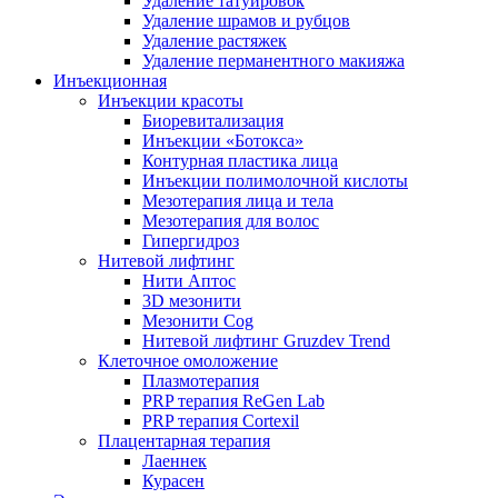
Удаление татуировок
Удаление шрамов и рубцов
Удаление растяжек
Удаление перманентного макияжа
Инъекционная
Инъекции красоты
Биоревитализация
Инъекции «Ботокса»
Контурная пластика лица
Инъекции полимолочной кислоты
Мезотерапия лица и тела
Мезотерапия для волос
Гипергидроз
Нитевой лифтинг
Нити Аптос
3D мезонити
Мезонити Cog
Нитевой лифтинг Gruzdev Trend
Клеточное омоложение
Плазмотерапия
PRP терапия ReGen Lab
PRP терапия Cortexil
Плацентарная терапия
Лаеннек
Курасен