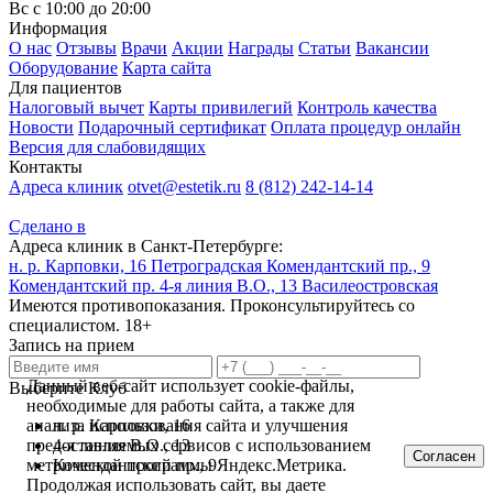
Вс с 10:00 до 20:00
Информация
О нас
Отзывы
Врачи
Акции
Награды
Статьи
Вакансии
Оборудование
Карта сайта
Для пациентов
Налоговый вычет
Карты привилегий
Контроль качества
Новости
Подарочный сертификат
Оплата процедур онлайн
Версия для слабовидящих
Контакты
Адреса клиник
otvet@estetik.ru
8 (812) 242-14-14
Сделано в
Адреса клиник в Санкт-Петербурге:
н. р. Карповки, 16
Петроградская
Комендантский пр., 9
Комендантский пр.
4-я линия В.О., 13
Василеостровская
Имеются противопоказания. Проконсультируйтесь со
специалистом. 18+
Запись на прием
Данный веб-сайт использует cookie-файлы,
Выберите Клуб
необходимые для работы сайта, а также для
н. р. Карповки, 16
анализа использования сайта и улучшения
4-я линия В.О., 13
предоставляемых сервисов с использованием
Согласен
Комендантский пр., 9
метрической программы Яндекс.Метрика.
Продолжая использовать сайт, вы даете