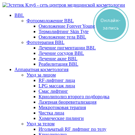
BBL
Онлайн-
Фотоомоложение BBL
Омоложение Forever Young
запись
Термолифтинг Skin Tyte
Омоложение тела BBL
Фототерапия BBL
Лечение пигментации BBL
Лечение сосудов BBL
Лечение акне BBL
Реабилитация BBL
Аппаратная косметология
Уход за лицом
RF-лифтинг лица
LPG массаж лица
Смас лифтинг
Криолиполиз второго подбородка
Лазерная биоревитализация
Микротоковая терапия
Чистка лица
Химические пилинги
Уход за телом
Игольчатый RF лифтинг по телу
Криолиполиз