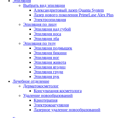
Эпиляция
Выбрать вид эпиляции
Александритовый лазер Quanta System
Лазер нового поколения PrimeLase Alex Plus
Электроэпиляция
Эпиляция по лицу
Эпиляция над губой
Эпиляция носа
Эпиляция лба
Эпиляция по телу
Эпиляция подмышек
Эпиляция бикини
Эпиляция ног
Эпиляция живота
Эпиляция ягодиц
Эпиляция груди
Эпиляция рук
Лечебное отделение
Дерматокосметолог
Консультация косметолога
Удаление новообразований
Криотерапия
Электрокоагуляция
Лазерное удаление новообразований