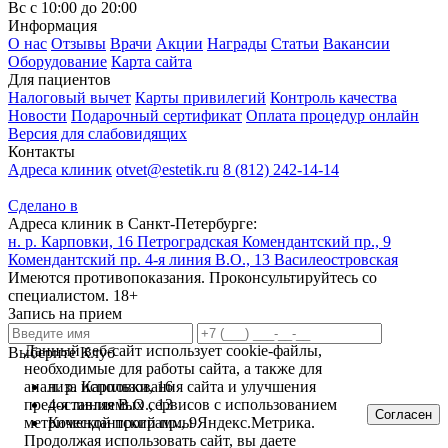
Вс с 10:00 до 20:00
Информация
О нас
Отзывы
Врачи
Акции
Награды
Статьи
Вакансии
Оборудование
Карта сайта
Для пациентов
Налоговый вычет
Карты привилегий
Контроль качества
Новости
Подарочный сертификат
Оплата процедур онлайн
Версия для слабовидящих
Контакты
Адреса клиник
otvet@estetik.ru
8 (812) 242-14-14
Сделано в
Адреса клиник в Санкт-Петербурге:
н. р. Карповки, 16
Петроградская
Комендантский пр., 9
Комендантский пр.
4-я линия В.О., 13
Василеостровская
Имеются противопоказания. Проконсультируйтесь со
специалистом. 18+
Запись на прием
Данный веб-сайт использует cookie-файлы,
Выберите Клуб
необходимые для работы сайта, а также для
н. р. Карповки, 16
анализа использования сайта и улучшения
4-я линия В.О., 13
предоставляемых сервисов с использованием
Согласен
Комендантский пр., 9
метрической программы Яндекс.Метрика.
Продолжая использовать сайт, вы даете