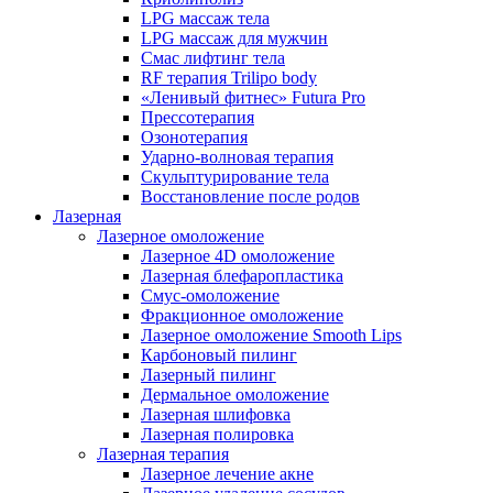
LPG массаж тела
LPG массаж для мужчин
Смас лифтинг тела
RF терапия Trilipo body
«Ленивый фитнес» Futura Pro
Прессотерапия
Озонотерапия
Ударно-волновая терапия
Скульптурирование тела
Восстановление после родов
Лазерная
Лазерное омоложение
Лазерное 4D омоложение
Лазерная блефаропластика
Смус-омоложение
Фракционное омоложение
Лазерное омоложение Smooth Lips
Карбоновый пилинг
Лазерный пилинг
Дермальное омоложение
Лазерная шлифовка
Лазерная полировка
Лазерная терапия
Лазерное лечение акне