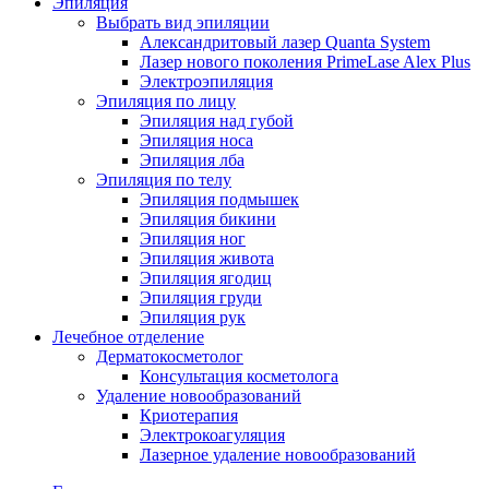
Эпиляция
Выбрать вид эпиляции
Александритовый лазер Quanta System
Лазер нового поколения PrimeLase Alex Plus
Электроэпиляция
Эпиляция по лицу
Эпиляция над губой
Эпиляция носа
Эпиляция лба
Эпиляция по телу
Эпиляция подмышек
Эпиляция бикини
Эпиляция ног
Эпиляция живота
Эпиляция ягодиц
Эпиляция груди
Эпиляция рук
Лечебное отделение
Дерматокосметолог
Консультация косметолога
Удаление новообразований
Криотерапия
Электрокоагуляция
Лазерное удаление новообразований