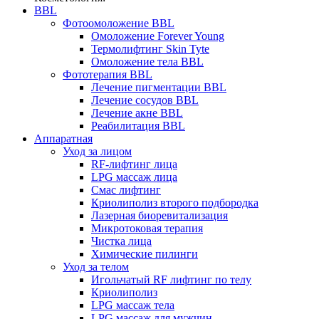
BBL
Фотоомоложение BBL
Омоложение Forever Young
Термолифтинг Skin Tyte
Омоложение тела BBL
Фототерапия BBL
Лечение пигментации BBL
Лечение сосудов BBL
Лечение акне BBL
Реабилитация BBL
Аппаратная
Уход за лицом
RF-лифтинг лица
LPG массаж лица
Смас лифтинг
Криолиполиз второго подбородка
Лазерная биоревитализация
Микротоковая терапия
Чистка лица
Химические пилинги
Уход за телом
Игольчатый RF лифтинг по телу
Криолиполиз
LPG массаж тела
LPG массаж для мужчин