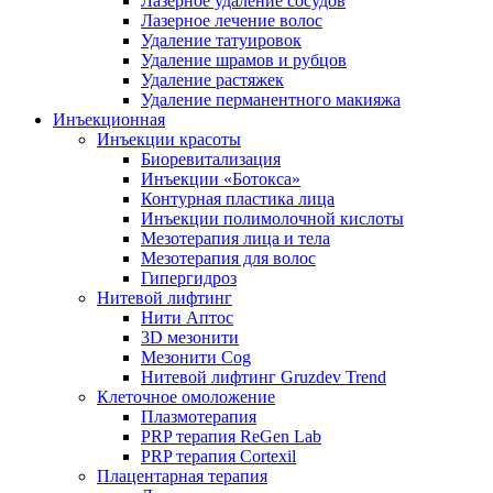
Лазерное удаление сосудов
Лазерное лечение волос
Удаление татуировок
Удаление шрамов и рубцов
Удаление растяжек
Удаление перманентного макияжа
Инъекционная
Инъекции красоты
Биоревитализация
Инъекции «Ботокса»
Контурная пластика лица
Инъекции полимолочной кислоты
Мезотерапия лица и тела
Мезотерапия для волос
Гипергидроз
Нитевой лифтинг
Нити Аптос
3D мезонити
Мезонити Cog
Нитевой лифтинг Gruzdev Trend
Клеточное омоложение
Плазмотерапия
PRP терапия ReGen Lab
PRP терапия Cortexil
Плацентарная терапия