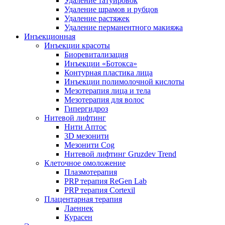
Удаление татуировок
Удаление шрамов и рубцов
Удаление растяжек
Удаление перманентного макияжа
Инъекционная
Инъекции красоты
Биоревитализация
Инъекции «Ботокса»
Контурная пластика лица
Инъекции полимолочной кислоты
Мезотерапия лица и тела
Мезотерапия для волос
Гипергидроз
Нитевой лифтинг
Нити Аптос
3D мезонити
Мезонити Cog
Нитевой лифтинг Gruzdev Trend
Клеточное омоложение
Плазмотерапия
PRP терапия ReGen Lab
PRP терапия Cortexil
Плацентарная терапия
Лаеннек
Курасен