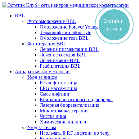
BBL
Онлайн-
Фотоомоложение BBL
Омоложение Forever Young
запись
Термолифтинг Skin Tyte
Омоложение тела BBL
Фототерапия BBL
Лечение пигментации BBL
Лечение сосудов BBL
Лечение акне BBL
Реабилитация BBL
Аппаратная косметология
Уход за лицом
RF-лифтинг лица
LPG массаж лица
Смас лифтинг
Криолиполиз второго подбородка
Лазерная биоревитализация
Микротоковая терапия
Чистка лица
Химические пилинги
Уход за телом
Игольчатый RF лифтинг по телу
Криолиполиз