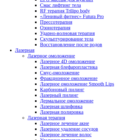
Смас лифтинг тела
RF терапия Trilipo body
«Ленивый фитнес» Futura Pro
Прессотерапия
Озонотерапия
Ударно-волновая терапия
Скульптурирование тела
Восстановление после родов
Лазерная
Лазерное омоложение
Лазерное 4D омоложение
Лазерная блефаропластика
Смус-омоложение
Фракционное омоложение
Лазерное омоложение Smooth Lips
Карбоновый пилинг
Лазерный пилинг
Дермальное омоложение
Лазерная шлифовка
Лазерная полировка
Лазерная терапия
Лазерное лечение акне
Лазерное удаление сосудов
Лазерное лечение волос