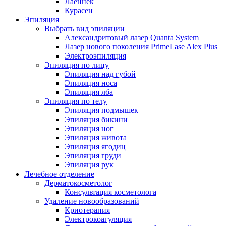
Лаеннек
Курасен
Эпиляция
Выбрать вид эпиляции
Александритовый лазер Quanta System
Лазер нового поколения PrimeLase Alex Plus
Электроэпиляция
Эпиляция по лицу
Эпиляция над губой
Эпиляция носа
Эпиляция лба
Эпиляция по телу
Эпиляция подмышек
Эпиляция бикини
Эпиляция ног
Эпиляция живота
Эпиляция ягодиц
Эпиляция груди
Эпиляция рук
Лечебное отделение
Дерматокосметолог
Консультация косметолога
Удаление новообразований
Криотерапия
Электрокоагуляция