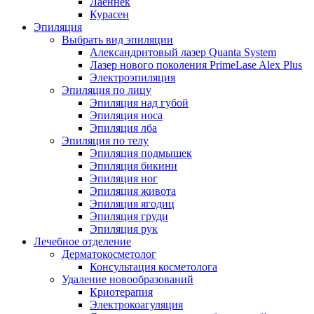
Лаеннек
Курасен
Эпиляция
Выбрать вид эпиляции
Александритовый лазер Quanta System
Лазер нового поколения PrimeLase Alex Plus
Электроэпиляция
Эпиляция по лицу
Эпиляция над губой
Эпиляция носа
Эпиляция лба
Эпиляция по телу
Эпиляция подмышек
Эпиляция бикини
Эпиляция ног
Эпиляция живота
Эпиляция ягодиц
Эпиляция груди
Эпиляция рук
Лечебное отделение
Дерматокосметолог
Консультация косметолога
Удаление новообразований
Криотерапия
Электрокоагуляция