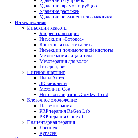
Удаление татуировок
Удаление шрамов и рубцов
Удаление растяжек
Удаление перманентного макияжа
Инъекционная
Инъекции красоты
Биоревитализация
Инъекции «Ботокса»
Контурная пластика лица
Инъекции полимолочной кислоты
Мезотерапия лица и тела
Мезотерапия для волос
Гипергидроз
Нитевой лифтинг
Нити Аптос
3D мезонити
Мезонити Cog
Нитевой лифтинг Gruzdev Trend
Клеточное омоложение
Плазмотерапия
PRP терапия ReGen Lab
PRP терапия Cortexil
Плацентарная терапия
Лаеннек
Курасен