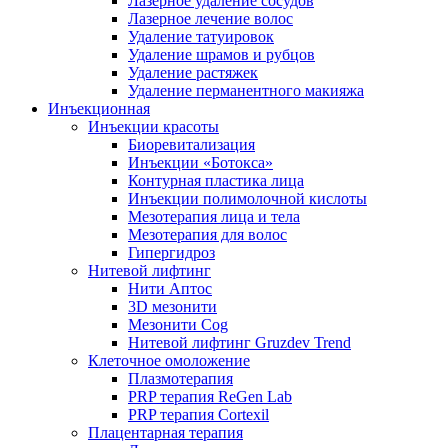
Лазерное удаление сосудов
Лазерное лечение волос
Удаление татуировок
Удаление шрамов и рубцов
Удаление растяжек
Удаление перманентного макияжа
Инъекционная
Инъекции красоты
Биоревитализация
Инъекции «Ботокса»
Контурная пластика лица
Инъекции полимолочной кислоты
Мезотерапия лица и тела
Мезотерапия для волос
Гипергидроз
Нитевой лифтинг
Нити Аптос
3D мезонити
Мезонити Cog
Нитевой лифтинг Gruzdev Trend
Клеточное омоложение
Плазмотерапия
PRP терапия ReGen Lab
PRP терапия Cortexil
Плацентарная терапия