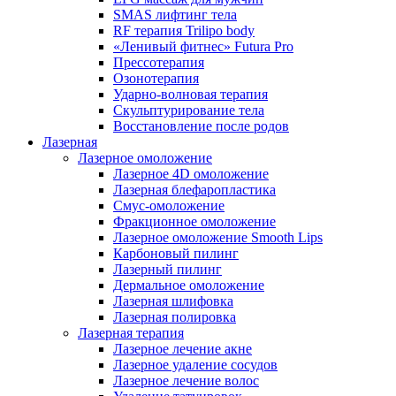
SMAS лифтинг тела
RF терапия Trilipo body
«Ленивый фитнес» Futura Pro
Прессотерапия
Озонотерапия
Ударно-волновая терапия
Скульптурирование тела
Восстановление после родов
Лазерная
Лазерное омоложение
Лазерное 4D омоложение
Лазерная блефаропластика
Смус-омоложение
Фракционное омоложение
Лазерное омоложение Smooth Lips
Карбоновый пилинг
Лазерный пилинг
Дермальное омоложение
Лазерная шлифовка
Лазерная полировка
Лазерная терапия
Лазерное лечение акне
Лазерное удаление сосудов
Лазерное лечение волос