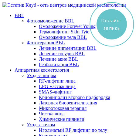
BBL
Онлайн-
Фотоомоложение BBL
Омоложение Forever Young
запись
Термолифтинг Skin Tyte
Омоложение тела BBL
Фототерапия BBL
Лечение пигментации BBL
Лечение сосудов BBL
Лечение акне BBL
Реабилитация BBL
Аппаратная косметология
Уход за лицом
RF-лифтинг лица
LPG массаж лица
SMAS-лифтинг
Криолиполиз второго подбородка
Лазерная биоревитализация
Микротоковая терапия
Чистка лица
Химические пилинги
Уход за телом
Игольчатый RF лифтинг по телу
Криолиполиз