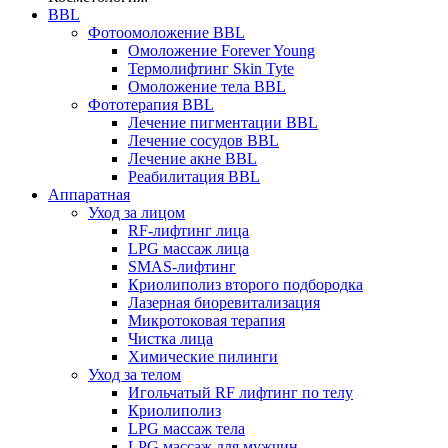
BBL
Фотоомоложение BBL
Омоложение Forever Young
Термолифтинг Skin Tyte
Омоложение тела BBL
Фототерапия BBL
Лечение пигментации BBL
Лечение сосудов BBL
Лечение акне BBL
Реабилитация BBL
Аппаратная
Уход за лицом
RF-лифтинг лица
LPG массаж лица
SMAS-лифтинг
Криолиполиз второго подбородка
Лазерная биоревитализация
Микротоковая терапия
Чистка лица
Химические пилинги
Уход за телом
Игольчатый RF лифтинг по телу
Криолиполиз
LPG массаж тела
LPG массаж для мужчин