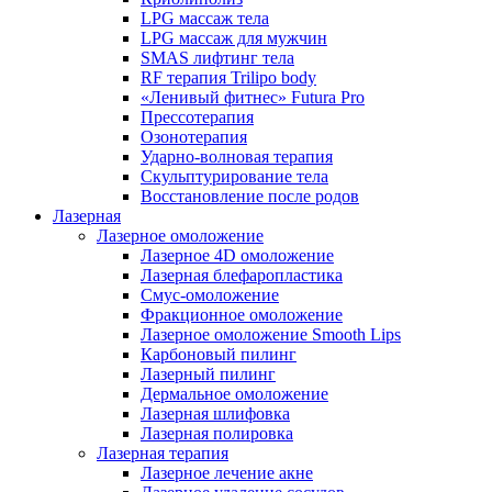
LPG массаж тела
LPG массаж для мужчин
SMAS лифтинг тела
RF терапия Trilipo body
«Ленивый фитнес» Futura Pro
Прессотерапия
Озонотерапия
Ударно-волновая терапия
Скульптурирование тела
Восстановление после родов
Лазерная
Лазерное омоложение
Лазерное 4D омоложение
Лазерная блефаропластика
Смус-омоложение
Фракционное омоложение
Лазерное омоложение Smooth Lips
Карбоновый пилинг
Лазерный пилинг
Дермальное омоложение
Лазерная шлифовка
Лазерная полировка
Лазерная терапия
Лазерное лечение акне