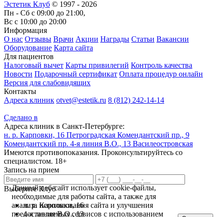
Эстетик Клуб
© 1997 - 2026
Пн - Сб с 09:00 до 21:00,
Вс с 10:00 до 20:00
Информация
О нас
Отзывы
Врачи
Акции
Награды
Статьи
Вакансии
Оборудование
Карта сайта
Для пациентов
Налоговый вычет
Карты привилегий
Контроль качества
Новости
Подарочный сертификат
Оплата процедур онлайн
Версия для слабовидящих
Контакты
Адреса клиник
otvet@estetik.ru
8 (812) 242-14-14
Сделано в
Адреса клиник в Санкт-Петербурге:
н. р. Карповки, 16
Петроградская
Комендантский пр., 9
Комендантский пр.
4-я линия В.О., 13
Василеостровская
Имеются противопоказания. Проконсультируйтесь со
специалистом. 18+
Запись на прием
Данный веб-сайт использует cookie-файлы,
Выберите Клуб
необходимые для работы сайта, а также для
н. р. Карповки, 16
анализа использования сайта и улучшения
4-я линия В.О., 13
предоставляемых сервисов с использованием