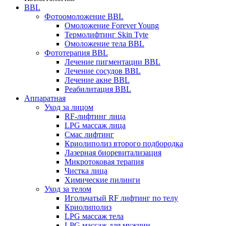
BBL
Фотоомоложение BBL
Омоложение Forever Young
Термолифтинг Skin Tyte
Омоложение тела BBL
Фототерапия BBL
Лечение пигментации BBL
Лечение сосудов BBL
Лечение акне BBL
Реабилитация BBL
Аппаратная
Уход за лицом
RF-лифтинг лица
LPG массаж лица
Смас лифтинг
Криолиполиз второго подбородка
Лазерная биоревитализация
Микротоковая терапия
Чистка лица
Химические пилинги
Уход за телом
Игольчатый RF лифтинг по телу
Криолиполиз
LPG массаж тела
LPG массаж для мужчин