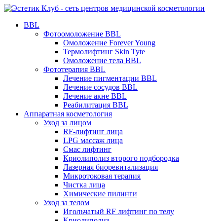
BBL
Фотоомоложение BBL
Омоложение Forever Young
Термолифтинг Skin Tyte
Омоложение тела BBL
Фототерапия BBL
Лечение пигментации BBL
Лечение сосудов BBL
Лечение акне BBL
Реабилитация BBL
Аппаратная косметология
Уход за лицом
RF-лифтинг лица
LPG массаж лица
Смас лифтинг
Криолиполиз второго подбородка
Лазерная биоревитализация
Микротоковая терапия
Чистка лица
Химические пилинги
Уход за телом
Игольчатый RF лифтинг по телу
Криолиполиз