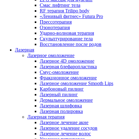
Смас лифтинг тела
RF терапия Trilipo body
«Ленивый фитнес» Futura Pro
Прессотерапия
Озонотерапия
Ударно-волновая терапия
Скульптурирование тела
Восстановление после родов
Лазерная
Лазерное омоложение
Лазерное 4D омоложение
Лазерная блефаропластика
Смус-омоложение
Фракционное омоложение
Лазерное омоложение Smooth Lips
Карбоновый пилинг
Лазерный пилинг
Дермальное омоложение
Лазерная шлифовка
Лазерная полировка
Лазерная терапия
Лазерное лечение акне
Лазерное удаление сосудов
Лазерное лечение волос