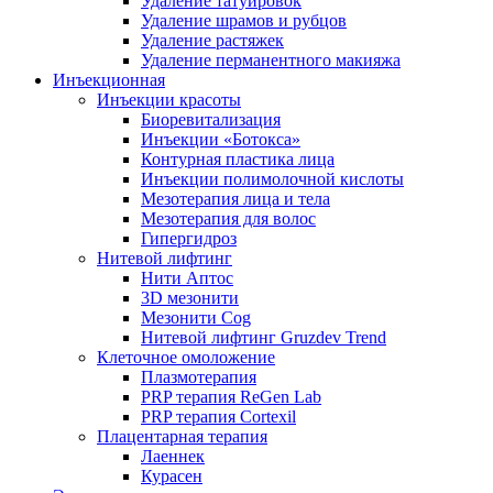
Удаление татуировок
Удаление шрамов и рубцов
Удаление растяжек
Удаление перманентного макияжа
Инъекционная
Инъекции красоты
Биоревитализация
Инъекции «Ботокса»
Контурная пластика лица
Инъекции полимолочной кислоты
Мезотерапия лица и тела
Мезотерапия для волос
Гипергидроз
Нитевой лифтинг
Нити Аптос
3D мезонити
Мезонити Cog
Нитевой лифтинг Gruzdev Trend
Клеточное омоложение
Плазмотерапия
PRP терапия ReGen Lab
PRP терапия Cortexil
Плацентарная терапия
Лаеннек
Курасен