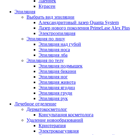
Лаеннек
Курасен
Эпиляция
Выбрать вид эпиляции
Александритовый лазер Quanta System
Лазер нового поколения PrimeLase Alex Plus
Электроэпиляция
Эпиляция по лицу
Эпиляция над губой
Эпиляция носа
Эпиляция лба
Эпиляция по телу
Эпиляция подмышек
Эпиляция бикини
Эпиляция ног
Эпиляция живота
Эпиляция ягодиц
Эпиляция груди
Эпиляция рук
Лечебное отделение
Дерматокосметолог
Консультация косметолога
Удаление новообразований
Криотерапия
Электрокоагуляция