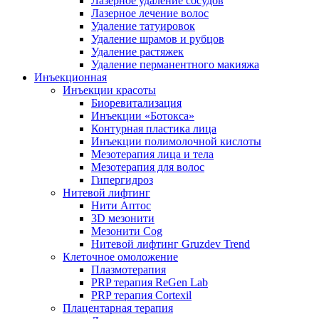
Лазерное удаление сосудов
Лазерное лечение волос
Удаление татуировок
Удаление шрамов и рубцов
Удаление растяжек
Удаление перманентного макияжа
Инъекционная
Инъекции красоты
Биоревитализация
Инъекции «Ботокса»
Контурная пластика лица
Инъекции полимолочной кислоты
Мезотерапия лица и тела
Мезотерапия для волос
Гипергидроз
Нитевой лифтинг
Нити Аптос
3D мезонити
Мезонити Cog
Нитевой лифтинг Gruzdev Trend
Клеточное омоложение
Плазмотерапия
PRP терапия ReGen Lab
PRP терапия Cortexil
Плацентарная терапия