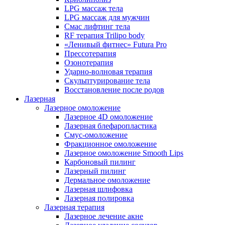
LPG массаж тела
LPG массаж для мужчин
Смас лифтинг тела
RF терапия Trilipo body
«Ленивый фитнес» Futura Pro
Прессотерапия
Озонотерапия
Ударно-волновая терапия
Скульптурирование тела
Восстановление после родов
Лазерная
Лазерное омоложение
Лазерное 4D омоложение
Лазерная блефаропластика
Смус-омоложение
Фракционное омоложение
Лазерное омоложение Smooth Lips
Карбоновый пилинг
Лазерный пилинг
Дермальное омоложение
Лазерная шлифовка
Лазерная полировка
Лазерная терапия
Лазерное лечение акне