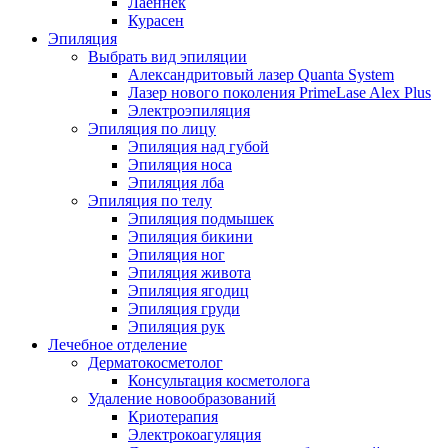
Лаеннек
Курасен
Эпиляция
Выбрать вид эпиляции
Александритовый лазер Quanta System
Лазер нового поколения PrimeLase Alex Plus
Электроэпиляция
Эпиляция по лицу
Эпиляция над губой
Эпиляция носа
Эпиляция лба
Эпиляция по телу
Эпиляция подмышек
Эпиляция бикини
Эпиляция ног
Эпиляция живота
Эпиляция ягодиц
Эпиляция груди
Эпиляция рук
Лечебное отделение
Дерматокосметолог
Консультация косметолога
Удаление новообразований
Криотерапия
Электрокоагуляция