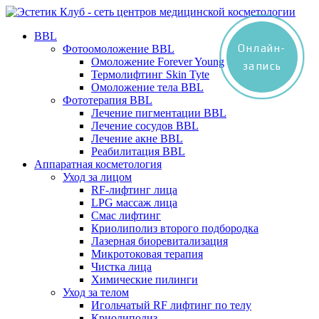
BBL
Онлайн-
Фотоомоложение BBL
Омоложение Forever Young
запись
Термолифтинг Skin Tyte
Омоложение тела BBL
Фототерапия BBL
Лечение пигментации BBL
Лечение сосудов BBL
Лечение акне BBL
Реабилитация BBL
Аппаратная косметология
Уход за лицом
RF-лифтинг лица
LPG массаж лица
Смас лифтинг
Криолиполиз второго подбородка
Лазерная биоревитализация
Микротоковая терапия
Чистка лица
Химические пилинги
Уход за телом
Игольчатый RF лифтинг по телу
Криолиполиз