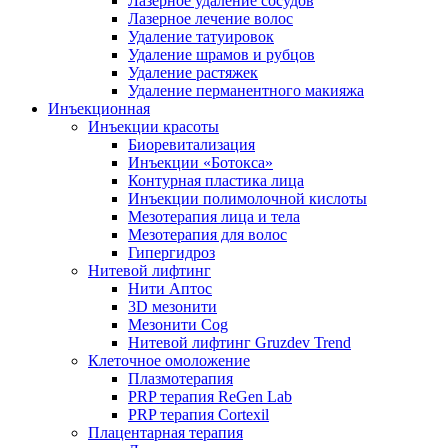
Лазерное удаление сосудов
Лазерное лечение волос
Удаление татуировок
Удаление шрамов и рубцов
Удаление растяжек
Удаление перманентного макияжа
Инъекционная
Инъекции красоты
Биоревитализация
Инъекции «Ботокса»
Контурная пластика лица
Инъекции полимолочной кислоты
Мезотерапия лица и тела
Мезотерапия для волос
Гипергидроз
Нитевой лифтинг
Нити Аптос
3D мезонити
Мезонити Cog
Нитевой лифтинг Gruzdev Trend
Клеточное омоложение
Плазмотерапия
PRP терапия ReGen Lab
PRP терапия Cortexil
Плацентарная терапия