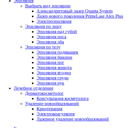
Эпиляция
Выбрать вид эпиляции
Александритовый лазер Quanta System
Лазер нового поколения PrimeLase Alex Plus
Электроэпиляция
Эпиляция по лицу
Эпиляция над губой
Эпиляция носа
Эпиляция лба
Эпиляция по телу
Эпиляция подмышек
Эпиляция бикини
Эпиляция ног
Эпиляция живота
Эпиляция ягодиц
Эпиляция груди
Эпиляция рук
Лечебное отделение
Дерматокосметолог
Консультация косметолога
Удаление новообразований
Криотерапия
Электрокоагуляция
Лазерное удаление новообразований