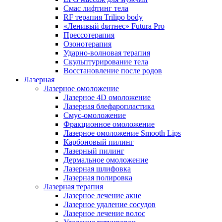
Смас лифтинг тела
RF терапия Trilipo body
«Ленивый фитнес» Futura Pro
Прессотерапия
Озонотерапия
Ударно-волновая терапия
Скульптурирование тела
Восстановление после родов
Лазерная
Лазерное омоложение
Лазерное 4D омоложение
Лазерная блефаропластика
Смус-омоложение
Фракционное омоложение
Лазерное омоложение Smooth Lips
Карбоновый пилинг
Лазерный пилинг
Дермальное омоложение
Лазерная шлифовка
Лазерная полировка
Лазерная терапия
Лазерное лечение акне
Лазерное удаление сосудов
Лазерное лечение волос