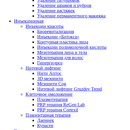
Удаление татуировок
Удаление шрамов и рубцов
Удаление растяжек
Удаление перманентного макияжа
Инъекционная
Инъекции красоты
Биоревитализация
Инъекции «Ботокса»
Контурная пластика лица
Инъекции полимолочной кислоты
Мезотерапия лица и тела
Мезотерапия для волос
Гипергидроз
Нитевой лифтинг
Нити Аптос
3D мезонити
Мезонити Cog
Нитевой лифтинг Gruzdev Trend
Клеточное омоложение
Плазмотерапия
PRP терапия ReGen Lab
PRP терапия Cortexil
Плацентарная терапия
Лаеннек
Курасен