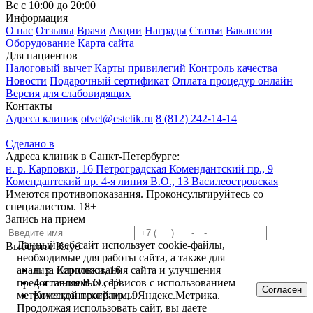
Вс с 10:00 до 20:00
Информация
О нас
Отзывы
Врачи
Акции
Награды
Статьи
Вакансии
Оборудование
Карта сайта
Для пациентов
Налоговый вычет
Карты привилегий
Контроль качества
Новости
Подарочный сертификат
Оплата процедур онлайн
Версия для слабовидящих
Контакты
Адреса клиник
otvet@estetik.ru
8 (812) 242-14-14
Сделано в
Адреса клиник в Санкт-Петербурге:
н. р. Карповки, 16
Петроградская
Комендантский пр., 9
Комендантский пр.
4-я линия В.О., 13
Василеостровская
Имеются противопоказания. Проконсультируйтесь со
специалистом. 18+
Запись на прием
Данный веб-сайт использует cookie-файлы,
Выберите Клуб
необходимые для работы сайта, а также для
н. р. Карповки, 16
анализа использования сайта и улучшения
4-я линия В.О., 13
предоставляемых сервисов с использованием
Согласен
Комендантский пр., 9
метрической программы Яндекс.Метрика.
Продолжая использовать сайт, вы даете