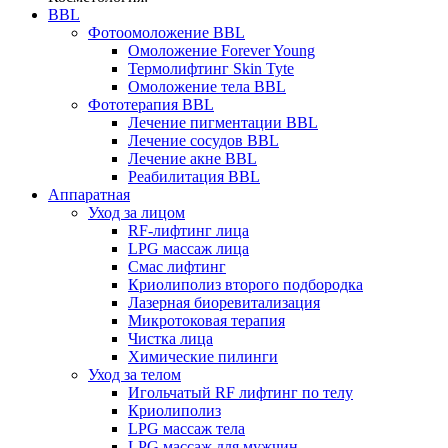
BBL
Фотоомоложение BBL
Омоложение Forever Young
Термолифтинг Skin Tyte
Омоложение тела BBL
Фототерапия BBL
Лечение пигментации BBL
Лечение сосудов BBL
Лечение акне BBL
Реабилитация BBL
Аппаратная
Уход за лицом
RF-лифтинг лица
LPG массаж лица
Смас лифтинг
Криолиполиз второго подбородка
Лазерная биоревитализация
Микротоковая терапия
Чистка лица
Химические пилинги
Уход за телом
Игольчатый RF лифтинг по телу
Криолиполиз
LPG массаж тела
LPG массаж для мужчин