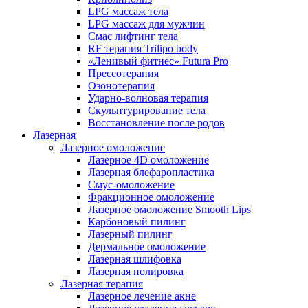
LPG массаж тела
LPG массаж для мужчин
Смас лифтинг тела
RF терапия Trilipo body
«Ленивый фитнес» Futura Pro
Прессотерапия
Озонотерапия
Ударно-волновая терапия
Скульптурирование тела
Восстановление после родов
Лазерная
Лазерное омоложение
Лазерное 4D омоложение
Лазерная блефаропластика
Смус-омоложение
Фракционное омоложение
Лазерное омоложение Smooth Lips
Карбоновый пилинг
Лазерный пилинг
Дермальное омоложение
Лазерная шлифовка
Лазерная полировка
Лазерная терапия
Лазерное лечение акне