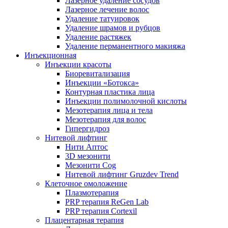
Лазерное удаление сосудов
Лазерное лечение волос
Удаление татуировок
Удаление шрамов и рубцов
Удаление растяжек
Удаление перманентного макияжа
Инъекционная
Инъекции красоты
Биоревитализация
Инъекции «Ботокса»
Контурная пластика лица
Инъекции полимолочной кислоты
Мезотерапия лица и тела
Мезотерапия для волос
Гипергидроз
Нитевой лифтинг
Нити Аптос
3D мезонити
Мезонити Cog
Нитевой лифтинг Gruzdev Trend
Клеточное омоложение
Плазмотерапия
PRP терапия ReGen Lab
PRP терапия Cortexil
Плацентарная терапия