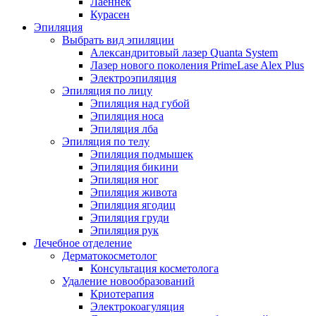
Лаеннек
Курасен
Эпиляция
Выбрать вид эпиляции
Александритовый лазер Quanta System
Лазер нового поколения PrimeLase Alex Plus
Электроэпиляция
Эпиляция по лицу
Эпиляция над губой
Эпиляция носа
Эпиляция лба
Эпиляция по телу
Эпиляция подмышек
Эпиляция бикини
Эпиляция ног
Эпиляция живота
Эпиляция ягодиц
Эпиляция груди
Эпиляция рук
Лечебное отделение
Дерматокосметолог
Консультация косметолога
Удаление новообразований
Криотерапия
Электрокоагуляция