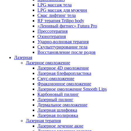
LPG массаж тела
LPG массаж для мужчин
Смас лифтинг тела
RF терапия Trilipo body
«Ленивый фитнес» Futura Pro
Прессотерапия
Озонотерапия
Ударно-волновая терапия
Скульптурирование тела
Восстановление после родов
Лазерная
Лазерное омоложение
Лазерное 4D омоложение
Лазерная блефаропластика
Смус-омоложение
Фракционное омоложение
Лазерное омоложение Smooth Lips
Карбоновый пилинг
Лазерный пилинг
Дермальное омоложение
Лазерная шлифовка
Лазерная полировка
Лазерная терапия
Лазерное лечение акне