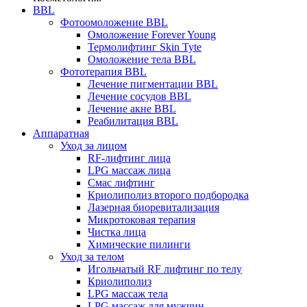
BBL
Фотоомоложение BBL
Омоложение Forever Young
Термолифтинг Skin Tyte
Омоложение тела BBL
Фототерапия BBL
Лечение пигментации BBL
Лечение сосудов BBL
Лечение акне BBL
Реабилитация BBL
Аппаратная
Уход за лицом
RF-лифтинг лица
LPG массаж лица
Смас лифтинг
Криолиполиз второго подбородка
Лазерная биоревитализация
Микротоковая терапия
Чистка лица
Химические пилинги
Уход за телом
Игольчатый RF лифтинг по телу
Криолиполиз
LPG массаж тела
LPG массаж для мужчин