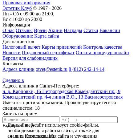
Правовая информация
Эстетик Клуб
© 1997 - 2026
Пн - Сб с 09:00 до 21:00,
Вс с 10:00 до 20:00
Информация
О нас
Отзывы
Врачи
Акции
Награды
Статьи
Вакансии
Оборудование
Карта сайта
Для пациентов
Налоговый вычет
Карты привилегий
Контроль качества
Новости
Подарочный сертификат
Оплата процедур онлайн
Версия для слабовидящих
Контакты
Адреса клиник
otvet@estetik.ru
8 (812) 242-14-14
Сделано в
Адреса клиник в Санкт-Петербурге:
н. р. Карповки, 16
Петроградская
Комендантский пр., 9
Комендантский пр.
4-я линия В.О., 13
Василеостровская
Имеются противопоказания. Проконсультируйтесь со
специалистом. 18+
Запись на прием
Данный веб-сайт использует cookie-файлы,
Выберите Клуб
необходимые для работы сайта, а также для
н. р. Карповки, 16
анализа использования сайта и улучшения