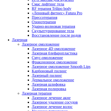
Смас лифтинг тела
RF терапия Trilipo body
«Ленивый фитнес» Futura Pro
Прессотерапия
Озонотерапия
Ударно-волновая терапия
Скульптурирование тела
Восстановление после родов
Лазерная
Лазерное омоложение
Лазерное 4D омоложение
Лазерная блефаропластика
Смус-омоложение
Фракционное омоложение
Лазерное омоложение Smooth Lips
Карбоновый пилинг
Лазерный пилинг
Дермальное омоложение
Лазерная шлифовка
Лазерная полировка
Лазерная терапия
Лазерное лечение акне
Лазерное удаление сосудов
Лазерное лечение волос