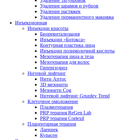
Удаление татуировок
Удаление шрамов и рубцов
Удаление растяжек
Удаление перманентного макияжа
Инъекционная
Инъекции красоты
Биоревитализация
Инъекции «Ботокса»
Контурная пластика лица
Инъекции полимолочной кислоты
Мезотерапия лица и тела
Мезотерапия для волос
Гипергидроз
Нитевой лифтинг
Нити Аптос
3D мезонити
Мезонити Cog
Нитевой лифтинг Gruzdev Trend
Клеточное омоложение
Плазмотерапия
PRP терапия ReGen Lab
PRP терапия Cortexil
Плацентарная терапия
Лаеннек
Курасен