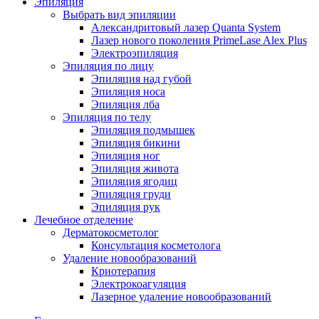
Эпиляция
Выбрать вид эпиляции
Александритовый лазер Quanta System
Лазер нового поколения PrimeLase Alex Plus
Электроэпиляция
Эпиляция по лицу
Эпиляция над губой
Эпиляция носа
Эпиляция лба
Эпиляция по телу
Эпиляция подмышек
Эпиляция бикини
Эпиляция ног
Эпиляция живота
Эпиляция ягодиц
Эпиляция груди
Эпиляция рук
Лечебное отделение
Дерматокосметолог
Консультация косметолога
Удаление новообразований
Криотерапия
Электрокоагуляция
Лазерное удаление новообразований