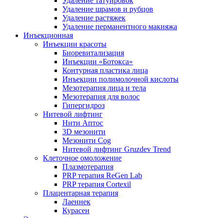
Удаление татуировок
Удаление шрамов и рубцов
Удаление растяжек
Удаление перманентного макияжа
Инъекционная
Инъекции красоты
Биоревитализация
Инъекции «Ботокса»
Контурная пластика лица
Инъекции полимолочной кислоты
Мезотерапия лица и тела
Мезотерапия для волос
Гипергидроз
Нитевой лифтинг
Нити Аптос
3D мезонити
Мезонити Cog
Нитевой лифтинг Gruzdev Trend
Клеточное омоложение
Плазмотерапия
PRP терапия ReGen Lab
PRP терапия Cortexil
Плацентарная терапия
Лаеннек
Курасен