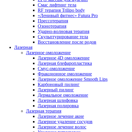
Смас лифтинг тела
RF терапия Trilipo body
«Ленивый фитнес» Futura Pro
Прессотерапия
Озонотерапия
Ударно-волновая терапия
Скульптурирование тела
Восстановление после родов
Лазерная
Лазерное омоложение
Лазерное 4D омоложение
Лазерная блефаропластика
Смус-омоложение
Фракционное омоложение
Лазерное омоложение Smooth Lips
Карбоновый пилинг
Лазерный пилинг
Дермальное омоложение
Лазерная шлифовка
Лазерная полировка
Лазерная терапия
Лазерное лечение акне
Лазерное удаление сосудов
Лазерное лечение волос