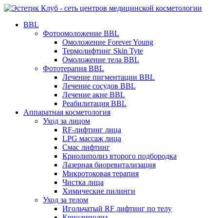
BBL
Фотоомоложение BBL
Омоложение Forever Young
Термолифтинг Skin Tyte
Омоложение тела BBL
Фототерапия BBL
Лечение пигментации BBL
Лечение сосудов BBL
Лечение акне BBL
Реабилитация BBL
Аппаратная косметология
Уход за лицом
RF-лифтинг лица
LPG массаж лица
Смас лифтинг
Криолиполиз второго подбородка
Лазерная биоревитализация
Микротоковая терапия
Чистка лица
Химические пилинги
Уход за телом
Игольчатый RF лифтинг по телу
Криолиполиз