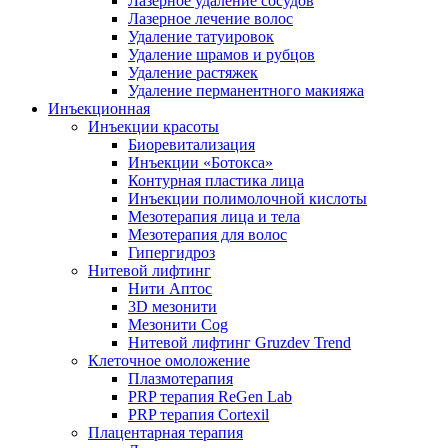
Лазерное удаление сосудов
Лазерное лечение волос
Удаление татуировок
Удаление шрамов и рубцов
Удаление растяжек
Удаление перманентного макияжа
Инъекционная
Инъекции красоты
Биоревитализация
Инъекции «Ботокса»
Контурная пластика лица
Инъекции полимолочной кислоты
Мезотерапия лица и тела
Мезотерапия для волос
Гипергидроз
Нитевой лифтинг
Нити Аптос
3D мезонити
Мезонити Cog
Нитевой лифтинг Gruzdev Trend
Клеточное омоложение
Плазмотерапия
PRP терапия ReGen Lab
PRP терапия Cortexil
Плацентарная терапия