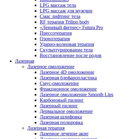
LPG массаж тела
LPG массаж для мужчин
Смас лифтинг тела
RF терапия Trilipo body
«Ленивый фитнес» Futura Pro
Прессотерапия
Озонотерапия
Ударно-волновая терапия
Скульптурирование тела
Восстановление после родов
Лазерная
Лазерное омоложение
Лазерное 4D омоложение
Лазерная блефаропластика
Смус-омоложение
Фракционное омоложение
Лазерное омоложение Smooth Lips
Карбоновый пилинг
Лазерный пилинг
Дермальное омоложение
Лазерная шлифовка
Лазерная полировка
Лазерная терапия
Лазерное лечение акне