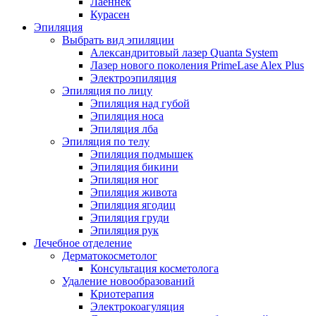
Лаеннек
Курасен
Эпиляция
Выбрать вид эпиляции
Александритовый лазер Quanta System
Лазер нового поколения PrimeLase Alex Plus
Электроэпиляция
Эпиляция по лицу
Эпиляция над губой
Эпиляция носа
Эпиляция лба
Эпиляция по телу
Эпиляция подмышек
Эпиляция бикини
Эпиляция ног
Эпиляция живота
Эпиляция ягодиц
Эпиляция груди
Эпиляция рук
Лечебное отделение
Дерматокосметолог
Консультация косметолога
Удаление новообразований
Криотерапия
Электрокоагуляция