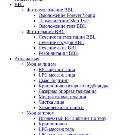
BBL
Фотоомоложение BBL
Омоложение Forever Young
Термолифтинг Skin Tyte
Омоложение тела BBL
Фототерапия BBL
Лечение пигментации BBL
Лечение сосудов BBL
Лечение акне BBL
Реабилитация BBL
Аппаратная
Уход за лицом
RF-лифтинг лица
LPG массаж лица
Смас лифтинг
Криолиполиз второго подбородка
Лазерная биоревитализация
Микротоковая терапия
Чистка лица
Химические пилинги
Уход за телом
Игольчатый RF лифтинг по телу
Криолиполиз
LPG массаж тела
LPG массаж для мужчин