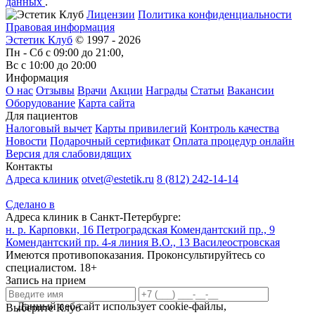
данных
.
Лицензии
Политика конфиденциальности
Правовая информация
Эстетик Клуб
© 1997 - 2026
Пн - Сб с 09:00 до 21:00,
Вс с 10:00 до 20:00
Информация
О нас
Отзывы
Врачи
Акции
Награды
Статьи
Вакансии
Оборудование
Карта сайта
Для пациентов
Налоговый вычет
Карты привилегий
Контроль качества
Новости
Подарочный сертификат
Оплата процедур онлайн
Версия для слабовидящих
Контакты
Адреса клиник
otvet@estetik.ru
8 (812) 242-14-14
Сделано в
Адреса клиник в Санкт-Петербурге:
н. р. Карповки, 16
Петроградская
Комендантский пр., 9
Комендантский пр.
4-я линия В.О., 13
Василеостровская
Имеются противопоказания. Проконсультируйтесь со
специалистом. 18+
Запись на прием
Данный веб-сайт использует cookie-файлы,
Выберите Клуб