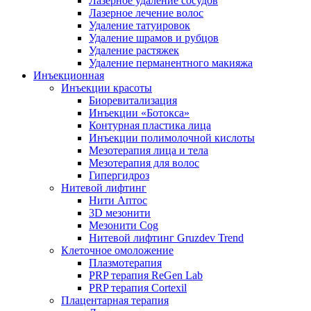
Лазерное удаление сосудов
Лазерное лечение волос
Удаление татуировок
Удаление шрамов и рубцов
Удаление растяжек
Удаление перманентного макияжа
Инъекционная
Инъекции красоты
Биоревитализация
Инъекции «Ботокса»
Контурная пластика лица
Инъекции полимолочной кислоты
Мезотерапия лица и тела
Мезотерапия для волос
Гипергидроз
Нитевой лифтинг
Нити Аптос
3D мезонити
Мезонити Cog
Нитевой лифтинг Gruzdev Trend
Клеточное омоложение
Плазмотерапия
PRP терапия ReGen Lab
PRP терапия Cortexil
Плацентарная терапия