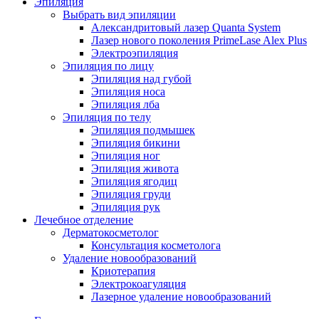
Эпиляция
Выбрать вид эпиляции
Александритовый лазер Quanta System
Лазер нового поколения PrimeLase Alex Plus
Электроэпиляция
Эпиляция по лицу
Эпиляция над губой
Эпиляция носа
Эпиляция лба
Эпиляция по телу
Эпиляция подмышек
Эпиляция бикини
Эпиляция ног
Эпиляция живота
Эпиляция ягодиц
Эпиляция груди
Эпиляция рук
Лечебное отделение
Дерматокосметолог
Консультация косметолога
Удаление новообразований
Криотерапия
Электрокоагуляция
Лазерное удаление новообразований