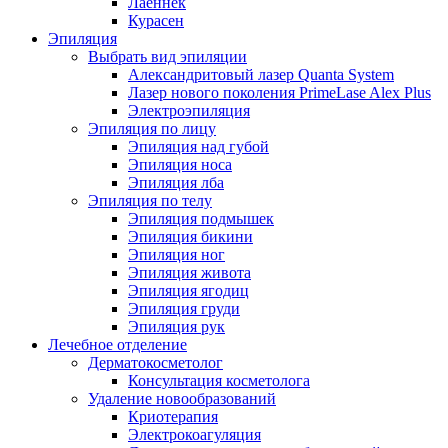
Лаеннек
Курасен
Эпиляция
Выбрать вид эпиляции
Александритовый лазер Quanta System
Лазер нового поколения PrimeLase Alex Plus
Электроэпиляция
Эпиляция по лицу
Эпиляция над губой
Эпиляция носа
Эпиляция лба
Эпиляция по телу
Эпиляция подмышек
Эпиляция бикини
Эпиляция ног
Эпиляция живота
Эпиляция ягодиц
Эпиляция груди
Эпиляция рук
Лечебное отделение
Дерматокосметолог
Консультация косметолога
Удаление новообразований
Криотерапия
Электрокоагуляция