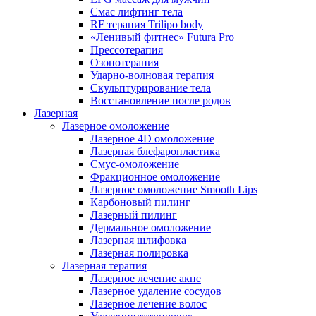
Смас лифтинг тела
RF терапия Trilipo body
«Ленивый фитнес» Futura Pro
Прессотерапия
Озонотерапия
Ударно-волновая терапия
Скульптурирование тела
Восстановление после родов
Лазерная
Лазерное омоложение
Лазерное 4D омоложение
Лазерная блефаропластика
Смус-омоложение
Фракционное омоложение
Лазерное омоложение Smooth Lips
Карбоновый пилинг
Лазерный пилинг
Дермальное омоложение
Лазерная шлифовка
Лазерная полировка
Лазерная терапия
Лазерное лечение акне
Лазерное удаление сосудов
Лазерное лечение волос