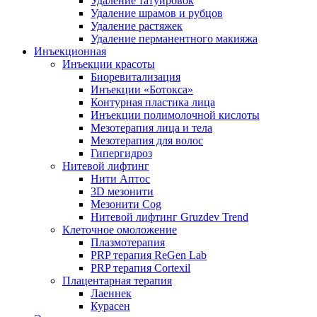
Удаление татуировок
Удаление шрамов и рубцов
Удаление растяжек
Удаление перманентного макияжа
Инъекционная
Инъекции красоты
Биоревитализация
Инъекции «Ботокса»
Контурная пластика лица
Инъекции полимолочной кислоты
Мезотерапия лица и тела
Мезотерапия для волос
Гипергидроз
Нитевой лифтинг
Нити Аптос
3D мезонити
Мезонити Cog
Нитевой лифтинг Gruzdev Trend
Клеточное омоложение
Плазмотерапия
PRP терапия ReGen Lab
PRP терапия Cortexil
Плацентарная терапия
Лаеннек
Курасен