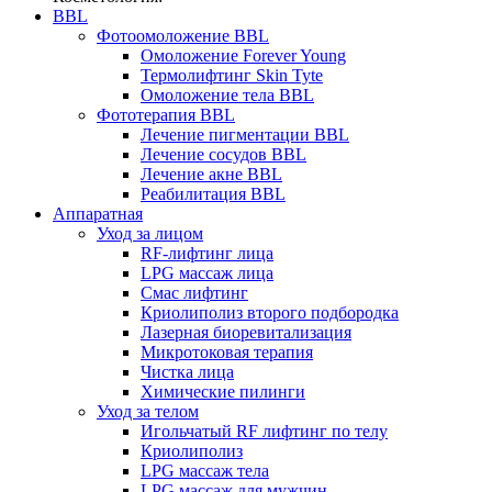
BBL
Фотоомоложение BBL
Омоложение Forever Young
Термолифтинг Skin Tyte
Омоложение тела BBL
Фототерапия BBL
Лечение пигментации BBL
Лечение сосудов BBL
Лечение акне BBL
Реабилитация BBL
Аппаратная
Уход за лицом
RF-лифтинг лица
LPG массаж лица
Смас лифтинг
Криолиполиз второго подбородка
Лазерная биоревитализация
Микротоковая терапия
Чистка лица
Химические пилинги
Уход за телом
Игольчатый RF лифтинг по телу
Криолиполиз
LPG массаж тела
LPG массаж для мужчин