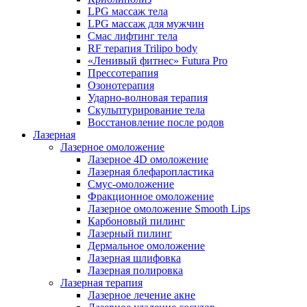
LPG массаж тела
LPG массаж для мужчин
Смас лифтинг тела
RF терапия Trilipo body
«Ленивый фитнес» Futura Pro
Прессотерапия
Озонотерапия
Ударно-волновая терапия
Скульптурирование тела
Восстановление после родов
Лазерная
Лазерное омоложение
Лазерное 4D омоложение
Лазерная блефаропластика
Смус-омоложение
Фракционное омоложение
Лазерное омоложение Smooth Lips
Карбоновый пилинг
Лазерный пилинг
Дермальное омоложение
Лазерная шлифовка
Лазерная полировка
Лазерная терапия
Лазерное лечение акне