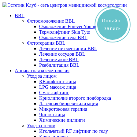
BBL
Онлайн-
Фотоомоложение BBL
Омоложение Forever Young
запись
Термолифтинг Skin Tyte
Омоложение тела BBL
Фототерапия BBL
Лечение пигментации BBL
Лечение сосудов BBL
Лечение акне BBL
Реабилитация BBL
Аппаратная косметология
Уход за лицом
RF-лифтинг лица
LPG массаж лица
Смас лифтинг
Криолиполиз второго подбородка
Лазерная биоревитализация
Микротоковая терапия
Чистка лица
Химические пилинги
Уход за телом
Игольчатый RF лифтинг по телу
Криолиполиз