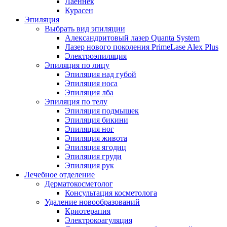
Лаеннек
Курасен
Эпиляция
Выбрать вид эпиляции
Александритовый лазер Quanta System
Лазер нового поколения PrimeLase Alex Plus
Электроэпиляция
Эпиляция по лицу
Эпиляция над губой
Эпиляция носа
Эпиляция лба
Эпиляция по телу
Эпиляция подмышек
Эпиляция бикини
Эпиляция ног
Эпиляция живота
Эпиляция ягодиц
Эпиляция груди
Эпиляция рук
Лечебное отделение
Дерматокосметолог
Консультация косметолога
Удаление новообразований
Криотерапия
Электрокоагуляция