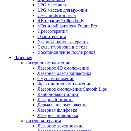
LPG массаж тела
LPG массаж для мужчин
Смас лифтинг тела
RF терапия Trilipo body
«Ленивый фитнес» Futura Pro
Прессотерапия
Озонотерапия
Ударно-волновая терапия
Скульптурирование тела
Восстановление после родов
Лазерная
Лазерное омоложение
Лазерное 4D омоложение
Лазерная блефаропластика
Смус-омоложение
Фракционное омоложение
Лазерное омоложение Smooth Lips
Карбоновый пилинг
Лазерный пилинг
Дермальное омоложение
Лазерная шлифовка
Лазерная полировка
Лазерная терапия
Лазерное лечение акне