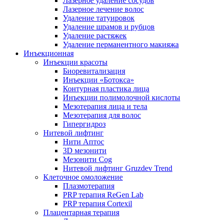
Лазерное удаление сосудов
Лазерное лечение волос
Удаление татуировок
Удаление шрамов и рубцов
Удаление растяжек
Удаление перманентного макияжа
Инъекционная
Инъекции красоты
Биоревитализация
Инъекции «Ботокса»
Контурная пластика лица
Инъекции полимолочной кислоты
Мезотерапия лица и тела
Мезотерапия для волос
Гипергидроз
Нитевой лифтинг
Нити Аптос
3D мезонити
Мезонити Cog
Нитевой лифтинг Gruzdev Trend
Клеточное омоложение
Плазмотерапия
PRP терапия ReGen Lab
PRP терапия Cortexil
Плацентарная терапия