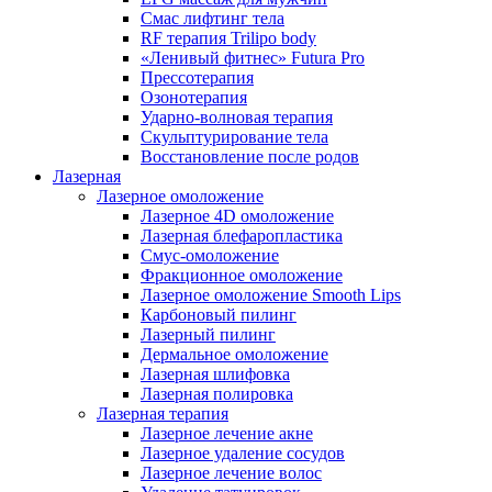
Смас лифтинг тела
RF терапия Trilipo body
«Ленивый фитнес» Futura Pro
Прессотерапия
Озонотерапия
Ударно-волновая терапия
Скульптурирование тела
Восстановление после родов
Лазерная
Лазерное омоложение
Лазерное 4D омоложение
Лазерная блефаропластика
Смус-омоложение
Фракционное омоложение
Лазерное омоложение Smooth Lips
Карбоновый пилинг
Лазерный пилинг
Дермальное омоложение
Лазерная шлифовка
Лазерная полировка
Лазерная терапия
Лазерное лечение акне
Лазерное удаление сосудов
Лазерное лечение волос