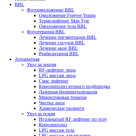
BBL
Фотоомоложение BBL
Омоложение Forever Young
Термолифтинг Skin Tyte
Омоложение тела BBL
Фототерапия BBL
Лечение пигментации BBL
Лечение сосудов BBL
Лечение акне BBL
Реабилитация BBL
Аппаратная
Уход за лицом
RF-лифтинг лица
LPG массаж лица
Смас лифтинг
Криолиполиз второго подбородка
Лазерная биоревитализация
Микротоковая терапия
Чистка лица
Химические пилинги
Уход за телом
Игольчатый RF лифтинг по телу
Криолиполиз
LPG массаж тела
LPG массаж для мужчин