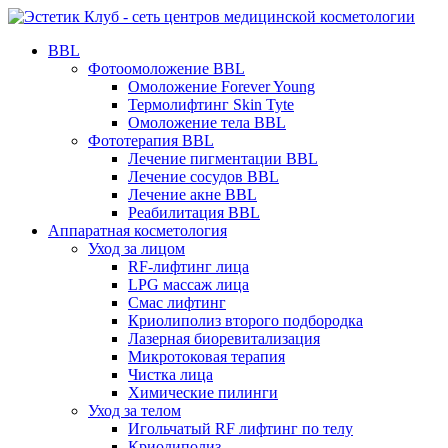
BBL
Фотоомоложение BBL
Омоложение Forever Young
Термолифтинг Skin Tyte
Омоложение тела BBL
Фототерапия BBL
Лечение пигментации BBL
Лечение сосудов BBL
Лечение акне BBL
Реабилитация BBL
Аппаратная косметология
Уход за лицом
RF-лифтинг лица
LPG массаж лица
Смас лифтинг
Криолиполиз второго подбородка
Лазерная биоревитализация
Микротоковая терапия
Чистка лица
Химические пилинги
Уход за телом
Игольчатый RF лифтинг по телу
Криолиполиз