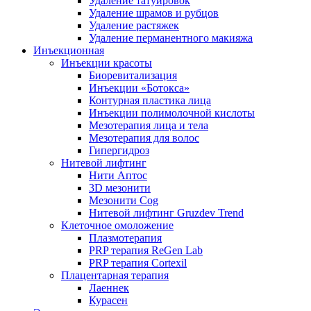
Удаление татуировок
Удаление шрамов и рубцов
Удаление растяжек
Удаление перманентного макияжа
Инъекционная
Инъекции красоты
Биоревитализация
Инъекции «Ботокса»
Контурная пластика лица
Инъекции полимолочной кислоты
Мезотерапия лица и тела
Мезотерапия для волос
Гипергидроз
Нитевой лифтинг
Нити Аптос
3D мезонити
Мезонити Cog
Нитевой лифтинг Gruzdev Trend
Клеточное омоложение
Плазмотерапия
PRP терапия ReGen Lab
PRP терапия Cortexil
Плацентарная терапия
Лаеннек
Курасен