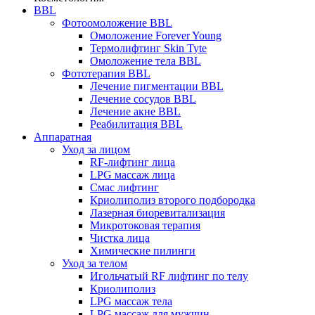
BBL
Фотоомоложение BBL
Омоложение Forever Young
Термолифтинг Skin Tyte
Омоложение тела BBL
Фототерапия BBL
Лечение пигментации BBL
Лечение сосудов BBL
Лечение акне BBL
Реабилитация BBL
Аппаратная
Уход за лицом
RF-лифтинг лица
LPG массаж лица
Смас лифтинг
Криолиполиз второго подбородка
Лазерная биоревитализация
Микротоковая терапия
Чистка лица
Химические пилинги
Уход за телом
Игольчатый RF лифтинг по телу
Криолиполиз
LPG массаж тела
LPG массаж для мужчин