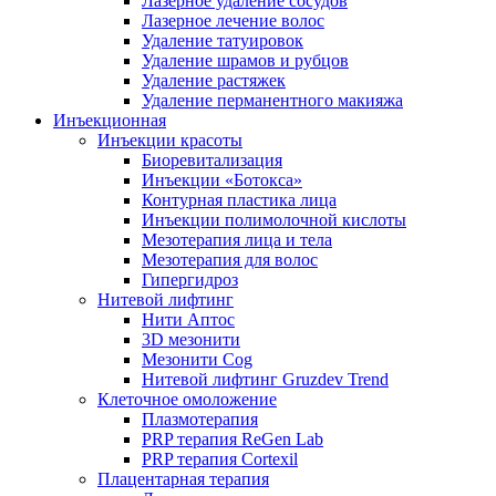
Лазерное удаление сосудов
Лазерное лечение волос
Удаление татуировок
Удаление шрамов и рубцов
Удаление растяжек
Удаление перманентного макияжа
Инъекционная
Инъекции красоты
Биоревитализация
Инъекции «Ботокса»
Контурная пластика лица
Инъекции полимолочной кислоты
Мезотерапия лица и тела
Мезотерапия для волос
Гипергидроз
Нитевой лифтинг
Нити Аптос
3D мезонити
Мезонити Cog
Нитевой лифтинг Gruzdev Trend
Клеточное омоложение
Плазмотерапия
PRP терапия ReGen Lab
PRP терапия Cortexil
Плацентарная терапия