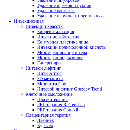
Удаление татуировок
Удаление шрамов и рубцов
Удаление растяжек
Удаление перманентного макияжа
Инъекционная
Инъекции красоты
Биоревитализация
Инъекции «Ботокса»
Контурная пластика лица
Инъекции полимолочной кислоты
Мезотерапия лица и тела
Мезотерапия для волос
Гипергидроз
Нитевой лифтинг
Нити Аптос
3D мезонити
Мезонити Cog
Нитевой лифтинг Gruzdev Trend
Клеточное омоложение
Плазмотерапия
PRP терапия ReGen Lab
PRP терапия Cortexil
Плацентарная терапия
Лаеннек
Курасен