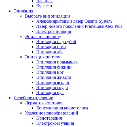
Лаеннек
Курасен
Эпиляция
Выбрать вид эпиляции
Александритовый лазер Quanta System
Лазер нового поколения PrimeLase Alex Plus
Электроэпиляция
Эпиляция по лицу
Эпиляция над губой
Эпиляция носа
Эпиляция лба
Эпиляция по телу
Эпиляция подмышек
Эпиляция бикини
Эпиляция ног
Эпиляция живота
Эпиляция ягодиц
Эпиляция груди
Эпиляция рук
Лечебное отделение
Дерматокосметолог
Консультация косметолога
Удаление новообразований
Криотерапия
Электрокоагуляция