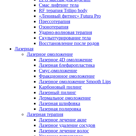
Смас лифтинг тела
RF терапия Trilipo body
«Ленивый фитнес» Futura Pro
Прессотерапия
Озонотерапия
Ударно-волновая терапия
Скульптурирование тела
Восстановление после родов
Лазерная
Лазерное омоложение
Лазерное 4D омоложение
Лазерная блефаропластика
Смус-омоложение
Фракционное омоложение
Лазерное омоложение Smooth Lips
Карбоновый пилинг
Лазерный пилинг
Дермальное омоложение
Лазерная шлифовка
Лазерная полировка
Лазерная терапия
Лазерное лечение акне
Лазерное удаление сосудов
Лазерное лечение волос