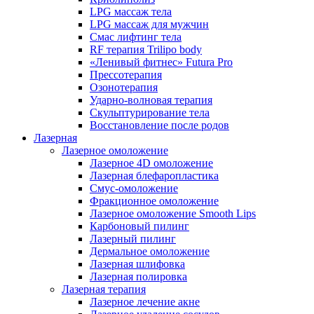
LPG массаж тела
LPG массаж для мужчин
Смас лифтинг тела
RF терапия Trilipo body
«Ленивый фитнес» Futura Pro
Прессотерапия
Озонотерапия
Ударно-волновая терапия
Скульптурирование тела
Восстановление после родов
Лазерная
Лазерное омоложение
Лазерное 4D омоложение
Лазерная блефаропластика
Смус-омоложение
Фракционное омоложение
Лазерное омоложение Smooth Lips
Карбоновый пилинг
Лазерный пилинг
Дермальное омоложение
Лазерная шлифовка
Лазерная полировка
Лазерная терапия
Лазерное лечение акне