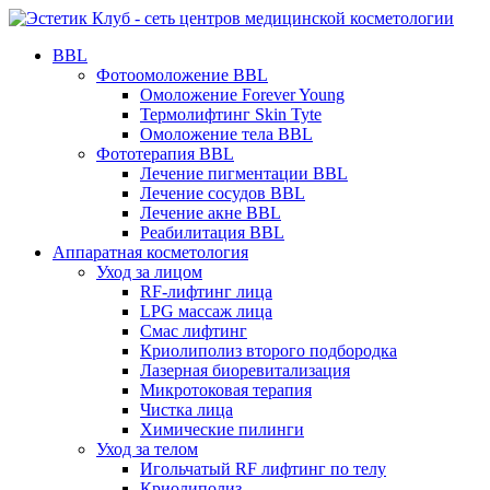
BBL
Фотоомоложение BBL
Омоложение Forever Young
Термолифтинг Skin Tyte
Омоложение тела BBL
Фототерапия BBL
Лечение пигментации BBL
Лечение сосудов BBL
Лечение акне BBL
Реабилитация BBL
Аппаратная косметология
Уход за лицом
RF-лифтинг лица
LPG массаж лица
Смас лифтинг
Криолиполиз второго подбородка
Лазерная биоревитализация
Микротоковая терапия
Чистка лица
Химические пилинги
Уход за телом
Игольчатый RF лифтинг по телу
Криолиполиз